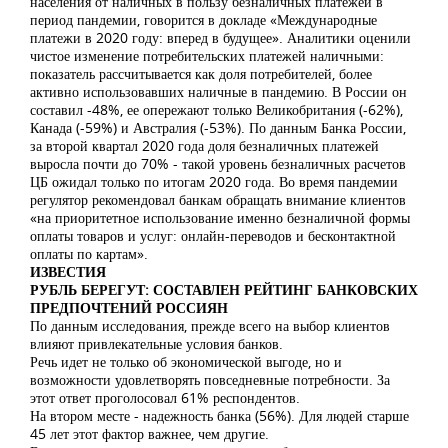
населения от наличных в пользу безналичных платежей в
период пандемии, говорится в докладе «Международные
платежи в 2020 году: вперед в будущее». Аналитики оценили
чистое изменение потребительских платежей наличными:
показатель рассчитывается как доля потребителей, более
активно использовавших наличные в пандемию. В России он
составил -48%, ее опережают только Великобритания (-62%),
Канада (-59%) и Австралия (-53%). По данным Банка России,
за второй квартал 2020 года доля безналичных платежей
выросла почти до 70% - такой уровень безналичных расчетов
ЦБ ожидал только по итогам 2020 года. Во время пандемии
регулятор рекомендовал банкам обращать внимание клиентов
«на приоритетное использование именно безналичной формы
оплаты товаров и услуг: онлайн-переводов и бесконтактной
оплаты по картам».
ИЗВЕСТИЯ
РУБЛЬ БЕРЕГУТ: СОСТАВЛЕН РЕЙТИНГ БАНКОВСКИХ
ПРЕДПОЧТЕНИЙ РОССИЯН
По данным исследования, прежде всего на выбор клиентов
влияют привлекательные условия банков.
Речь идет не только об экономической выгоде, но и
возможности удовлетворять повседневные потребности. За
этот ответ проголосовал 61% респондентов.
На втором месте - надежность банка (56%). Для людей старше
45 лет этот фактор важнее, чем другие.