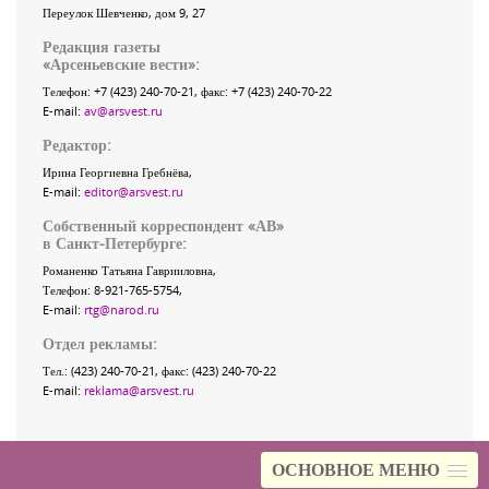
Переулок Шевченко
, дом 9, 27
Редакция газеты
«
Арсеньевские вести
»:
Телефон:
+7 (423) 240-70-21
, факс:
+7 (423) 240-70-22
E-mail:
av@arsvest.ru
Редактор:
Ирина Георгиевна Гребнёва,
E-mail:
editor@arsvest.ru
Собственный корреспондент «АВ»
в Санкт-Петербурге:
Романенко Татьяна Гаврииловна,
Телефон: 8-921-765-5754,
E-mail:
rtg@narod.ru
Отдел рекламы:
Тел.: (423) 240-70-21, факс: (423) 240-70-22
E-mail:
reklama@arsvest.ru
ОСНОВНОЕ МЕНЮ