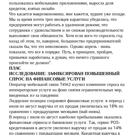
пользовались мобильными приложениями, выросла доля
кредитов, взятых онлайн.
Что касается макроэкономики, мне кажется, худшее уже позади.
Мы за время почти трех месяцев карантина убедились, что
предприятия могут работать в удаленном режиме, что
сотрудники с удовольствием и не снижая производительности
выполняют свои обязанности. Хотя если кого-то спросить год
назад об этом, то, наверное, большинство предпринимателей
сказали бы, что это невозможно. Однако апрель - июнь
показали, что все в порядке. Путь, в принципе, пройден,
привычки наработаны, я думаю, что ничего страшного
произойти не должно".
ПЛАС
ИССЛЕДОВАНИЕ: ЗАФИКСИРОВАН ПОВЫШЕННЫЙ
СПРОС НА ФИНАНСОВЫЕ УСЛУГИ
Оператор мобильной связи Tele2 изучил изменение спроса на
неоператорские услуги на фоне снятия ограничительных мер,
введенных из-за пандемии.
Лидерские позиции сохраняют финансовые услуги: в период с
июля по август выручка от их продаж увеличилась на 18% по
сравнению с предыдущими месяцами (май-июнь).
В период с июля по август наиболее прибыльными оказались
финансовые сервисы и банковские услуги. Так, сервис POS-
кредитования в августе увеличил выручку от продаж на 14%
по сравнению с предыдущим месяцем. Кредитная выручка в