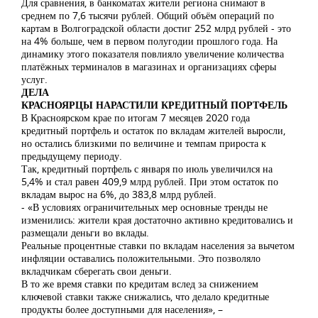
Для сравнения, в банкоматах жители региона снимают в
среднем по 7,6 тысячи рублей. Общий объём операций по
картам в Волгоградской области достиг 252 млрд рублей - это
на 4% больше, чем в первом полугодии прошлого года. На
динамику этого показателя повлияло увеличение количества
платёжных терминалов в магазинах и организациях сферы
услуг.
ДЕЛА
КРАСНОЯРЦЫ НАРАСТИЛИ КРЕДИТНЫЙ ПОРТФЕЛЬ
В Красноярском крае по итогам 7 месяцев 2020 года
кредитный портфель и остаток по вкладам жителей выросли,
но остались близкими по величине и темпам прироста к
предыдущему периоду.
Так, кредитный портфель с января по июль увеличился на
5,4% и стал равен 409,9 млрд рублей. При этом остаток по
вкладам вырос на 6%, до 383,8 млрд рублей.
- «В условиях ограничительных мер основные тренды не
изменились: жители края достаточно активно кредитовались и
размещали деньги во вклады.
Реальные процентные ставки по вкладам населения за вычетом
инфляции оставались положительными. Это позволяло
вкладчикам сберегать свои деньги.
В то же время ставки по кредитам вслед за снижением
ключевой ставки также снижались, что делало кредитные
продукты более доступными для населения», –