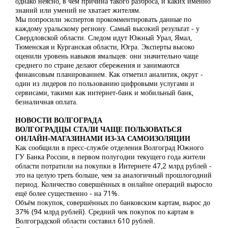
однако неясно, в чем причина такого разброса, и каких именно
знаний или умений не хватает жителям.
Мы попросили экспертов прокомментировать данные по
каждому уральскому региону. Самый высокий результат - у
Свердловской области. Следом идут Южный Урал, Ямал,
Тюменская и Курганская области, Югра. Эксперты высоко
оценили уровень навыков ямальцев: они значительно чаще
среднего по стране делают сбережения и занимаются
финансовым планированием. Как отметил аналитик, округ -
один из лидеров по пользованию цифровыми услугами и
сервисами, такими как интернет-банк и мобильный банк,
безналичная оплата.
НОВОСТИ ВОЛГОГРАДА
ВОЛГОГРАДЦЫ СТАЛИ ЧАЩЕ ПОЛЬЗОВАТЬСЯ
ОНЛАЙН-МАГАЗИНАМИ ИЗ-ЗА САМОИЗОЛЯЦИИ
Как сообщили в пресс-службе отделения Волгоград Южного
ГУ Банка России, в первом полугодии текущего года жители
области потратили на покупки в Интернете 47,2 млрд рублей -
это на целую треть больше, чем за аналогичный прошлогодний
период. Количество совершённых в онлайне операций выросло
ещё более существенно - на 71%.
Объём покупок, совершённых по банковским картам, вырос до
37% (94 млрд рублей). Средний чек покупок по картам в
Волгоградской области составил 610 рублей.