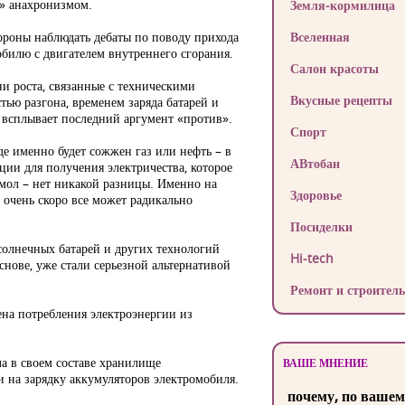
м» анахронизмом.
Земля-кормилица
тороны наблюдать дебаты по поводу прихода
Вселенная
обилю с двигателем внутреннего сгорания.
Салон красоты
ни роста, связанные с техническими
Вкусные рецепты
тью разгона, временем заряда батарей и
е всплывает последний аргумент «против».
Спорт
где именно будет сожжен газ или нефть – в
АВтобан
ции для получения электричества, которое
 мол – нет никакой разницы. Именно на
Здоровье
о очень скоро все может радикально
Посиделки
солнечных батарей и других технологий
Hi-tech
снове, уже стали серьезной альтернативой
Ремонт и строитель
ена потребления электроэнергии из
ла в своем составе хранилище
ВАШЕ МНЕНИЕ
 и на зарядку аккумуляторов электромобиля.
почему, по вашем