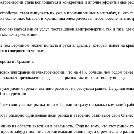
ктроэнергии стала воплощаться в конкретные и вполне эффективные ре
устройства, стала выпускать их уже в промышленных масштабах, и, что с
рка солнечных батарей и хранилища электричества, чтобы обеспечить по
ю отказаться как от услуг поставщиков электроэнергии, так и газа, где 
й мы вели речь выше.
ке под Берлином, может попасть в руки владельцу, который имеет на кры
вится совершенно чистым.
ороты в Германии.
овок для хранения электроэнергии, что на 41% больше, чем годом ранее
с рождает предложение, а дальше – рынок сам погонит волну вперед.
й уже уловил тренд и активно работает на растущем рынке. Не удивитель
ой конкуренции.
» свои участки рынка, но и в Германии сразу несколько компаний раб
т примерно одинаковые доли рынка и уверенно развивают свой бизнес
енцию из области экзотики в реальность. Судя по тому, что этот рынок тол
и просто забудут понятие «отопительный сезон», ну, а стремительно ра