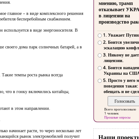
шения.
мнению, трамп
отказывает УКР
амое главное – в виде комплексного решения
в лицензии на
требителя бесперебойным снабжением.
производство рак
он используется в виде энергоносителя. В
1. Уважает Путин
2. Боится увелич
ше своего дома парк солнечных батарей, а в
эскалацию конфл
3. Никому не дает
лицензии.
4. Боится нападе
Украины на СШ
. Такие темпы роста рынка всегда
5. Просто у него 
поведения такая:
но, что в гонку включились китайцы,
обещать и не сдел
отают в этом направлении.
Всего проголосовало
1 человек
Прошлые опросы
.
ько начинает расти, то через несколько лет
Наши проект
звивающийся рынок электромобилей получит