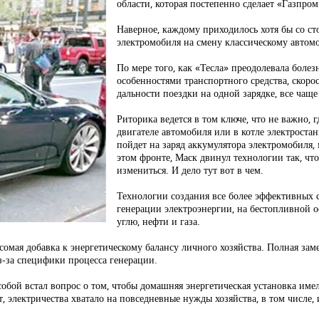
области, которая постепенно сделает «Газпро
Наверное, каждому приходилось хотя бы со с
электромобиля на смену классическому автом
По мере того, как «Тесла» преодолевала болез
особенностями транспортного средства, скорос
дальности поездки на одной зарядке, все чащ
Риторика ведется в том ключе, что не важно, 
двигателе автомобиля или в котле электростан
пойдет на заряд аккумулятора электромобиля,
этом фронте, Маск двинул технологии так, чт
измениться. И дело тут вот в чем.
Технологии создания все более эффективных 
генерации электроэнергии, на бестопливной о
углю, нефти и газа.
сомая добавка к энергетическому балансу личного хозяйства. Полная зам
з-за специфики процесса генерации.
м собой встал вопрос о том, чтобы домашняя энергетическая установка име
, электричества хватало на повседневные нужды хозяйства, в том числе,