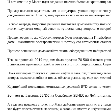
И вот именно у Маска идея создания именно бытовых хранилищ эле
Пример оказался заразительным, и индустрия, уловив спрос на эти 
для домохозяйств. То есть, подбираются оптимальные параметры па
В свою очередь, подобное решение позволяет домохозяйству полность
итоге получается мощный ответ на ту постановку вопроса, о которо
Проще говоря, та же «Тесла», которая будет построена на Гигафабри
доме – накопитель электроэнергии, и потому его автомобиль стано
Процесс оснащения домохозяйств таким оборудованием набирает об
Так, за прошлый, 2019 год, там было продано 78 500 бытовых устан
привлекают производителей, и это значит, что процесс пошел. Спро
Пока некоторые толкутся с ценами нефти и газа, ряд производителе
которые пытаются войти в новые области рынка, где еще нет жестк
Крупнейший поставщик комплексных решений BYD, активно «столбит
Sonnen из Баварии, E3/DC из Оснабрюке, SENEC из Лейпцига имею
А ведь все началось с того, что Маск действительно двинул эту тенд
это будет повсеместным явлением, а газовики вместе с нефтяникам