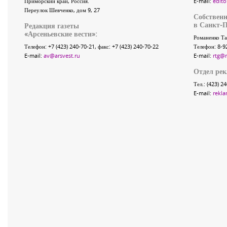
Приморский край
,
Россия
.
E-mail:
edito
Переулок Шевченко
, дом 9, 27
Собственн
в Санкт-П
Редакция газеты
«
Арсеньевские вести
»:
Романенко Та
Телефон:
+7 (423) 240-70-21
, факс:
+7 (423) 240-70-22
Телефон: 8-9
E-mail:
av@arsvest.ru
E-mail:
rtg@
Отдел ре
Тел.: (423) 2
E-mail:
rekla