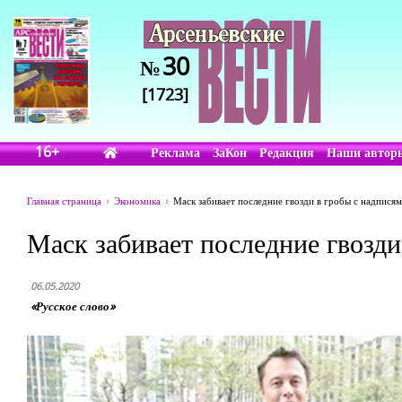
30
№
[1723]
16+
Реклама
ЗаКон
Редакция
Наши автор
Главная страница
Экономика
Маск забивает последние гвозди в гробы с надписям
Маск забивает последние гвозди
06.05.2020
«Русское слово»