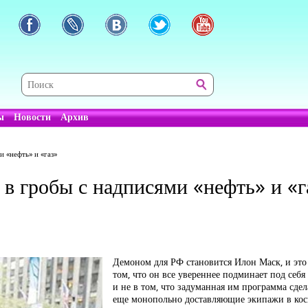
ы
Новости
Архив
и «нефть» и «газ»
 в гробы с надписями «нефть» и «г
Демоном для РФ становится Илон Маск, и это
том, что он все увереннее подминает под себя
и не в том, что задуманная им программа сд
еще монопольно доставляющие экипажи в косм