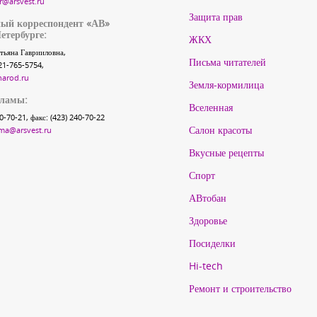
r@arsvest.ru
Защита прав
ый корреспондент «АВ»
етербурге:
ЖКХ
тьяна Гаврииловна,
Письма читателей
21-765-5754,
narod.ru
Земля-кормилица
кламы:
Вселенная
40-70-21, факс: (423) 240-70-22
Салон красоты
ma@arsvest.ru
Вкусные рецепты
Спорт
АВтобан
Здоровье
Посиделки
Hi-tech
Ремонт и строительство