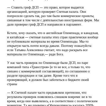
— Ставить гриф ДСП — это право, которое выдается
организацией, которую проверяет Счетная палата. Они
попросили сделать так, раз там были коммерческие проекты,
связанные в том числе с деятельностью иностранных фирм. Мы
дали проверке гриф ДСП и направили в парламент.
Кстати, хочу сказать, что и английская Олимпиада, и канадская,
и китайская — счетные палаты этих стран практически вообще
не публиковали материалы во время Олимпиады. Мы-то
открытую часть почти всегда давали. Поэтому пожалуйста:
если Татьяна Алексеевна считает, что надо раскрыть все
материалы по Олимпиаде,— ради Бога.
У нас часть проверок по Олимпиаде были ДСП, по паре
компаний типа «Трансстроя» (и то не все, а только то, что
связано с коммерческой составляющей), по соглашению о
разделе продукции и так далее. Кроме того что я
проверяющий, я должен был заботиться о бюджете своей
страны
— К Счетной палате часто предъявляли претензии, что
результаты проверок появлялись слишком вовремя: не в то
время, когда они выявлялись, а в соответствии с политическим
моментом. Та же проверка «Оборонсервиса» касалась 2009-