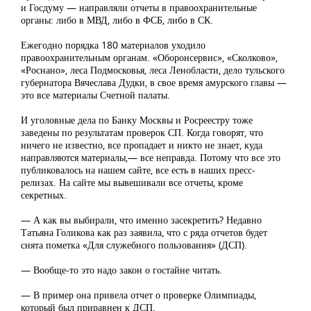
и Госдуму — направляли отчеты в правоохранительные
органы: либо в МВД, либо в ФСБ, либо в СК.
Ежегодно порядка 180 материалов уходило
правоохранительным органам. «Оборонсервис», «Сколково»,
«Роснано», леса Подмосковья, леса Ленобласти, дело тульского
губернатора Вячеслава Дудки, в свое время амурского главы —
это все материалы Счетной палаты.
И уголовные дела по Банку Москвы и Росреестру тоже
заведены по результатам проверок СП. Когда говорят, что
ничего не известно, все пропадает и никто не знает, куда
направляются материалы,— все неправда. Потому что все это
публиковалось на нашем сайте, все есть в наших пресс-
релизах. На сайте мы вывешивали все отчеты, кроме
секретных.
— А как вы выбирали, что именно засекретить? Недавно
Татьяна Голикова как раз заявила, что с ряда отчетов будет
снята пометка «Для служебного пользования» (ДСП).
— Вообще-то это надо закон о гостайне читать.
— В пример она привела отчет о проверке Олимпиады,
который был приравнен к ДСП.