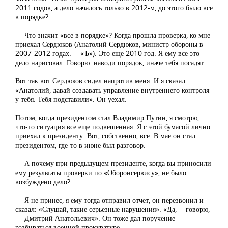
2011 годов, а дело началось только в 2012-м, до этого было все
в порядке?
— Что значит «все в порядке»? Когда прошла проверка, ко мне
приехал Сердюков (Анатолий Сердюков, министр обороны в
2007-2012 годах.— «Ъ»). Это еще 2010 год. Я ему все это
дело нарисовал. Говорю: наводи порядок, иначе тебя посадят.
Вот так вот Сердюков сидел напротив меня. И я сказал:
«Анатолий, давай создавать управление внутреннего контроля
у тебя. Тебя подставили». Он уехал.
Потом, когда президентом стал Владимир Путин, я смотрю,
что-то ситуация все еще подвешенная. Я с этой бумагой лично
приехал к президенту. Вот, собственно, все. В мае он стал
президентом, где-то в июне был разговор.
— А почему при предыдущем президенте, когда вы приносили
ему результаты проверки по «Оборонсервису», не было
возбуждено дело?
— Я не принес, я ему тогда отправил отчет, он перезвонил и
сказал: «Слушай, такие серьезные нарушения». «Да,— говорю,
— Дмитрий Анатольевич». Он тоже дал поручение
разбираться военной прокуратуре.