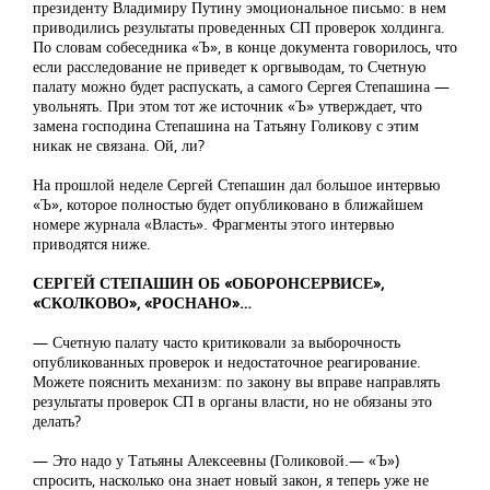
президенту Владимиру Путину эмоциональное письмо: в нем
приводились результаты проведенных СП проверок холдинга.
По словам собеседника «Ъ», в конце документа говорилось, что
если расследование не приведет к оргвыводам, то Счетную
палату можно будет распускать, а самого Сергея Степашина —
увольнять. При этом тот же источник «Ъ» утверждает, что
замена господина Степашина на Татьяну Голикову с этим
никак не связана. Ой, ли?
На прошлой неделе Сергей Степашин дал большое интервью
«Ъ», которое полностью будет опубликовано в ближайшем
номере журнала «Власть». Фрагменты этого интервью
приводятся ниже.
СЕРГЕЙ СТЕПАШИН ОБ «ОБОРОНСЕРВИСЕ»,
«СКОЛКОВО», «РОСНАНО»…
— Счетную палату часто критиковали за выборочность
опубликованных проверок и недостаточное реагирование.
Можете пояснить механизм: по закону вы вправе направлять
результаты проверок СП в органы власти, но не обязаны это
делать?
— Это надо у Татьяны Алексеевны (Голиковой.— «Ъ»)
спросить, насколько она знает новый закон, я теперь уже не