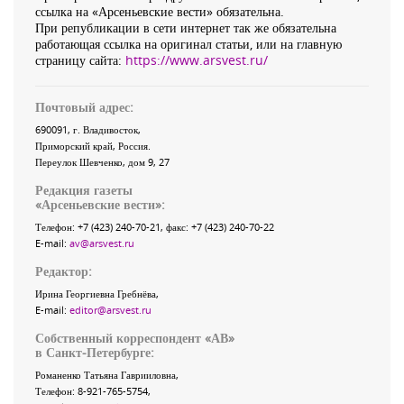
ссылка на «Арсеньевские вести» обязательна.
При републикации в сети интернет так же обязательна
работающая ссылка на оригинал статьи, или на главную
страницу сайта:
https://www.arsvest.ru/
Почтовый адрес:
690091
, г.
Владивосток
,
Приморский край
,
Россия
.
Переулок Шевченко
, дом 9, 27
Редакция газеты
«
Арсеньевские вести
»:
Телефон:
+7 (423) 240-70-21
, факс:
+7 (423) 240-70-22
E-mail:
av@arsvest.ru
Редактор:
Ирина Георгиевна Гребнёва,
E-mail:
editor@arsvest.ru
Собственный корреспондент «АВ»
в Санкт-Петербурге:
Романенко Татьяна Гаврииловна,
Телефон: 8-921-765-5754,