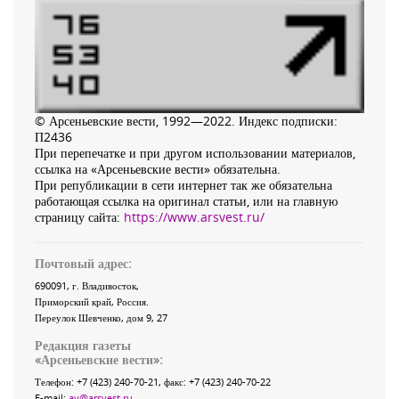
© Арсеньевские вести, 1992—2022. Индекс подписки:
П2436
При перепечатке и при другом использовании материалов,
ссылка на «Арсеньевские вести» обязательна.
При републикации в сети интернет так же обязательна
работающая ссылка на оригинал статьи, или на главную
страницу сайта:
https://www.arsvest.ru/
Почтовый адрес:
690091
, г.
Владивосток
,
Приморский край
,
Россия
.
Переулок Шевченко
, дом 9, 27
Редакция газеты
«
Арсеньевские вести
»:
Телефон:
+7 (423) 240-70-21
, факс:
+7 (423) 240-70-22
E-mail:
av@arsvest.ru