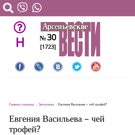
30
№
H
[1723]
Главная страница
Экономика
Евгения Васильева – чей трофей?
Евгения Васильева – чей
трофей?