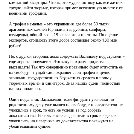
комнатной квартиры. Что ж, это мудро, потому как все же пока
трудно найти тюрьму, которая примет осужденную вместе с ее
военными трофеями.
А трофеи немалые – это украшения, где более 50 тысяч
драгоценных камней (бриллианты, рубины, сапфиры,
изумруды), общий вес – 19 кг золота и платины. По оценке
экспертов, стоимость этого добра составляет около 130 млн
рублей.
Но, с другой стороны, дома содержать Васильеву под стражей –
еще дороже получается. Это какую охрану придется
выставлять! Так что совершенно правильно будет отпустить ее
на свободу – пущай сама охраняет свои трофеи в целях
экономии государственных бюджетных средств в пользу
тюремных врачей и санитарок. Зная наших судей, полностью
на них полагаюсь.
Один подельник Васильевой, тоже фигурант уголовки по
родственному делу уже вышел на свободу, т.к. следователи не
уложились в срок, то есть не успели за год собрать
доказательства. Васильевские следователи в срок вроде как
уложились, но наверняка их доказательства покажутся не
убедительными судьям.