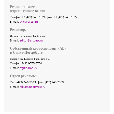
Редакция газеты
«
Арсеньевские вести
»:
Телефон:
+7 (423) 240-70-21
, факс:
+7 (423) 240-70-22
E-mail:
av@arsvest.ru
Редактор:
Ирина Георгиевна Гребнёва,
E-mail:
editor@arsvest.ru
Собственный корреспондент «АВ»
в Санкт-Петербурге:
Романенко Татьяна Гаврииловна,
Телефон: 8-921-765-5754,
E-mail:
rtg@narod.ru
Отдел рекламы:
Тел.: (423) 240-70-21, факс: (423) 240-70-22
E-mail:
reklama@arsvest.ru