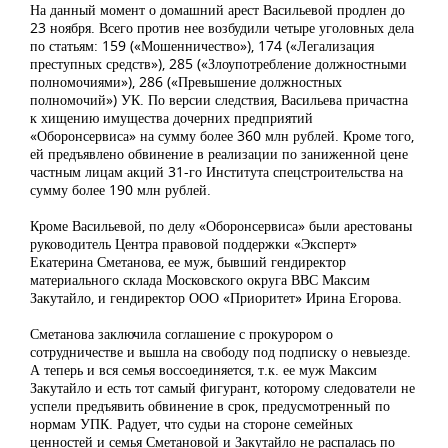
На данный момент о домашний арест Васильевой продлен до
23 ноября. Всего против нее возбудили четыре уголовных дела
по статьям: 159 («Мошенничество»), 174 («Легализация
преступных средств»), 285 («Злоупотребление должностными
полномочиями»), 286 («Превышение должностных
полномочий») УК. По версии следствия, Васильева причастна
к хищению имущества дочерних предприятий
«Оборонсервиса» на сумму более 360 млн рублей. Кроме того,
ей предъявлено обвинение в реализации по заниженной цене
частным лицам акций 31-го Института спецстроительства на
сумму более 190 млн рублей.
Кроме Васильевой, по делу «Оборонсервиса» были арестованы
руководитель Центра правовой поддержки «Эксперт»
Екатерина Сметанова, ее муж, бывший гендиректор
материального склада Московского округа ВВС Максим
Закутайло, и гендиректор ООО «Приоритет» Ирина Егорова.
Сметанова заключила соглашение с прокурором о
сотрудничестве и вышла на свободу под подписку о невыезде.
А теперь и вся семья воссоединяется, т.к. ее муж Максим
Закутайло и есть тот самый фигурант, которому следователи не
успели предъявить обвинение в срок, предусмотренный по
нормам УПК. Радует, что судьи на стороне семейных
ценностей и семья Сметановой и Закутайло не распалась по