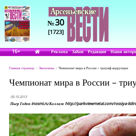
30
№
[1723]
16+
Реклама
ЗаКон
Редакция
Наши автор
Главная страница
Экономика
Чемпионат мира в России – триумф коррупции
Чемпионат мира в России – три
09.10.2013
Пьер Годон inosmi.ru Коллаж http://parkviewmetal.com/rossiya-lidiru