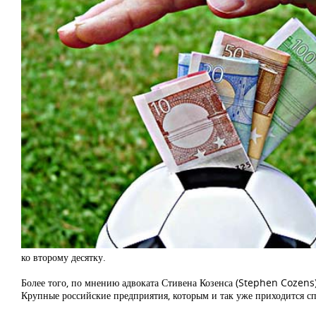
ко второму десятку.
Более того, по мнению адвоката Стивена Козенса (Stephen Cozens
Крупные российские предприятия, которым и так уже приходится с