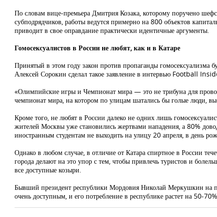
По словам вице-премьера Дмитрия Козака, которому поручено шефс
субподрядчиков, работы ведутся примерно на 800 объектов капитал
приводит в свое оправдание практически идентичные аргументы.
Гомосексуалистов в России не любят, как и в Катаре
Принятый в этом году закон против пропаганды гомосексуализма бу
Алексей Сорокин сделал такое заявление в интервью Football Insid
«Олимпийские игры и Чемпионат мира — это не трибуна для провоз
чемпионат мира, на котором по улицам шатались бы голые люди, вы
Кроме того, не любят в России далеко не одних лишь гомосексуалис
жителей Москвы уже становились жертвами нападения, а 80% довод
иностранным студентам не выходить на улицу 20 апреля, в день ро
Однако в любом случае, в отличие от Катара спиртное в России те
города делают на это упор с тем, чтобы привлечь туристов и болел
все доступные козыри.
Бывший президент республики Мордовия Николай Меркушкин на полн
очень доступным, и его потребление в республике растет на 50-70%