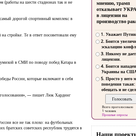
м (работы на шести стадионах так и не
мнению, трамп
отказывает УКР
в лицензии на
в самый дорогой спортивный комплекс в
производство рак
1. Уважает Путин
на стройке. Те в ответ посоветовали ему
2. Боится увелич
эскалацию конфл
3. Никому не дает
лицензии.
шумихой в СМИ по поводу побед Катара в
4. Боится нападе
Украины на СШ
обеды России, которые включают в себя
5. Просто у него 
поведения такая:
обещать и не сдел
о голосования», — пишет Люк Хардинг
Всего проголосовало
1 человек
Прошлые опросы
оссии все не так плохо: на футбольных
их братских советских республик трудятся в
Наши проект