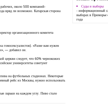
Суды и выборы
 рабочих, около 500 компаний-
- информационный с
ода вряд ли возможно. Катарская сторона
выборах в Приморье 
года
директор организационного комитета
а гомосексуалистов). «Разве вам нужен
н», — добавил он.
ской церкви следует, что 60% чернокожих
ссийские университеты советуют
 пива на футбольных стадионах. Некоторые
дневный рейс из Москвы, нужно использовать
ые ларьки на каждом углу. Пиво стало