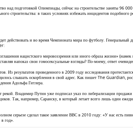
тво над подготовкой Олимпиады, сейчас на строительстве заняты 96 000
ьного строительства: в таких условиях избежать инцидентов подобного р
дет действовать и во время Чемпионата мира по футболу. Генеральный 
er:
глашения нацистского мировоззрения или иного образа жизни» (намек н
ставляя напоказ свои гомосексуальные взгляды? По-моему, ответ очевиде
тов. Из результатов проведенного в 2009 году исследования протестант
илось слышать оскорбления в свой адрес. Как пишет The Guardian, ро
ждения Адольфа Гитлера.
чет рекой. Владимир Путин уже подписал указ по либерализации продажи
ьщиков. Так, например, Саранску, в который летает всего лишь один еже
ом серьезе сделал такое заявление ВВС в 2010 году: «У нас есть пивн
 в год».