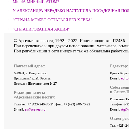
МЫ ЗА МИРНЫЙ АТОМ?
У АЛЕКСАНДРА НЕРАДЬКО НАСТУПИЛА ПОСАДОЧНАЯ ПО
"СТРАНА МОЖЕТ ОСТАТЬСЯ БЕЗ ХЛЕБА"
"СПЛАНИРОВАННАЯ АКЦИЯ"
© Арсеньевские вести, 1992—2022. Индекс подписки: П2436
При перепечатке и при другом использовании материалов, ссылка
При републикации в сети интернет так же обязательна работающа
Почтовый адрес:
Редактор:
690091
, г.
Владивосток
,
Ирина Георги
Приморский край
,
Россия
.
E-mail:
edito
Переулок Шевченко
, дом 9, 27
Собственн
в Санкт-П
Редакция газеты
«
Арсеньевские вести
»:
Романенко Та
Телефон:
+7 (423) 240-70-21
, факс:
+7 (423) 240-70-22
Телефон: 8-9
E-mail:
av@arsvest.ru
E-mail:
rtg@
Отдел ре
Тел.: (423) 2