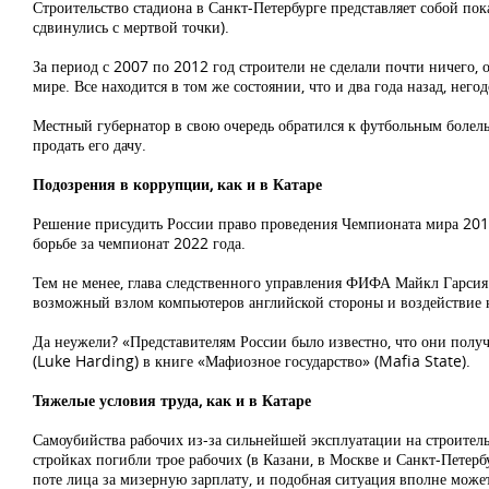
Строительство стадиона в Санкт-Петербурге представляет собой пок
сдвинулись с мертвой точки).
За период с 2007 по 2012 год строители не сделали почти ничего, 
мире. Все находится в том же состоянии, что и два года назад, не
Местный губернатор в свою очередь обратился к футбольным болельщ
продать его дачу.
Подозрения в коррупции, как и в Катаре
Решение присудить России право проведения Чемпионата мира 2018
борьбе за чемпионат 2022 года.
Тем не менее, глава следственного управления ФИФА Майкл Гарсия 
возможный взлом компьютеров английской стороны и воздействие н
Да неужели? «Представителям России было известно, что они полу
(Luke Harding) в книге «Мафиозное государство» (Mafia State).
Тяжелые условия труда, как и в Катаре
Самоубийства рабочих из-за сильнейшей эксплуатации на строитель
стройках погибли трое рабочих (в Казани, в Москве и Санкт-Петерб
поте лица за мизерную зарплату, и подобная ситуация вполне може