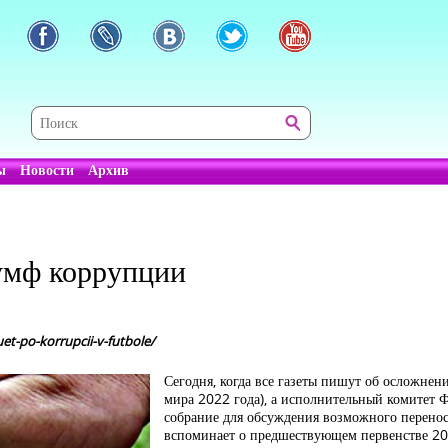
ы
Новости
Архив
умф коррупции
et-po-korrupcii-v-futbole/
Сегодня, когда все газеты пишут об осложнен
мира 2022 года), а исполнительный комитет 
собрание для обсуждения возможного перенос
вспоминает о предшествующем первенстве 201