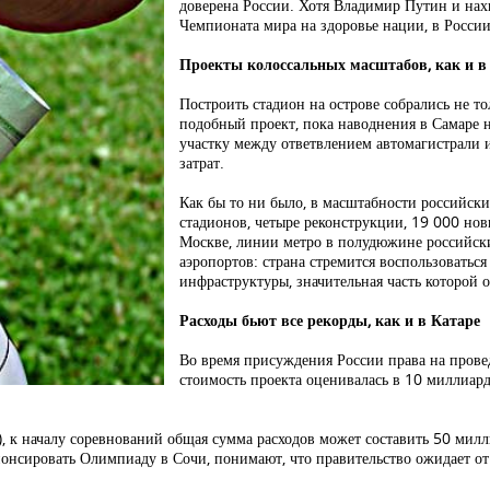
доверена России. Хотя Владимир Путин и нах
Чемпионата мира на здоровье нации, в России
Проекты колоссальных масштабов, как и в
Построить стадион на острове собрались не то
подобный проект, пока наводнения в Самаре н
участку между ответвлением автомагистрали 
затрат.
Как бы то ни было, в масштабности российск
стадионов, четыре реконструкции, 19 000 но
Москве, линии метро в полудюжине российск
аэропортов: страна стремится воспользоватьс
инфраструктуры, значительная часть которой о
Расходы бьют все рекорды, как и в Катаре
Во время присуждения России права на пров
стоимость проекта оценивалась в 10 миллиард
), к началу соревнований общая сумма расходов может составить 50 мил
понсировать Олимпиаду в Сочи, понимают, что правительство ожидает от