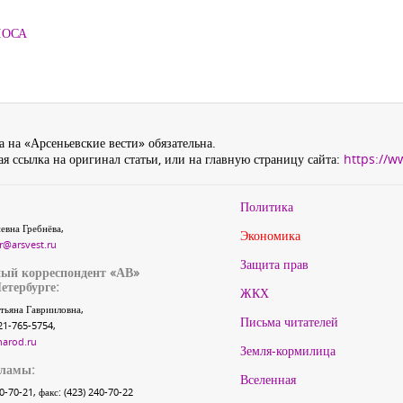
ЛОСА
 на «Арсеньевские вести» обязательна.
я ссылка на оригинал статьи, или на главную страницу сайта:
https://w
Политика
евна Гребнёва,
Экономика
r@arsvest.ru
Защита прав
ый корреспондент «АВ»
етербурге:
ЖКХ
тьяна Гаврииловна,
Письма читателей
21-765-5754,
narod.ru
Земля-кормилица
кламы:
Вселенная
40-70-21, факс: (423) 240-70-22