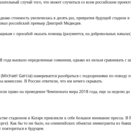
азательный случай того, что может случиться со всем российским проекто
однако стоимость увеличилась в десять раз, превратив будущий стадион 
годовал российский премьер Дмитрий Медведев.
икам с просьбой оказать помощь (разумеется, на добровольных началах) 
 года вызвало определенные сомнения, однако их нельзя сравнивать с 
(Michael Garcia) намеревается разобраться с подозрениями по поводу п
а комиссию. В России ответили, что им нечего скрывать.
чили право на проведение Чемпионата мира 2018 года, еще за неделю д
стве стадионов в Катаре привлекли к себе большое внимание прессы. В Р
урге). Как бы то ни было, на олимпийских объектах иммигранты из бывш
т повториться в будущем.