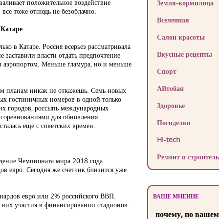
валивает положительное воздействие
Земля-кормилица
 все тоже отнюдь не безоблачно.
Вселенная
 Катаре
Салон красоты
лько в Катаре. Россия всерьез рассматривала
Вкусные рецепты
е заставили власти отдать предпочтение
и аэропортом. Меньше гламура, но и меньше
Спорт
АВтобан
им планам никак не откажешь. Семь новых
вых гостиничных номеров в одной только
Здоровье
их городов, россыпь международных
я соревнованиями для обновления
Посиделки
сталась еще с советских времен.
Hi-tech
Ремонт и строитель
едение Чемпионата мира 2018 года
ов евро. Сегодня же счетчик близится уже
лиардов евро или 2% российского ВВП.
ВАШЕ МНЕНИЕ
 них участия в финансировании стадионов.
почему, по вашем