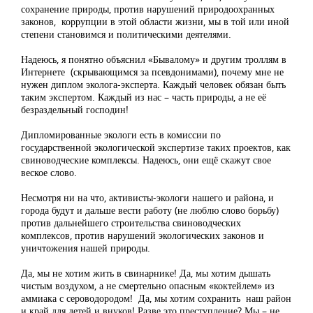
сохранение природы, против нарушений природоохранных
законов, коррупции в этой области жизни, мы в той или иной
степени становимся и политическими деятелями.
Надеюсь, я понятно объяснил «Бывалому» и другим троллям в
Интернете (скрывающимся за псевдонимами), почему мне не
нужен диплом эколога-эксперта. Каждый человек обязан быть
таким экспертом. Каждый из нас – часть природы, а не её
безраздельный господин!
Дипломированные экологи есть в комиссии по
государственной экологической экспертизе таких проектов, как
свиноводческие комплексы. Надеюсь, они ещё скажут свое
веское слово.
Несмотря ни на что, активисты-экологи нашего и района, и
города будут и дальше вести работу (не люблю слово борьбу)
против дальнейшего строительства свиноводческих
комплексов, против нарушений экологических законов и
уничтожения нашей природы.
Да, мы не хотим жить в свинарнике! Да, мы хотим дышать
чистым воздухом, а не смертельно опасным «коктейлем» из
аммиака с сероводородом! Да, мы хотим сохранить наш район
и край для детей и внуков! Разве это преступление? Мы – не