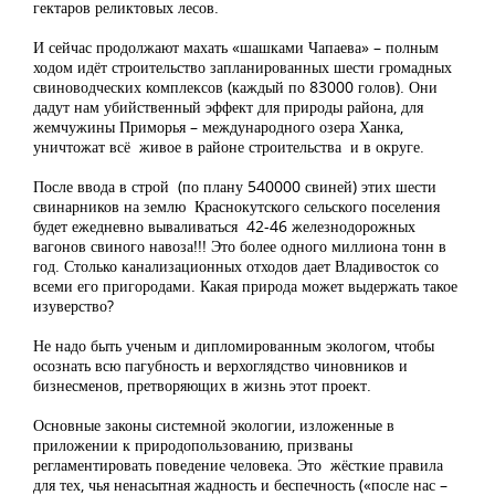
гектаров реликтовых лесов.
И сейчас продолжают махать «шашками Чапаева» – полным
ходом идёт строительство запланированных шести громадных
свиноводческих комплексов (каждый по 83000 голов). Они
дадут нам убийственный эффект для природы района, для
жемчужины Приморья – международного озера Ханка,
уничтожат всё живое в районе строительства и в округе.
После ввода в строй (по плану 540000 свиней) этих шести
свинарников на землю Краснокутского сельского поселения
будет ежедневно вываливаться 42-46 железнодорожных
вагонов свиного навоза!!! Это более одного миллиона тонн в
год. Столько канализационных отходов дает Владивосток со
всеми его пригородами. Какая природа может выдержать такое
изуверство?
Не надо быть ученым и дипломированным экологом, чтобы
осознать всю пагубность и верхоглядство чиновников и
бизнесменов, претворяющих в жизнь этот проект.
Основные законы системной экологии, изложенные в
приложении к природопользованию, призваны
регламентировать поведение человека. Это жёсткие правила
для тех, чья ненасытная жадность и беспечность («после нас –