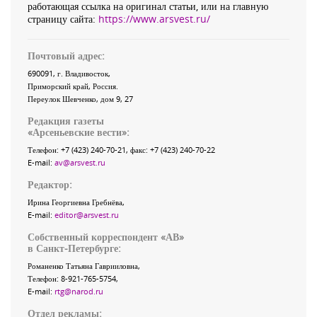
работающая ссылка на оригинал статьи, или на главную
страницу сайта:
https://www.arsvest.ru/
Почтовый адрес:
690091
, г.
Владивосток
,
Приморский край
,
Россия
.
Переулок Шевченко
, дом 9, 27
Редакция газеты
«
Арсеньевские вести
»:
Телефон:
+7 (423) 240-70-21
, факс:
+7 (423) 240-70-22
E-mail:
av@arsvest.ru
Редактор:
Ирина Георгиевна Гребнёва,
E-mail:
editor@arsvest.ru
Собственный корреспондент «АВ»
в Санкт-Петербурге:
Романенко Татьяна Гаврииловна,
Телефон: 8-921-765-5754,
E-mail:
rtg@narod.ru
Отдел рекламы: