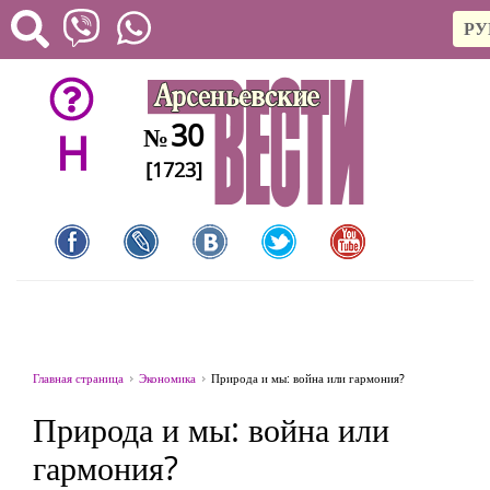
РУ
30
№
H
[1723]
Главная страница
Экономика
Природа и мы: война или гармония?
Природа и мы: война или
гармония?