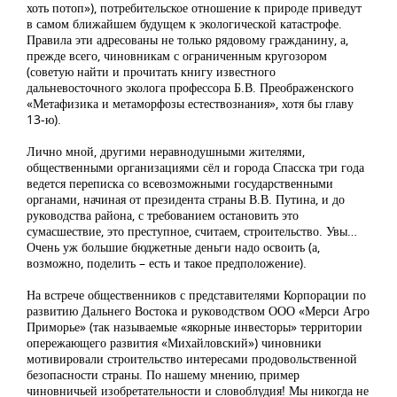
хоть потоп»), потребительское отношение к природе приведут
в самом ближайшем будущем к экологической катастрофе.
Правила эти адресованы не только рядовому гражданину, а,
прежде всего, чиновникам с ограниченным кругозором
(советую найти и прочитать книгу известного
дальневосточного эколога профессора Б.В. Преображенского
«Метафизика и метаморфозы естествознания», хотя бы главу
13-ю).
Лично мной, другими неравнодушными жителями,
общественными организациями сёл и города Спасска три года
ведется переписка со всевозможными государственными
органами, начиная от президента страны В.В. Путина, и до
руководства района, с требованием остановить это
сумасшествие, это преступное, считаем, строительство. Увы…
Очень уж большие бюджетные деньги надо освоить (а,
возможно, поделить – есть и такое предположение).
На встрече общественников с представителями Корпорации по
развитию Дальнего Востока и руководством ООО «Мерси Агро
Приморье» (так называемые «якорные инвесторы» территории
опережающего развития «Михайловский») чиновники
мотивировали строительство интересами продовольственной
безопасности страны. По нашему мнению, пример
чиновничьей изобретательности и словоблудия! Мы никогда не