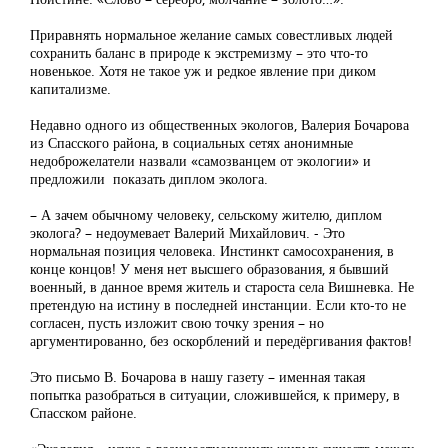
Приравнять нормальное желание самых совестливых людей
сохранить баланс в природе к экстремизму – это что-то
новенькое. Хотя не такое уж и редкое явление при диком
капитализме.
Недавно одного из общественных экологов, Валерия Бочарова
из Спасского района, в социальных сетях анонимные
недоброжелатели назвали «самозванцем от экологии» и
предложили показать диплом эколога.
– А зачем обычному человеку, сельскому жителю, диплом
эколога? – недоумевает Валерий Михайлович. - Это
нормальная позиция человека. Инстинкт самосохранения, в
конце концов! У меня нет высшего образования, я бывший
военный, в данное время житель и староста села Вишневка. Не
претендую на истину в последней инстанции. Если кто-то не
согласен, пусть изложит свою точку зрения – но
аргументированно, без оскорблений и передёргивания фактов!
Это письмо В. Бочарова в нашу газету – именная такая
попытка разобраться в ситуации, сложившейся, к примеру, в
Спасском районе.