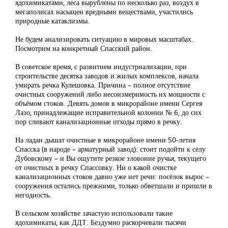
ядохимикатами, леса вырублены по несколько раз, воздух в
мегаполисах насыщен вредными веществами, участились
природные катаклизмы.
Не будем анализировать ситуацию в мировых масштабах.
Посмотрим на конкретный Спасский район.
В советское время, с развитием индустриализации, при
строительстве десятка заводов и жилых комплексов, начала
умирать речка Кулешовка. Причина – полное отсутствие
очистных сооружений либо несоизмеримость их мощности с
объёмом стоков. Девять домов в микрорайоне имени Сергея
Лазо, принадлежащие исправительной колонии № 6, до сих
пор сливают канализационные отходы прямо в речку.
На ладан дышат очистные в микрорайоне имени 50-летия
Спасска (в народе – арматурный завод): стоит подойти к селу
Дубовскому – и Вы ощутите резкое зловоние ручья, текущего
от очистных в речку Спассовку. Ни о какой очистке
канализационных стоков давно уже нет речи: посёлок вырос –
сооружения остались прежними, только обветшали и пришли в
негодность.
В сельском хозяйстве зачастую использовали такие
ядохимикаты, как ДДТ. Бездумно раскорчевали тысячи