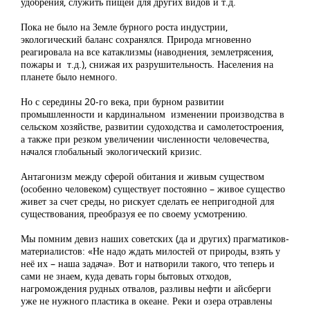
удобрения, служить пищей для других видов и т.д.
Пока не было на Земле бурного роста индустрии,
экологический баланс сохранялся. Природа мгновенно
реагировала на все катаклизмы (наводнения, землетрясения,
пожары и т.д.), снижая их разрушительность. Населения на
планете было немного.
Но с середины 20-го века, при бурном развитии
промышленности и кардинальном изменении производства в
сельском хозяйстве, развитии судоходства и самолетостроения,
а также при резком увеличении численности человечества,
начался глобальный экологический кризис.
Антагонизм между сферой обитания и живым существом
(особенно человеком) существует постоянно – живое существо
живет за счет среды, но рискует сделать ее непригодной для
существования, преобразуя ее по своему усмотрению.
Мы помним девиз наших советских (да и других) прагматиков-
материалистов: «Не надо ждать милостей от природы, взять у
неё их – наша задача». Вот и натворили такого, что теперь и
сами не знаем, куда девать горы бытовых отходов,
нагромождения рудных отвалов, разливы нефти и айсберги
уже не нужного пластика в океане. Реки и озера отравлены