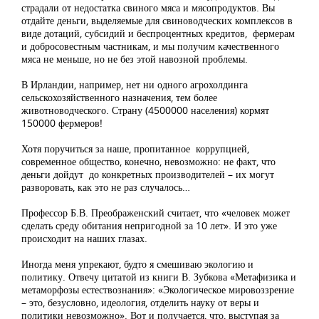
страдали от недостатка свиного мяса и мясопродуктов. Вы
отдайте деньги, выделяемые для свиноводческих комплексов в
виде дотаций, субсидий и беспроцентных кредитов, фермерам
и добросовестным частникам, и мы получим качественного
мяса не меньше, но не без этой навозной проблемы.
В Ирландии, например, нет ни одного агрохолдинга
сельскохозяйственного назначения, тем более
животноводческого. Страну (4500000 населения) кормят
150000 фермеров!
Хотя поручиться за наше, пропитанное коррупцией,
современное общество, конечно, невозможно: не факт, что
деньги дойдут до конкретных производителей – их могут
разворовать, как это не раз случалось…
Профессор Б.В. Преображенский считает, что «человек может
сделать среду обитания непригодной за 10 лет». И это уже
происходит на наших глазах.
Иногда меня упрекают, будто я смешиваю экологию и
политику. Отвечу цитатой из книги В. Зубкова «Метафизика и
метаморфозы естествознания»: «Экологическое мировоззрение
– это, безусловно, идеология, отделить науку от веры и
политики невозможно». Вот и получается, что, выступая за