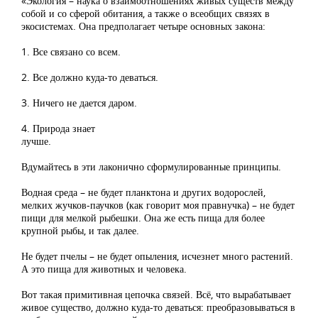
«Экология – наука о взаимоотношениях живых существ между
собой и со сферой обитания, а также о всеобщих связях в
экосистемах. Она предполагает четыре основных закона:
1. Все связано со всем.
2. Все должно куда-то деваться.
3. Ничего не дается даром.
4. Природа знает
лучш
Вдумайтесь в эти лаконично сформулированные принципы.
Водная среда – не будет планктона и других водорослей,
мелких жучков-паучков (как говорит моя правнучка) – не будет
пищи для мелкой рыбешки. Она же есть пища для более
крупной рыбы, и так далее.
Не будет пчелы – не будет опыления, исчезнет много растений.
А это пища для животных и человека.
Вот такая примитивная цепочка связей. Всё, что вырабатывает
живое существо, должно куда-то деваться: преобразовываться в