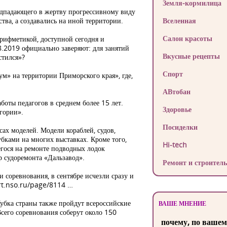
Земля-кормилица
подпадающего в жертву прогрессивному виду
тва, а создавались на иной территории.
Вселенная
Салон красоты
арифметикой, доступной сегодня и
.2019 официально заверяют: для занятий
Вкусные рецепты
стился»?
Спорт
м» на территории Приморского края», где,
АВтобан
оты педагогов в среднем более 15 лет.
Здоровье
гории».
Посиделки
ах моделей. Модели кораблей, судов,
бками на многих выставках. Кроме того,
Hi-tech
егося на ремонте подводных лодок
 судоремонта «Дальзавод».
Ремонт и строитель
соревнования, в сентябре исчезли сразу и
ort.nso.ru/page/8114 …
бка страны также пройдут всероссийские
ВАШЕ МНЕНИЕ
сего соревнования соберут около 150
почему, по вашем