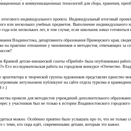
мационных и коммуникационных технологий для сбора, хранения, преоб
а итогового индивидуального проекта. Индивидуальный итоговый проект
го или нескольких учебных предметов. Выполнение индивидуального ит
года или нескольких лет, в том случае, если школьник начал готовиться 
ования Владивостока, департамента образования Приморского края, сведе
 же на практике отношение у чиновников и методистов, отвечающих за со
лассов?
ов Краевой детско-юношеской газеты «Прибой» была опубликована работа
?» Его исследовательская работа на городском конкурсе «Отечество. Вла
не архитектора и творческой группы художников представлял единство м
с огромным энтузиазмом публикуют на сайте отдела туризма и краеведен
 г.)
чества провели для методистов учреждений дополнительного образовани
ес у участников был не только к истории Владивостокского городского Д
удиться можно. Особенно приятно было услышать про то, что не только 
е с теми, кто сюда идёт, современными детьми, которым это важно.