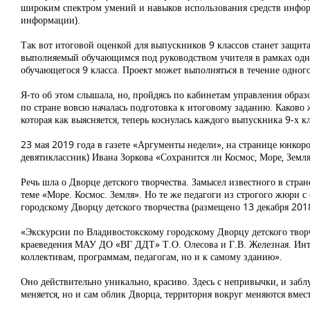
широким спектром умений и навыков использования средств инфор
информации).
Так вот итоговой оценкой для выпускников 9 классов станет защит
выполняемый обучающимся под руководством учителя в рамках одно
обучающегося 9 класса. Проект может выполняться в течение одного 
Я-то об этом слышала, но, пройдясь по кабинетам управления образ
по стране вовсю началась подготовка к итоговому заданию. Каково
которая как выясняется, теперь коснулась каждого выпускника 9-х к
23 мая 2019 года в газете «Аргументы недели», на странице юнкор
девятиклассник) Ивана Зоркова «Сохранится ли Космос, Море, Земля
Речь шла о Дворце детского творчества. Замысел известного в стра
теме «Море. Космос. Земля». Но те же педагоги из строгого жюри 
городскому Дворцу детского творчества (размещено 13 декабря 2018
«Экскурсии по Владивостокскому городскому Дворцу детского твор
краеведения МАУ ДО «ВГ ДДТ» Т.О. Олесова и Г.В. Железная. Интер
коллективам, программам, педагогам, но и к самому зданию».
Оно действительно уникально, красиво. Здесь с непривычки, и забл
меняется, но и сам облик Дворца, территория вокруг меняются вмест