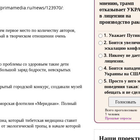
мнению, трамп
s://primamedia.ru/news/123970/:
отказывает УКР
в лицензии на
производство рак
м первое место по количеству авторов,
1. Уважает Путин
край в творческом отношении очень
2. Боится увелич
эскалацию конфл
3. Никому не дает
лицензии.
о проблемы со здоровьем такие дети
4. Боится нападе
 большой заряд бодрости, невскрытых
Украины на СШ
5. Просто у него 
рытый городской конкурс, создавали музей
поведения такая:
обещать и не сдел
я морская флотилия «Меридиан». Полный
Всего проголосовало
1 человек
Прошлые опросы
она, который тибетская медицина ставит
от экологической тропы, в начале которой
Наши проект