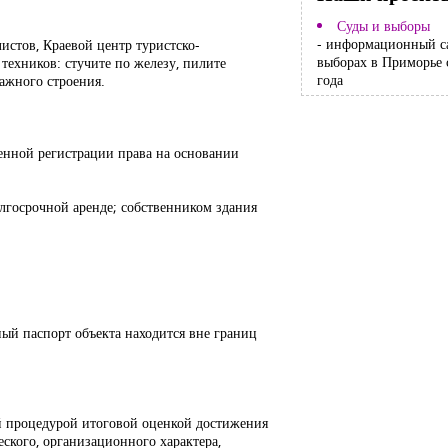
Суды и выборы
- информационный с
листов, Краевой центр туристско-
выборах в Приморье 
техников: стучите по железу, пилите
года
тажного строения.
енной регистрации права на основании
лгосрочной аренде; собственником здания
нный паспорт объекта находится вне границ
й процедурой итоговой оценкой достижения
ского, организационного характера,