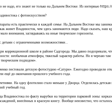
о не надо, его знают не только на Дальнем Востоке. Из интервью http
адивостока с фотоискусством?
параты есть практически в каждой семье. На Дальнем Востоке мы занимае
как живет Владивосток, чем здесь занимаются люди. Надо сказать, наш 
ь мало внимания, заглядываясь на иные творческие горизонты.
т с детьми с ограниченными возможностями…
 при коррекционной школе в районе Садгорода. Мы давно подозревали, чт
нности: необычная атмосфера, тяжелый характер работы. Но я черпаю там
 творческим подходом».
енко пестовали детскую фотостудию «Сатурн». Ежегодно проводили отк
ли ещё до окончания прошлого учебного года.
илетиями. На одну флотилию стало меньше у Дворца. Отделилась детска
ний учебный год.
да Владивостока по факту вырубки на территории парковой зоны: кирказ
аждений, внесённых в красную книгу. Вообще неизвестно, что осталось 