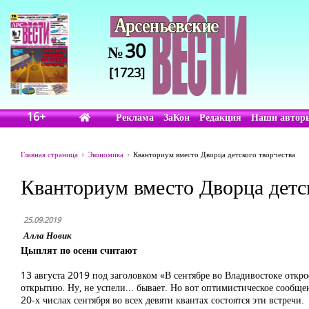
30
№
[1723]
16+
Реклама
ЗаКон
Редакция
Наши автор
Главная страница
Экономика
Кванториум вместо Дворца детского творчества
Кванториум вместо Дворца детс
25.09.2019
Алла Новик
Цыплят по осени считают
13 августа 2019 под заголовком «В сентябре во Владивостоке отк
открытию. Ну, не успели... бывает. Но вот оптимистическое сообщен
20-х числах сентября во всех девяти квантах состоятся эти встречи.