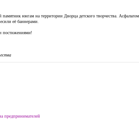
памятник юнгам на территории Дворца детского творчества. Асфальтом з
весили её баннерами.
ми постижениями!
щества
на предпринимателей