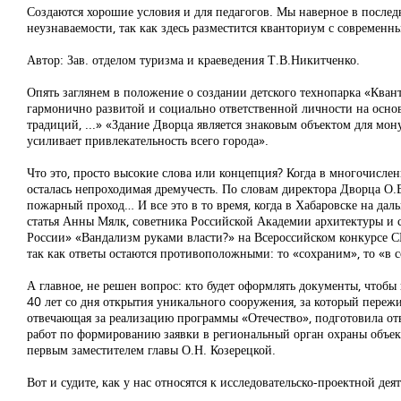
Создаются хорошие условия и для педагогов. Мы наверное в после
неузнаваемости, так как здесь разместится кванториум с современ
Автор: Зав. отделом туризма и краеведения Т.В.Никитченко.
Опять заглянем в положение о создании детского технопарка «Кван
гармонично развитой и социально ответственной личности на осно
традиций, ...» «Здание Дворца является знаковым объектом для мон
усиливает привлекательность всего города».
Что это, просто высокие слова или концепция? Когда в многочисл
осталась непроходимая дремучесть. По словам директора Дворца О.В
пожарный проход… И все это в то время, когда в Хабаровске на да
статья Анны Мялк, советника Российской Академии архитектуры и с
России» «Вандализм руками власти?» на Всероссийском конкурсе С
так как ответы остаются противоположными: то «сохраним», то «в 
А главное, не решен вопрос: кто будет оформлять документы, чтобы
40 лет со дня открытия уникального сооружения, за который пере
отвечающая за реализацию программы «Отечество», подготовила от
работ по формированию заявки в региональный орган охраны объект
первым заместителем главы О.Н. Козерецкой.
Вот и судите, как у нас относятся к исследовательско-проектной де