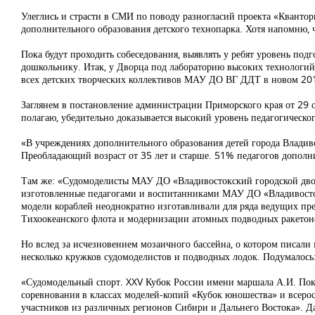
Улеглись и страсти в СМИ по поводу разногласий проекта «Квантор
дополнительного образования детского технопарка. Хотя напомню, ч
Пока будут проходить собеседования, выявлять у ребят уровень по
дошкольнику. Итак, у Дворца под лабораторию высоких технологи
всех детских творческих коллективов МАУ ДО ВГ ДДТ в новом 201
Заглянем в постановление администрации Приморского края от 29 о
полагаю, убедительно доказывается высокий уровень педагогическо
«В учреждениях дополнительного образования детей города Владиво
Преобладающий возраст от 35 лет и старше. 51% педагогов допол
Там же: «Судомоделисты МАУ ДО «Владивостокский городской дворец
изготовленные педагогами и воспитанниками МАУ ДО «Владивостокс
модели кораблей неоднократно изготавливали для ряда ведущих пр
Тихоокеанского флота и модернизации атомных подводных ракетоно
Но вслед за исчезновением мозаичного бассейна, о котором писали
несколько кружков судомоделистов и подводных лодок. Подумалось
«Судомодельный спорт. XXV Кубок России имени маршала А.И. Пок
соревнования в классах моделей-копий «Кубок юношества» и всерос
участников из различных регионов Сибири и Дальнего Востока». Да