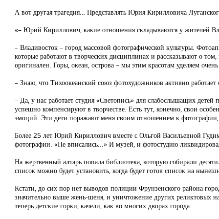
А вот другая трагедия… Представлять Юрия Кирилловича Луганског
«– Юрий Кириллович, какие отношения складываются у жителей Вл
– Владивосток – город массовой фотографической культуры. Фотоап
которые работают в творческих дисциплинах и рассказывают о том, 
оригинален. Горы, океан, острова – мы этим красотам уделяем очен
– Знаю, что Тихоокеанский союз фотохудожников активно работае
– Да, у нас работает студия «Светопись» для слабослышащих детей
успешно компенсируют в творчестве. Есть тут, конечно, свои особе
эмоций. Эти дети поражают меня своим отношением к фотографии,
Более 25 лет Юрий Кириллович вместе с Ольгой Васильевной Гудим
фотографии. «Не вписались...» И музей, и фотостудию ликвидирова
На жертвенный алтарь попала библиотека, которую собирали десят
список можно будет установить, когда будет готов список на нынеш
Кстати, до сих пор нет выводов полиции Фрунзенского района горо
значительно выше жень-шеня, и уничтожение других реликтовых нас
теперь детские горки, качели, как во многих дворах города.