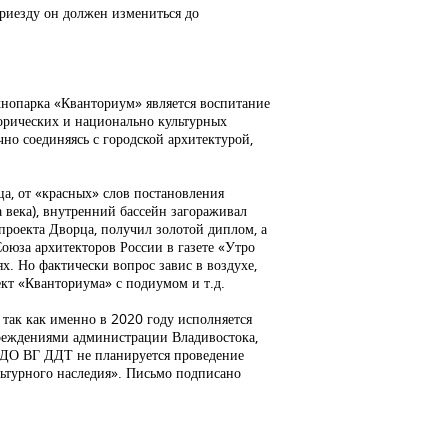
риезду он должен измениться до
хнопарка «Кванториум» является воспитание
орических и национально культурных
чно соединяясь с городской архитектурой,
а, от «красных» слов постановления
 века), внутренний бассейн загораживал
проекта Дворца, получил золотой диплом, а
оюза архитекторов России в газете «Утро
. Но фактически вопрос завис в воздухе,
ект «Кванториума» с подиумом и т.д.
 так как именно в 2020 году исполняется
чреждениями администрации Владивостока,
У ДО ВГ ДДТ не планируется проведение
льтурного наследия». Письмо подписано