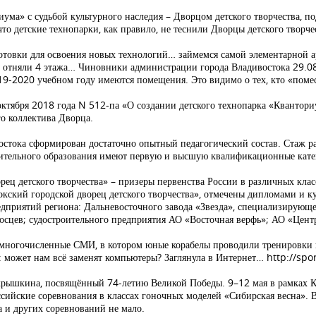
иума» с судьбой культурного наследия – Дворцом детского творчества, 
то детские технопарки, как правило, не теснили Дворцы детского творчес
дготовки для освоения новых технологий… займемся самой элементарной 
й отняли 4 этажа… Чиновники администрации города Владивостока 29.08
9-2020 учебном году имеются помещения. Это видимо о тех, кто «поме
ктября 2018 года N 512-па «О создании детского технопарка «Кванториу
го коллектива Дворца.
стока сформирован достаточно опытный педагогический состав. Стаж раб
нительного образования имеют первую и высшую квалификационные кате
 детского творчества» – призеры первенства России в различных класс
кий городской дворец детского творчества», отмечены дипломами и ку
едприятий региона: Дальневосточного завода «Звезда», специализирующ
сцев; судостроительного предприятия АО «Восточная верфь»; АО «Центр
 многочисленные СМИ, в котором юные корабелы проводили тренировки и 
: может нам всё заменят компьютеры? Заглянула в Интернет… http://sp
рышкина, посвящённый 74-летию Великой Победы. 9–12 мая в рамках Ку
сийские соревнования в классах гоночных моделей «Сибирская весна». В
 и других соревнований не мало.