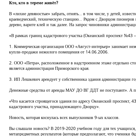
Кто, кто в тереме живёт?
В «лихие девяностые» забрать, отнять… в том числе, у детей, извес
краеведческий, техническую станцию... Рядом с Дворцом пионеров 
дерево, варите клей и так далее. На запрос чиновники администрац
«В рамках границ кадастрового участка (Океанский проспект №43 
1. Коммерческая организация ООО «Август-интерьер» занимает неж
купли-продажи нежилого помещения от 14.06.2006.
2. ООО «Петра», расположенное в надстроенном этаже отдельно ст
является администрация Приморского края.
3. ИП Лешкевич арендует у собственника здания администрации го
Денежные средства от аренды МАУ ДО ВГ ДДТ не поступают». А п
«Что касается строящегося здания по адресу Океанский проспект, 43
кадастрового участка, принадлежащего Дворцу».
Новость, которая коснулась всех выпускников 9-ых классов.
Вы слышали новость? В 2019-2020 учебном году для тех учащихся,
метапредметных результатов (которые предполагают, что ученики 