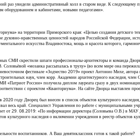
дний раз увидели административный холл в старом виде. К следующему п
ным оборудованием и кабинетами, новыми педагогами».
ториума» на территории Приморского края: «Целью создания детского те
ве духовно-нравственных ценностей народов Российской Федерации, ист
ументального искусства Владивостока, мощь и красота которого, гармони
енных СМИ скрестили шпаги профессионалы-архитекторы и команда Дворц
. Соловьёвой «мозаика рассыпалась в труху» (во всем мире она пережила
льневосточном фестивале «Зодчество 2019» проект Антонио Михе, автора 
троительных наук, член корр. Академии архитектурного наследия, член С
МИ «Патриот России» получила диплом лауреата сразу в двух номинациях
соответствии с проектом «Кванториума». На сайте Дворца выставлен про
 в 2020 году Дворец был внесен в список объектов культурного наследия,
живал весь край. Специалист Управления по работе с муниципальными у
вет от 29. 08.2019: «По информации директора (Соловьева О.В.) в МА
ов культурного наследия о включении учреждения в реестр объектов ку
ятельности воспитанников. А Ваш девятиклассник готов к такой работе?