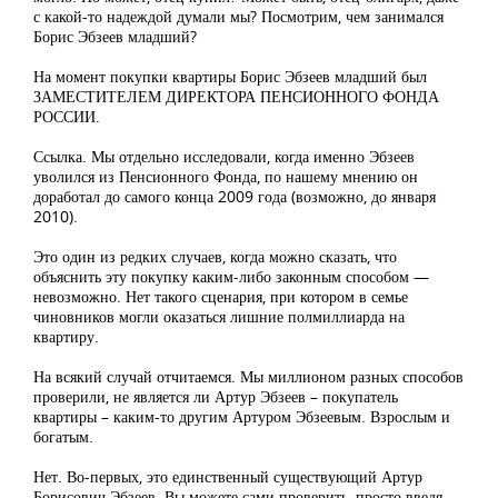
с какой-то надеждой думали мы? Посмотрим, чем занимался
Борис Эбзеев младший?
На момент покупки квартиры Борис Эбзеев младший был
ЗАМЕСТИТЕЛЕМ ДИРЕКТОРА ПЕНСИОННОГО ФОНДА
РОССИИ.
Ссылка. Мы отдельно исследовали, когда именно Эбзеев
уволился из Пенсионного Фонда, по нашему мнению он
доработал до самого конца 2009 года (возможно, до января
2010).
Это один из редких случаев, когда можно сказать, что
объяснить эту покупку каким-либо законным способом —
невозможно. Нет такого сценария, при котором в семье
чиновников могли оказаться лишние полмиллиарда на
квартиру.
На всякий случай отчитаемся. Мы миллионом разных способов
проверили, не является ли Артур Эбзеев – покупатель
квартиры – каким-то другим Артуром Эбзеевым. Взрослым и
богатым.
Нет. Во-первых, это единственный существующий Артур
Борисович Эбзеев. Вы можете сами проверить, просто введя