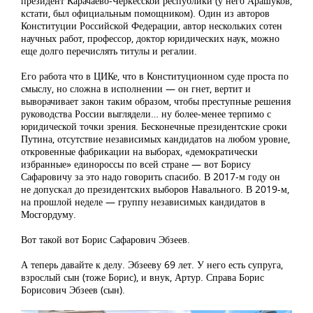
президент Карачаево-Черкесской республики (у него Арашуков,
кстати, был официальным помощником). Один из авторов
Конституции Российской Федерации, автор нескольких сотен
научных работ, профессор, доктор юридических наук, можно
еще долго перечислять титулы и регалии.
Его работа что в ЦИКе, что в Конституционном суде проста по
смыслу, но сложна в исполнении — он гнет, вертит и
выворачивает закон таким образом, чтобы преступные решения
руководства России выглядели… ну более-менее терпимо с
юридической точки зрения. Бесконечные президентские сроки
Путина, отсутствие независимых кандидатов на любом уровне,
откровенные фабрикации на выборах, «демократически
избранные» единороссы по всей стране — вот Борису
Сафаровичу за это надо говорить спасибо. В 2017-м году он
не допускал до президентских выборов Навального. В 2019-м,
на прошлой неделе — группу независимых кандидатов в
Мосгордуму.
Вот такой вот Борис Сафарович Эбзеев.
А теперь давайте к делу. Эбзееву 69 лет. У него есть супруга,
взрослый сын (тоже Борис), и внук, Артур. Справа Борис
Борисович Эбзеев (сын).