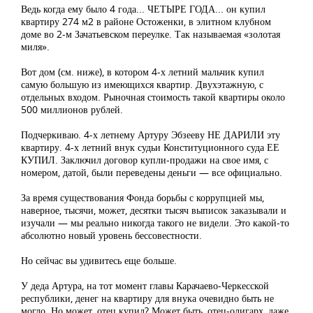
Ведь когда ему было 4 года... ЧЕТЫРЕ ГОДА... он купил
квартиру 274 м2 в районе Остоженки, в элитном клубном
доме во 2-м Зачатьевском переулке. Так называемая «золотая
миля».
Вот дом (см. ниже), в котором 4-х летний мальчик купил
самую большую из имеющихся квартир. Двухэтажную, с
отдельных входом. Рыночная стоимость такой квартиры около
500 миллионов рублей.
Подчеркиваю. 4-х летнему Артуру Эбзееву НЕ ДАРИЛИ эту
квартиру. 4-х летний внук судьи Конституционного суда ЕЕ
КУПИЛ. Заключил договор купли-продажи на свое имя, с
номером, датой, были переведены деньги — все официально.
За время существования Фонда борьбы с коррупцией мы,
наверное, тысячи, может, десятки тысяч выписок заказывали и
изучали — мы реально никогда такого не видели. Это какой-то
абсолютно новый уровень бессовестности.
Но сейчас вы удивитесь еще больше.
У деда Артура, на тот момент главы Карачаево-Черкесской
республики, денег на квартиру для внука очевидно быть не
могло. Но может, отец купил? Может быть, отец-олигарх, даже