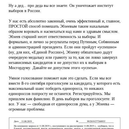
Ну а дед… про деда вы все знаете. Он уничтожает институт
выборов в России.
У нас есть абсолютно законный, очень эффективный и, главное,
ПРОСТОЙ способ помешать Эбзеевым таким нахальным
образом воровать и насмехаться над нами и здравым смыслом.
Эбзеев старший несет ответственность за выборы. И
формально, и лично за результаты перед Путиным, Собяниным
и администрацией президента. Если они пройдут «успешно»
(ну, для них, «Единой России»), Эбзееву обязательно дадут
очередную медальку или грамоту за то, как он ловко завернул
независимых кандидатов и не допустил их к выборам в
Мосгордуму. Давайте не допустим этого «успеха».
Умное голосование поможет нам это сделать. Если мы все
вместе 8-го сентября проголосуем за кандидата, у которого есть
максимальный шанс победить единоросса, то никаких
единороссов попросту не останется. Регистрируйтесь. Мы
пришлем вам фамилию. В день выборов вы проголосуете. И
все. У нас — свободная от единороссов дума, а у Эбзеева —
огромные проблемы.