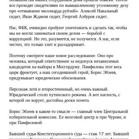
все проходят свидетелями по вымышленному уголовному делу
про «отмывание миллиарда рублей». Алексей Навальный
сидит, Иван Жданов сидит, Георгий Албуров сидит.
Нас, ФБК, очевидно пробуют уничтожить и сделать так, чтобы
мы не могли заниматься своим делом — борьбой с
коррупцией. Но это, разумеется, не получится. А нас, если
честно, это только злит и раззадоривает.
Поэтому смотрите наше новое расследование. Оно про
человека, который ответственен за недопуск независимых
кандидатов на выборы в Мосгордуму. Памфилова этот весь
цирк фронтует, а наш сегодняшний герой, Борис Эбзеев,
придумывает юридические обоснования.
Персонаж хотя и второстепенный, но очень важный.
Юридический столп путинского режима. А вот наглость, с
которой он ворует, достойна доски почета.
Борис Эбзеев в каком-то смысле — главный член Центральной
избирательной комиссии. Ее мозговой центр и при Чурове, и
при Памфиловой.
Бывший судья Конституционного суда — стаж 17 лет. Бывший