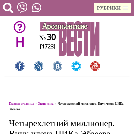
РУБРИКИ
30
№
H
[1723]
Главная страница
Экономика
Четырехлетний миллионер. Внук члена ЦИКа
Эбзеева
Четырехлетний миллионер.
Внук члена ЦИКа Эбзеева