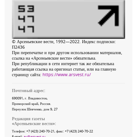
© Арсеньевские вести, 1992—2022. Индекс подписки:
П2436
При перепечатке и при другом использовании материалов,
ссылка на «Арсеньевские вести» обязательна.
При републикации в сети интернет так же обязательна
работающая ссылка на оригинал статьи, или на главную
страницу сайта:
https://www.arsvest.ru/
Почтовый адрес:
690091
, г.
Владивосток
,
Приморский край
,
Россия
.
Переулок Шевченко
, дом 9, 27
Редакция газеты
«
Арсеньевские вести
»:
Телефон:
+7 (423) 240-70-21
, факс:
+7 (423) 240-70-22
E-mail:
av@arsvest.ru