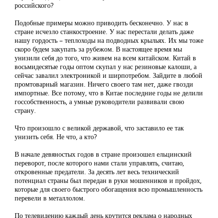
российского?
Подобные примеры можно приводить бесконечно. У нас в
стране исчезло станкостроение. У нас перестали делать даже
нашу гордость – теплоходы на подводных крыльях. Их мы тоже
скоро будем закупать за рубежом. В настоящее время мы
унизили себя до того, что живем на всем китайском. Китай в
восьмидесятые годы оптом скупал у нас резиновые калоши, а
сейчас завалил электроникой и ширпотребом. Зайдите в любой
промтоварный магазин. Ничего своего там нет, даже гвозди
импортные. Все потому, что в Китае последние годы не делили
госсобственность, а умные руководители развивали свою
страну.
Что произошло с великой державой, что заставило ее так
унизить себя. Не что, а кто?
В начале девяностых годов в стране произошел ельцинский
переворот, после которого нами стали управлять, считаю,
откровенные предатели. За десять лет весь технический
потенциал страны был передан в руки мошенников и пройдох,
которые для своего быстрого обогащения всю промышленность
перевели в металлолом.
По телевидению каждый день крутится реклама о народных