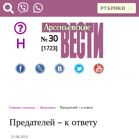
РУБРИКИ
30
№
H
[1723]
Главная страница
Экономика
Предателей – к ответу
Предателей – к ответу
21.08.2013