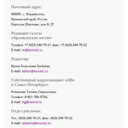
Почтовый адрес:
690091
, г.
Владивосток
,
Приморский край
,
Россия
.
Переулок Шевченко
, дом 9, 27
Редакция газеты
«
Арсеньевские вести
»:
Телефон:
+7 (423) 240-70-21
, факс:
+7 (423) 240-70-22
E-mail:
av@arsvest.ru
Редактор:
Ирина Георгиевна Гребнёва,
E-mail:
editor@arsvest.ru
Собственный корреспондент «АВ»
в Санкт-Петербурге:
Романенко Татьяна Гаврииловна,
Телефон: 8-921-765-5754,
E-mail:
rtg@narod.ru
Отдел рекламы:
Тел.: (423) 240-70-21, факс: (423) 240-70-22
E-mail:
reklama@arsvest.ru