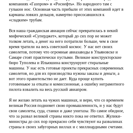
компаниях «Газпром» и «Роснефть». Но народного там с
гулькин нос. Основная часть прибыли от этих компаний идет в
карманы ловких дельцов, намертво присосавшихся к
«сладким» трубам.
Вся наша гражданская авиация сейчас превратилась в некий
мифический «Суперджет», который до сих пор не может
толком летать, а денег на него потратили больше, чем в свое
время тратили на весь советский космос. У нас нет своих
самолетов, потому что огромные авиазаводы в Ульяновске и
Самаре стоят практически пустыми. Великие конструкторские
бюро Туполева и Ильюшина конструируют стиральные
машины. У нас есть готовые проекты прекрасных современных
самолетов, но для их производства нужны заказы и деньги, а
вот этого правительство не дает. Куда проще купить
готовенькое за откаты и комиссионные, а ошибку неграмотного
пилота взвалить на весь русский авиапром.
Я не желаю летать на чужих машинах, и верю, что со временем
великая Россия поднимет свою промышленность, и у нас будут
свои самолеты, суда, станки и даже унитазы. Но самое обидное,
что за развал великой страны никто пока не ответил. Жулики-
министры до сих пор прекрасно себя чувствуют на развалинах
страны в своих забугорных виллах и с миллиардными счетами.