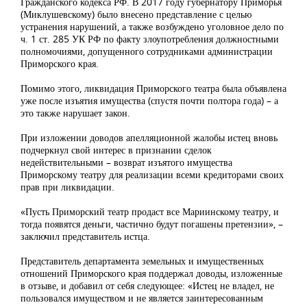
Гражданского кодекса РФ. В 2017 году губернатору Приморья
(Миклушевскому) было внесено представление с целью
устранения нарушений, а также возбуждено уголовное дело по
ч. 1 ст. 285 УК РФ по факту злоупотребления должностными
полномочиями, допущенного сотрудниками администрации
Приморского края.
Помимо этого, ликвидация Приморского театра была объявлена
уже после изъятия имущества (спустя почти полтора года) – а
это также нарушает закон.
При изложении доводов апелляционной жалобы истец вновь
подчеркнул свой интерес в признании сделок
недействительными – возврат изъятого имущества
Приморскому театру для реализации всеми кредиторами своих
прав при ликвидации.
«Пусть Приморский театр продаст все Мариинскому театру, и
тогда появятся деньги, частично будут погашены претензии», –
заключил представитель истца.
Представитель департамента земельных и имущественных
отношений Приморского края поддержал доводы, изложенные
в отзыве, и добавил от себя следующее: «Истец не владел, не
пользовался имуществом и не является заинтересованным