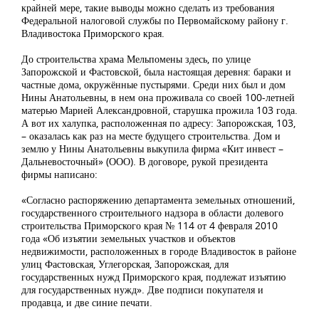
крайней мере, такие выводы можно сделать из требования
Федеральной налоговой службы по Первомайскому району г.
Владивостока Приморского края.
До строительства храма Мельпомены здесь, по улице
Запорожской и Фастовской, была настоящая деревня: бараки и
частные дома, окружённые пустырями. Среди них был и дом
Нины Анатольевны, в нем она проживала со своей 100-летней
матерью Марией Александровной, старушка прожила 103 года.
А вот их халупка, расположенная по адресу: Запорожская, 103,
– оказалась как раз на месте будущего строительства. Дом и
землю у Нины Анатольевны выкупила фирма «Кит инвест –
Дальневосточный» (ООО). В договоре, рукой президента
фирмы написано:
«Согласно распоряжению департамента земельных отношений,
государственного строительного надзора в области долевого
строительства Приморского края № 114 от 4 февраля 2010
года «Об изъятии земельных участков и объектов
недвижимости, расположенных в городе Владивосток в районе
улиц Фастовская, Углегорская, Запорожская, для
государственных нужд Приморского края, подлежат изъятию
для государственных нужд». Две подписи покупателя и
продавца, и две синие печати.