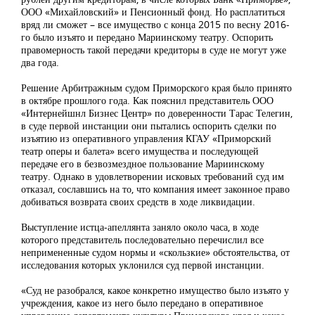
ООО «Михайловский» и Пенсионный фонд. Но расплатиться
вряд ли сможет – все имущество с конца 2015 по весну 2016-
го было изъято и передано Мариинскому театру. Оспорить
правомерность такой передачи кредиторы в суде не могут уже
два года.
Решение Арбитражным судом Приморского края было принято
в октябре прошлого года. Как пояснил представитель ООО
«Интернейшнл Бизнес Центр» по доверенности Тарас Телегин,
в суде первой инстанции они пытались оспорить сделки по
изъятию из оперативного управления КГАУ «Приморский
театр оперы и балета» всего имущества и последующей
передаче его в безвозмездное пользование Мариинскому
театру. Однако в удовлетворении исковых требований суд им
отказал, сославшись на то, что компания имеет законное право
добиваться возврата своих средств в ходе ликвидации.
Выступление истца-апеллянта заняло около часа, в ходе
которого представитель последовательно перечислил все
непримененные судом нормы и «скользкие» обстоятельства, от
исследования которых уклонился суд первой инстанции.
«Суд не разобрался, какое конкретно имущество было изъято у
учреждения, какое из него было передано в оперативное