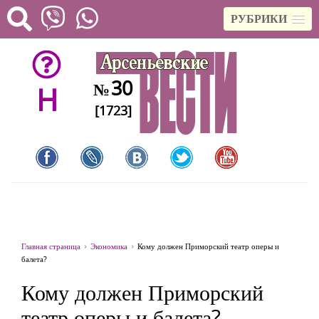
РУБРИКИ
30
№
H
[1723]
Главная страница
Экономика
Кому должен Приморский театр оперы и
балета?
Кому должен Приморский
театр оперы и балета?