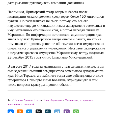
дает указание руководитель компании-должника».
Напомним, Приморский театр оперы и балета после
ликвидации остался должен кредиторам более 150 миллионов
рублей. Но расплатиться не смог, потому что все его
имущество еще до ликвидации изъял департамент земельных и
имущественных отношений края, а потом передал филиалу
Мариинки. По информации источников, администрация края
знала о долгах Приморского театра оперы и балета, но это не
помешало ей принять решение об изъятии всего имущества из
оперативного управления учреждения. Итоговое распоряжение
о передаче краевого имущества Мариинскому театру подписал
28 декабря 2015 года лично Владимир Миклушевский.
В августе 2017 года за махинации с театральным имуществом
был задержан бывший замдиректора земельного департамента
края Илья Терехов, а в кабинете тогда еще действующего вице-
губернатора Приморья Ильи Ковалева, курирующего в том
числе вопросы культуры, прошли обыски.
Теги:
Земля
,
Аренда
,
Театр
,
Нина Отрощенко
,
Марьинка
,
Департамен
земельных отношений