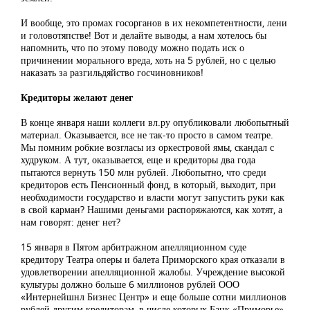
И вообще, это промах госорганов в их некомпетентности, лени
и головотяпстве! Вот и делайте выводы, а нам хотелось бы
напомнить, что по этому поводу можно подать иск о
причинении морального вреда, хоть на 5 рублей, но с целью
наказать за разгильдяйство госчиновников!
Кредиторы желают денег
В конце января наши коллеги вл.ру опубликовали любопытный
материал. Оказывается, все не так-то просто в самом театре.
Мы помним робкие возгласы из оркестровой ямы, скандал с
худруком. А тут, оказывается, еще и кредиторы два года
пытаются вернуть 150 млн рублей. Любопытно, что среди
кредиторов есть Пенсионный фонд, в который, выходит, при
необходимости государство и власти могут запустить руки как
в свой карман? Нашими деньгами распоряжаются, как хотят, а
нам говорят: денег нет?
15 января в Пятом арбитражном апелляционном суде
кредитору Театра оперы и балета Приморского края отказали в
удовлетворении апелляционной жалобы. Учреждение высокой
культуры должно больше 6 миллионов рублей ООО
«Интернейшнл Бизнес Центр» и еще больше сотни миллионов
рублей другим кредиторам, в числе которых Банк «Приморье»,