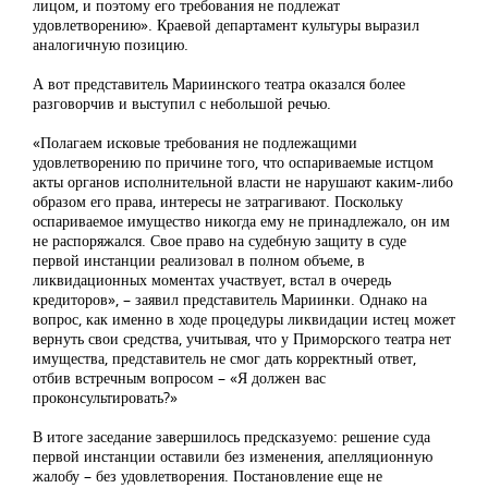
лицом, и поэтому его требования не подлежат
удовлетворению». Краевой департамент культуры выразил
аналогичную позицию.
А вот представитель Мариинского театра оказался более
разговорчив и выступил с небольшой речью.
«Полагаем исковые требования не подлежащими
удовлетворению по причине того, что оспариваемые истцом
акты органов исполнительной власти не нарушают каким-либо
образом его права, интересы не затрагивают. Поскольку
оспариваемое имущество никогда ему не принадлежало, он им
не распоряжался. Свое право на судебную защиту в суде
первой инстанции реализовал в полном объеме, в
ликвидационных моментах участвует, встал в очередь
кредиторов», – заявил представитель Мариинки. Однако на
вопрос, как именно в ходе процедуры ликвидации истец может
вернуть свои средства, учитывая, что у Приморского театра нет
имущества, представитель не смог дать корректный ответ,
отбив встречным вопросом – «Я должен вас
проконсультировать?»
В итоге заседание завершилось предсказуемо: решение суда
первой инстанции оставили без изменения, апелляционную
жалобу – без удовлетворения. Постановление еще не