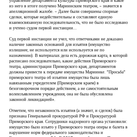
управление департамента культуры Приморского края и какое
из него в итоге получено Мариинским театром, – значится в
апелляционной жалобе. – Далее были совершены спорные
сделки, которые недействительны и составляют единую
взаимосвязанную последовательность, что не было исследовано
и учтено судом первой инстанции...
Суд первой инстанции не учел, что ответчиками не доказано
наличие законных оснований для изъятия (имущество
излишнее, не используется или используется не по
назначению). В материалах дела есть дорожная карта, в которой
расписано последовательно, какие действия Приморского
театра, администрации Приморского края, департаментов
должны привести к передаче имущества Мариинке. "Просьба"
приморского театра об изъятии имущества была лишь
навязанным учредителем (Приморским краем) в
безоговорочном порядке действием, а не самостоятельным
волеизъявлением учреждения, она не была обусловлена
законной ликвидацией».
Отметим, что незаконность изъятия (а значит, и сделок) была
признана Генеральной прокуратурой РФ и Прокуратурой
Приморского края. Сотрудники надзорного органа установили:
имущество было изъято у Приморского театра оперы и балета в
нарушение норм федерального законодательства и