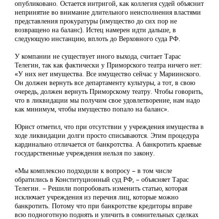
опубликовано. Остается интригой, как коллегия судей объяснит
непринятие во внимание длительного неисполнения властями
представления прокуратуры (имущество до сих пор не
возвращено на баланс). Истец намерен идти дальше, в
следующую инстанцию, вплоть до Верховного суда РФ.
У компании не существует иного выхода, считает Тарас
Телегин, так как фактически у Приморского театра ничего нет:
«У них нет имущества. Все имущество сейчас у Мариинского.
Он должен вернуть все департаменту культуры, а тот, в свою
очередь, должен вернуть Приморскому театру. Чтобы говорить,
что в ликвидации мы получим свое удовлетворение, нам надо
как минимум, чтобы имущество попало на баланс».
Юрист отметил, что при отсутствии у учреждения имущества в
ходе ликвидации долги просто списываются. Этим процедура
кардинально отличается от банкротства. А банкротить краевые
государственные учреждения нельзя по закону.
«Мы комплексно подходили к вопросу – в том числе
обратились в Конституционный суд РФ, – объясняет Тарас
Телегин. – Решили попробовать изменить статью, которая
исключает учреждения из перечня лиц, которые можно
банкротить. Потому что при банкротстве кредиторы вправе
всю подноготную поднять и уличить в сомнительных сделках