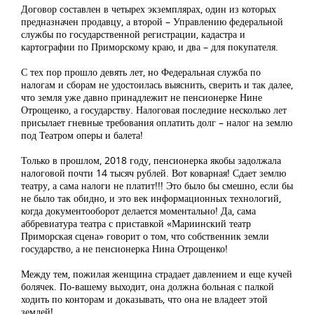
Договор составлен в четырех экземплярах, один из которых
предназначен продавцу, а второй – Управлению федеральной
службы по государственной регистрации, кадастра и
картографии по Приморскому краю, и два – для покупателя.
С тех пор прошло девять лет, но Федеральная служба по
налогам и сборам не удостоилась выяснить, сверить и так далее,
что земля уже давно принадлежит не пенсионерке Нине
Отрощенко, а государству. Налоговая последние несколько лет
присылает гневные требования оплатить долг – налог на землю
под Театром оперы и балета!
Только в прошлом, 2018 году, пенсионерка якобы задолжала
налоговой почти 14 тысяч рублей. Вот коварная! Сдает землю
театру, а сама налоги не платит!!! Это было бы смешно, если бы
не было так обидно, и это век информационных технологий,
когда документооборот делается моментально! Да, сама
аббревиатура театра с приставкой «Мариинский театр
Приморская сцена» говорит о том, что собственник земли
государство, а не пенсионерка Нина Отрощенко!
Между тем, пожилая женщина страдает давлением и еще кучей
болячек. По-вашему выходит, она должна больная с палкой
ходить по конторам и доказывать, что она не владеет этой
землей!