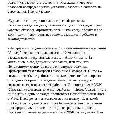
должника, развернуть все вспять. Мы сказали, что этот
правовой беспредел нужно устранить, разрешив банкротить
учреждения. Нам отказали».
Журналистам представитель истца сообщил также
любопытную деталь дела, связанную с одним из кредиторов,
который оказался «привилегированным» среди прочих и все-
таки получил свои деньги, воспользовавшись пробелом в
законодательстве.
«Интересно, что одному кредитору, инвестиционной компании
"Аркада", все-таки заплатили долг, 12 миллионов, –
рассказывает представитель истца. – А могли бы не 12
миллионов, а сто, допустим, заплатить, при том, что
Пенсионному фонду двадцать миллионов должны.
Приморский театр попросил субсидию в ноябре 2016 года –
когда они якобы не работают, никаких денег не было, просят
субсидию из краевого бюджета. Департамент культуры
согласовывает, и выделяется субсидия. Она поступает в УФК
(Управление федерального казначейства. – Прим. VL.ru), и чуть
ли не день в день "Аркада" предъявляет исполнительный лист
в УФК. И все деньги списываются в их пользу. Есть такой
пробел в законодательстве. Если бы это был банк, он должен
пропорционально исполнять, одна очередь взыскателей.
Каждому по копеечке распределить, а УФК так не делает. Ему