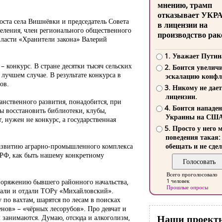
мнению, трамп
отказывает УКР
оста села Вишнёвки и председатель Совета
в лицензии на
селения, член регионального общественного
производство рак
власти «Хранители закона» Валерий
1. Уважает Путин
– конкурс. В стране десятки тысяч сельских
2. Боится увелич
 лучшем случае. В результате конкурса в
эскалацию конфл
ов.
3. Никому не дает
лицензии.
анственного развития, понадобится, при
4. Боится нападе
ы восстановить библиотеки, клубы,
Украины на СШ
 нужен не конкурс, а государственная
5. Просто у него 
поведения такая:
развитию аграрно-промышленного комплекса
обещать и не сдел
 РФ, как быть нашему конкретному
Всего проголосовало
споряжению бывшего районного начальства,
1 человек
Прошлые опросы
брали и отдали ТОРу «Михайловский».
 по вахтам, шарятся по лесам в поисках
енов» – «чёрных лесорубов». Про девчат и
Наши проект
 занимаются. Думаю, отсюда и алкоголизм,