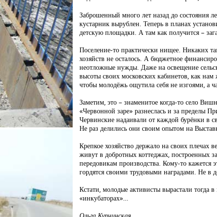
Заброшенный много лет назад до состояния л
кустарник вырублен. Теперь в планах установ
детскую площадки. А там как получится – заг
Поселение-то практически нищее. Никаких т
хозяйств не осталось. А бюджетное финансиров
неотложные нужды. Даже на освещение сельски
высоты своих московских кабинетов, как нам ж
чтобы молодёжь ощутила себя не изгоями, а ч
Заметим, это – знаменитое когда-то село Вишн
«Червонной заре» разнеслась и за пределы Пр
Червинские надаивали от каждой бурёнки в с
Не раз делились они своим опытом на Выста
Крепкое хозяйство держало на своих плечах в
живут в добротных коттеджах, построенных з
передовикам производства. Кому-то кажется э
гордятся своими трудовыми наградами. Не в де
Кстати, молодые активисты вырастали тогда в
«инкубаторах»…
Ольга Купчинская.