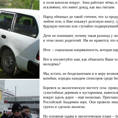
и поля конопли вокруг. Зона работает чётко, и
исключено, что имеет доход, как мы считаем.
Народ обнищал до такой степени, что за прод
любом селе, и Вам покажут долговую книгу, 
будущую пенсию или случайно подвернувшийс
Дети не понимают, почему такая разница у лю
в этом своих родителей. Им не нравится, что 
Итог – социальная напряженность, которая на
Вот и посоветуйте нам, как объяснить Ваше п
молодёжь?
Мы, кстати, не бездельничаем и в меру возмо
копейки, изредка находим спонсоров среди б
Боремся за экологическую чистоту села: пров
сухостойных деревьев и кустарников, вывесил
вокруг вдоль дорог – ещё несколько. Приглаш
Российской Академии наук. Они провели лекц
грунта и сделали анализы.
Но основная задача в экологическом плане – 