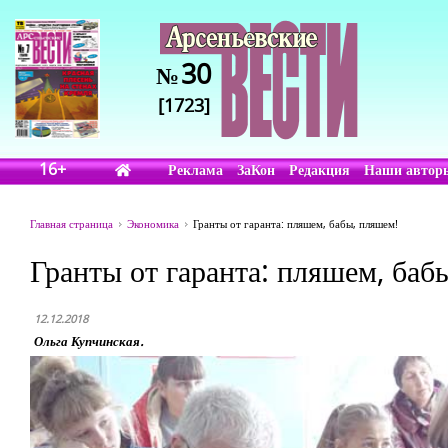
30
№
[1723]
16+
Реклама
ЗаКон
Редакция
Наши автор
Главная страница
Экономика
Гранты от гаранта: пляшем, бабы, пляшем!
Гранты от гаранта: пляшем, баб
12.12.2018
Ольга Купчинская.