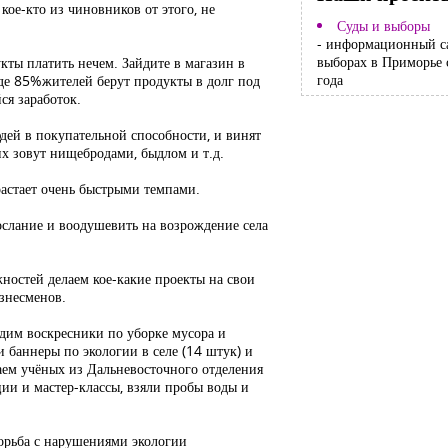
 кое-кто из чиновников от этого, не
Суды и выборы
- информационный с
выборах в Приморье 
укты платить нечем. Зайдите в магазин в
года
где 85%жителей берут продукты в долг под
я заработок.
дей в покупательной способности, и винят
их зовут нищебродами, быдлом и т.д.
растает очень быстрыми темпами.
ослание и воодушевить на возрождение села
жностей делаем кое-какие проекты на свои
изнесменов.
одим воскресники по уборке мусора и
и баннеры по экологии в селе (14 штук) и
аем учёных из Дальневосточного отделения
ии и мастер-классы, взяли пробы воды и
борьба с нарушениями экологии