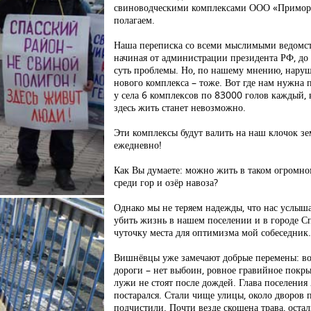
свиноводческими комплексами ООО «Приморс
полагаем.
Наша переписка со всеми мыслимыми ведомств
начиная от администрации президента РФ, до
суть проблемы. Но, по нашему мнению, наруш
нового комплекса – тоже. Вот где нам нужна 
у села 6 комплексов по 83000 голов каждый, 
здесь жить станет невозможно.
Эти комплексы будут валить на наш клочок з
ежедневно!
Как Вы думаете: можно жить в таком огромно
среди гор и озёр навоза?
Однако мы не теряем надежды, что нас услыша
убить жизнь в нашем поселении и в городе Сп
чуточку места для оптимизма мой собеседник
Вишнёвцы уже замечают добрые перемены: вот
дороги – нет выбоин, ровное гравийное покрыт
лужи не стоят после дождей. Глава поселени
постарался. Стали чище улицы, около дворов 
подчистили. Почти везде скошена трава, остал