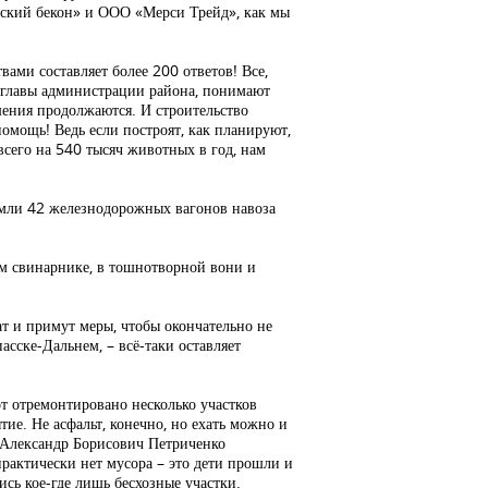
кий бекон» и ООО «Мерси Трейд», как мы
ами составляет более 200 ответов! Все,
 главы администрации района, понимают
ения продолжаются. И строительство
помощь! Ведь если построят, как планируют,
всего на 540 тысяч животных в год, нам
емли 42 железнодорожных вагонов навоза
м свинарнике, в тошнотворной вони и
т и примут меры, чтобы окончательно не
асске-Дальнем, – всё-таки оставляет
.
 отремонтировано несколько участков
ие. Не асфальт, конечно, но ехать можно и
я Александр Борисович Петриченко
практически нет мусора – это дети прошли и
ись кое-где лишь бесхозные участки.