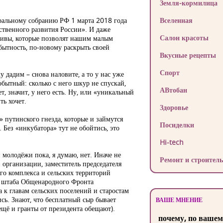
Земля-кормилица
ральному собранию РФ 1 марта 2018 года
Вселенная
твенного развития России». И даже
Салон красоты
ивы, которые позволят нашим малым
бытность, по-новому раскрыть своей
Вкусные рецепты
Спорт
у дадим – снова наловите, а то у нас уже
обытный: сколько с него шкур не спускай,
АВтобан
т, значит, у него есть. Ну, или «уникальный
ть хочет.
Здоровье
» путинского гнезда, которые и займутся
Посиделки
. Без «инкубатора» тут не обойтись, это
Hi-tech
 молодёжи пока, я думаю, нет. Иначе не
Ремонт и строитель
 организации, заместитель председателя
о комплекса и сельских территорий
о штаба Общенародного Фронта
 к главам сельских поселений и старостам
лись. Знают, что бесплатный сыр бывает
ВАШЕ МНЕНИЕ
ещё и гранты от президента обещают).
почему, по вашем