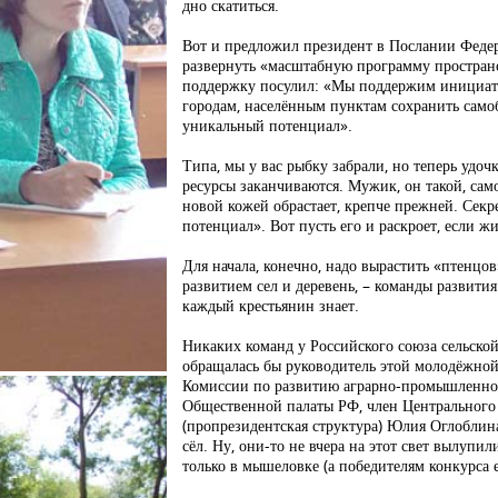
дно скатиться.
Вот и предложил президент в Послании Феде
развернуть «масштабную программу пространс
поддержку посулил: «Мы поддержим инициат
городам, населённым пунктам сохранить само
уникальный потенциал».
Типа, мы у вас рыбку забрали, но теперь удочк
ресурсы заканчиваются. Мужик, он такой, сам
новой кожей обрастает, крепче прежней. Секре
потенциал». Вот пусть его и раскроет, если жи
Для начала, конечно, надо вырастить «птенцов
развитием сел и деревень, – команды развития
каждый крестьянин знает.
Никаких команд у Российского союза сельской
обращалась бы руководитель этой молодёжной
Комиссии по развитию аграрно-промышленног
Общественной палаты РФ, член Центральног
(пропрезидентская структура) Юлия Оглоблина
сёл. Ну, они-то не вчера на этот свет вылупи
только в мышеловке (а победителям конкурса 