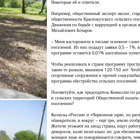
Некоторые ей и ответили.
Например, общественный эксперт-эколог, стар
общественности Краснокутского сельского по
Движения по борьбе с коррупцией в органах 
Михайлович Бочаров:
– Меня насторожило в письме основное слово 
поселений. Из них подадут заявки 0,5 – 1%, в
программе останется 0,01% населённых пункт
Чтобы реализовать в стране программу простр
таком-то развале, минимум 120-150 лет. Чтоб
спортивные сооружения и прочий соцкультбыт,
программа обустройства сельских поселений.
Посоветуйте, как председатель Комиссии по 
и сельских территорий Общественной палаты
поселению?
Колхозы «Россия» и «Червонная заря», по ра
обанкротили, и вокруг – ещё три, землю ото
Жители уезжают на запад страны, ищут работу
дикоросов, валят нелегально лес для «бизнесм
женщин язык не поворачивается говорить, чем