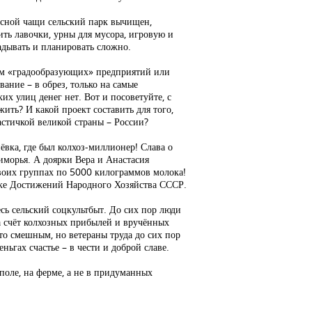
есной чащи сельский парк вычищен,
ить лавочки, урны для мусора, игровую и
адывать и планировать сложно.
ам «градообразующих» предприятий или
ание – в обрез, только на самые
х улиц денег нет. Вот и посоветуйте, с
ить? И какой проект составить для того,
астичкой великой страны – России?
ёвка, где был колхоз-миллионер! Слава о
иморья. А доярки Вера и Анастасия
воих группах по 5000 килограммов молока!
вке Достижений Народного Хозяйства СССР.
есь сельский соцкультбыт. До сих пор люди
а счёт колхозных прибылей и вручённых
то смешным, но ветераны труда до сих пор
ньгах счастье – в чести и доброй славе.
 поле, на ферме, а не в придуманных