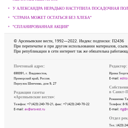
У АЛЕКСАНДРА НЕРАДЬКО НАСТУПИЛА ПОСАДОЧНАЯ ПО
"СТРАНА МОЖЕТ ОСТАТЬСЯ БЕЗ ХЛЕБА"
"СПЛАНИРОВАННАЯ АКЦИЯ"
© Арсеньевские вести, 1992—2022. Индекс подписки: П2436
При перепечатке и при другом использовании материалов, ссылка
При републикации в сети интернет так же обязательна работающа
Почтовый адрес:
Редактор:
690091
, г.
Владивосток
,
Ирина Георги
Приморский край
,
Россия
.
E-mail:
edito
Переулок Шевченко
, дом 9, 27
Собственн
в Санкт-П
Редакция газеты
«
Арсеньевские вести
»:
Романенко Та
Телефон:
+7 (423) 240-70-21
, факс:
+7 (423) 240-70-22
Телефон: 8-9
E-mail:
av@arsvest.ru
E-mail:
rtg@
Отдел ре
Тел.: (423) 2