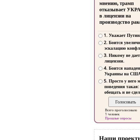
мнению, трамп
отказывает УКР
в лицензии на
производство рак
1. Уважает Путин
2. Боится увелич
эскалацию конфл
3. Никому не дает
лицензии.
4. Боится нападе
Украины на СШ
5. Просто у него 
поведения такая:
обещать и не сдел
Всего проголосовало
1 человек
Прошлые опросы
Наши проект