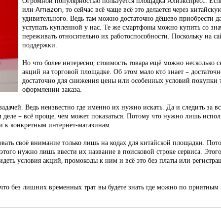
Огромной популярностью пользуется площадка Алиэкспресс. Есл
или Amazon, то сейчас всё чаще всё это делается через китайску
удивительного. Ведь там можно достаточно дёшево приобрести да
уступать купленной у нас. Те же смартфоны можно купить со зн
переживать относительно их работоспособности. Поскольку на са
поддержки.
Но что более интересно, стоимость товара ещё можно несколько 
акций на торговой площадке. Об этом мало кто знает – достаточ
достаточно для снижения цены или особенных условий покупки т
оформлении заказа.
задачей. Ведь неизвестно где именно их нужно искать. Да и следить за в
ом деле – всё проще, чем может показаться. Потому что нужно лишь испо
ми к конкретным интернет-магазинам.
вать своё внимание только лишь на кодах для китайской площадки. Пото
этого нужно лишь ввести их название в поисковой строке сервиса. Этого
деть условия акций, промокоды к ним и всё это без платы или регистрац
то без лишних временных трат вы будете знать где можно по приятным це