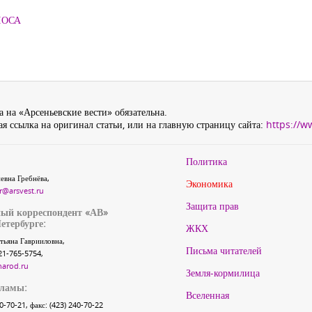
ЛОСА
 на «Арсеньевские вести» обязательна.
я ссылка на оригинал статьи, или на главную страницу сайта:
https://w
Политика
евна Гребнёва,
Экономика
r@arsvest.ru
Защита прав
ый корреспондент «АВ»
етербурге:
ЖКХ
тьяна Гаврииловна,
Письма читателей
21-765-5754,
narod.ru
Земля-кормилица
кламы:
Вселенная
40-70-21, факс: (423) 240-70-22