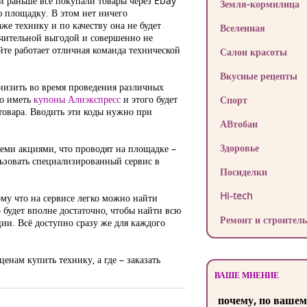
и раньше все покупали товары через Ebay
Земля-кормилица
ю площадку. В этом нет ничего
же технику и по качеству она не будет
Вселенная
ачительной выгодой и совершенно не
йте работает отличная команда технической
Салон красоты
Вкусные рецепты
снизить во время проведения различных
но иметь
купоны Алиэкспресс
и этого будет
Спорт
овара. Вводить эти коды нужно при
АВтобан
Здоровье
семи акциями, что проводят на площадке –
льзовать специализированный сервис в
Посиделки
Hi-tech
му что на сервисе легко можно найти
 будет вполне достаточно, чтобы найти всю
Ремонт и строитель
ии. Всё доступно сразу же для каждого
нам купить технику, а где – заказать
ВАШЕ МНЕНИЕ
почему, по вашем