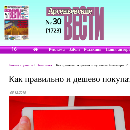
30
№
[1723]
16+
Реклама
ЗаКон
Редакция
Наши автор
Главная страница
Экономика
Как правильно и дешево покупать на Алиэкспресс?
Как правильно и дешево покупа
05.12.2018