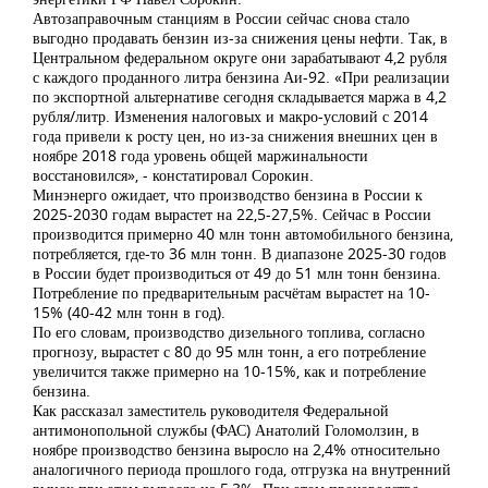
Автозаправочным станциям в России сейчас снова стало
выгодно продавать бензин из-за снижения цены нефти. Так, в
Центральном федеральном округе они зарабатывают 4,2 рубля
с каждого проданного литра бензина Аи-92. «При реализации
по экспортной альтернативе сегодня складывается маржа в 4,2
рубля/литр. Изменения налоговых и макро-условий с 2014
года привели к росту цен, но из-за снижения внешних цен в
ноябре 2018 года уровень общей маржинальности
восстановился», - констатировал Сорокин.
Минэнерго ожидает, что производство бензина в России к
2025-2030 годам вырастет на 22,5-27,5%. Сейчас в России
производится примерно 40 млн тонн автомобильного бензина,
потребляется, где-то 36 млн тонн. В диапазоне 2025-30 годов
в России будет производиться от 49 до 51 млн тонн бензина.
Потребление по предварительным расчётам вырастет на 10-
15% (40-42 млн тонн в год).
По его словам, производство дизельного топлива, согласно
прогнозу, вырастет с 80 до 95 млн тонн, а его потребление
увеличится также примерно на 10-15%, как и потребление
бензина.
Как рассказал заместитель руководителя Федеральной
антимонопольной службы (ФАС) Анатолий Голомолзин, в
ноябре производство бензина выросло на 2,4% относительно
аналогичного периода прошлого года, отгрузка на внутренний