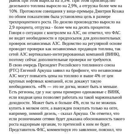
рынок при этом выросла на 5,3%. При этом производство
дизельного топлива выросло на 2,9%, а отгрузка более чем на
10%. Протоколом совещания у вице-премьера Дмитрия Козака
по обоим показателям была установлена цель в размере
трехпроцентного роста. По дизелю производство выросло на
2,9 процента, отгрузка - более чем на десять процентов.
Говоря о ситуации с контролем на АЗС, он отметил, что ФАС
не видит необходимости и предпосылок для дополнительных
проверок независимых АЗС. Ведомство на регулярной основе
проводит проверки как независимых продавцов топлива, так
сетей АЗС вертикально-интегрированных компаний (ВИНК),
поэтому сейчас дополнительные проверки не требуются.
В свою очередь Президент Российского топливного союза
(РТС) Евгений Аркуша заявил на брифинге, что независимые
АЗС могут повысить цены на топливо и выше 4% от цен
крупных нефтяных компаний, если докажут такую
необходимость. «4% — это не догма, может быть и меньше.
Есть регионы, где у нас цены примерно одинаковые с ВИНК,
если входная цена позволяет работать на такой маржинальной
доходности. Может быть и больше 4%, если ты не можешь
купить в мелком опте, а вынужден покупать только на опте,
например, зимний дизель, - сказал Аркуша. Он отметил, что
если розничными сетями будет доказана обоснованность такого
роста надзорным органам, то претензий к ним не будет.
Представитель ФАС, комментируя это заявление, пояснил, что