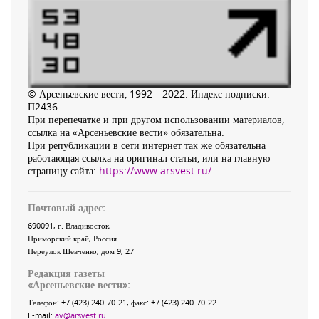
© Арсеньевские вести, 1992—2022. Индекс подписки:
П2436
При перепечатке и при другом использовании материалов,
ссылка на «Арсеньевские вести» обязательна.
При републикации в сети интернет так же обязательна
работающая ссылка на оригинал статьи, или на главную
страницу сайта:
https://www.arsvest.ru/
Почтовый адрес:
690091
, г.
Владивосток
,
Приморский край
,
Россия
.
Переулок Шевченко
, дом 9, 27
Редакция газеты
«
Арсеньевские вести
»:
Телефон:
+7 (423) 240-70-21
, факс:
+7 (423) 240-70-22
E-mail:
av@arsvest.ru