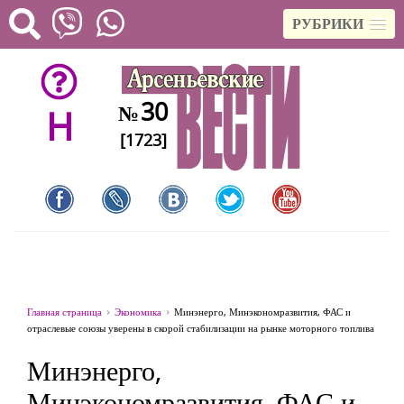
РУБРИКИ
30
№
H
[1723]
Главная страница
Экономика
Минэнерго, Минэкономразвития, ФАС и
отраслевые союзы уверены в скорой стабилизации на рынке моторного топлива
Минэнерго,
Минэкономразвития, ФАС и