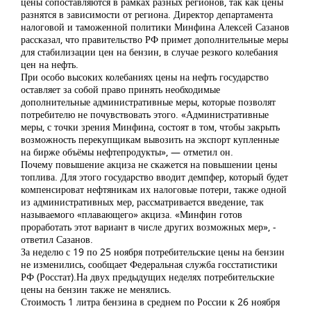
цены сопоставляются в рамках разных регионов, так как цены
разнятся в зависимости от региона. Директор департамента
налоговой и таможенной политики Минфина Алексей Сазанов
рассказал, что правительство РФ примет дополнительные меры
для стабилизации цен на бензин, в случае резкого колебания
цен на нефть.
При особо высоких колебаниях цены на нефть государство
оставляет за собой право принять необходимые
дополнительные административные меры, которые позволят
потребителю не почувствовать этого. «Административные
меры, с точки зрения Минфина, состоят в том, чтобы закрыть
возможность перекупщикам вывозить на экспорт купленные
на бирже объёмы нефтепродукты», — отметил он.
Почему повышение акциза не скажется на повышении цены
топлива. Для этого государство вводит демпфер, который будет
компенсироват нефтяникам их налоговые потери, также одной
из административных мер, рассматривается введение, так
называемого «плавающего» акциза. «Минфин готов
проработать этот вариант в числе других возможных мер», -
ответил Сазанов.
За неделю с 19 по 25 ноября потребительские цены на бензин
не изменились, сообщает Федеральная служба госстатистики
РФ (Росстат).На двух предыдущих неделях потребительские
цены на бензин также не менялись.
Стоимость 1 литра бензина в среднем по России к 26 ноября