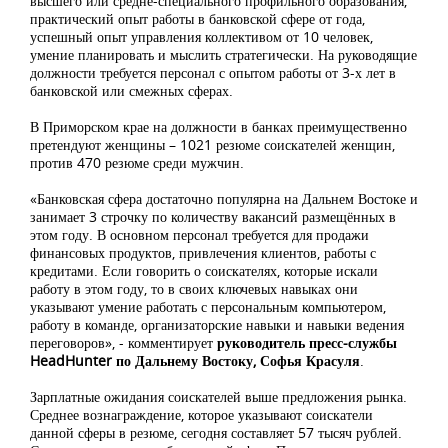
высшего или средне-специального профильного образования,
практический опыт работы в банковской сфере от года,
успешный опыт управления коллективом от 10 человек,
умение планировать и мыслить стратегически. На руководящие
должности требуется персонал с опытом работы от 3-х лет в
банковской или смежных сферах.
В Приморском крае на должности в банках преимущественно
претендуют женщины – 1021 резюме соискателей женщин,
против 470 резюме среди мужчин.
«Банковская сфера достаточно популярна на Дальнем Востоке и
занимает 3 строчку по количеству вакансий размещённых в
этом году. В основном персонал требуется для продажи
финансовых продуктов, привлечения клиентов, работы с
кредитами. Если говорить о соискателях, которые искали
работу в этом году, то в своих ключевых навыках они
указывают умение работать с персональным компьютером,
работу в команде, организаторские навыки и навыки ведения
переговоров», - комментирует
руководитель пресс-службы
HeadHunter по Дальнему Востоку, Софья Красуля
.
Зарплатные ожидания соискателей выше предложения рынка.
Среднее вознаграждение, которое указывают соискатели
данной сферы в резюме, сегодня составляет 57 тысяч рублей.