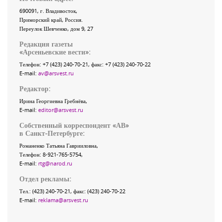
690091
, г.
Владивосток
,
Приморский край
,
Россия
.
Переулок Шевченко
, дом 9, 27
Редакция газеты
«
Арсеньевские вести
»:
Телефон:
+7 (423) 240-70-21
, факс:
+7 (423) 240-70-22
E-mail:
av@arsvest.ru
Редактор:
Ирина Георгиевна Гребнёва,
E-mail:
editor@arsvest.ru
Собственный корреспондент «АВ»
в Санкт-Петербурге:
Романенко Татьяна Гаврииловна,
Телефон: 8-921-765-5754,
E-mail:
rtg@narod.ru
Отдел рекламы:
Тел.: (423) 240-70-21, факс: (423) 240-70-22
E-mail:
reklama@arsvest.ru