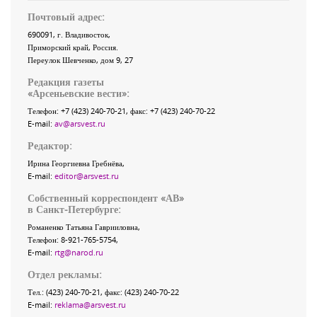
Почтовый адрес:
690091
, г.
Владивосток
,
Приморский край
,
Россия
.
Переулок Шевченко
, дом 9, 27
Редакция газеты
«
Арсеньевские вести
»:
Телефон:
+7 (423) 240-70-21
, факс:
+7 (423) 240-70-22
E-mail:
av@arsvest.ru
Редактор:
Ирина Георгиевна Гребнёва,
E-mail:
editor@arsvest.ru
Собственный корреспондент «АВ»
в Санкт-Петербурге:
Романенко Татьяна Гаврииловна,
Телефон: 8-921-765-5754,
E-mail:
rtg@narod.ru
Отдел рекламы:
Тел.: (423) 240-70-21, факс: (423) 240-70-22
E-mail:
reklama@arsvest.ru