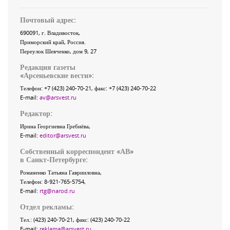
Почтовый адрес:
690091
, г.
Владивосток
,
Приморский край
,
Россия
.
Переулок Шевченко
, дом 9, 27
Редакция газеты
«
Арсеньевские вести
»:
Телефон:
+7 (423) 240-70-21
, факс:
+7 (423) 240-70-22
E-mail:
av@arsvest.ru
Редактор:
Ирина Георгиевна Гребнёва,
E-mail:
editor@arsvest.ru
Собственный корреспондент «АВ»
в Санкт-Петербурге:
Романенко Татьяна Гаврииловна,
Телефон: 8-921-765-5754,
E-mail:
rtg@narod.ru
Отдел рекламы:
Тел.: (423) 240-70-21, факс: (423) 240-70-22
E-mail:
reklama@arsvest.ru