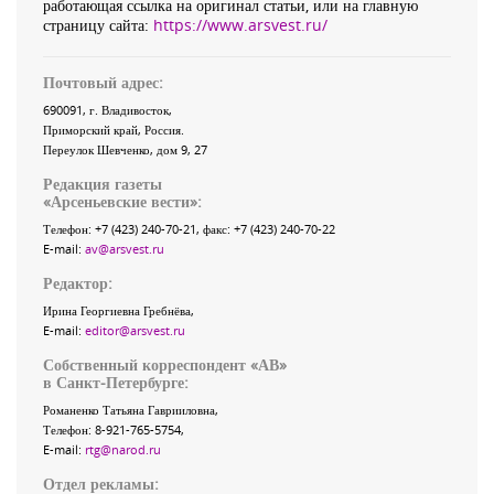
работающая ссылка на оригинал статьи, или на главную
страницу сайта:
https://www.arsvest.ru/
Почтовый адрес:
690091
, г.
Владивосток
,
Приморский край
,
Россия
.
Переулок Шевченко
, дом 9, 27
Редакция газеты
«
Арсеньевские вести
»:
Телефон:
+7 (423) 240-70-21
, факс:
+7 (423) 240-70-22
E-mail:
av@arsvest.ru
Редактор:
Ирина Георгиевна Гребнёва,
E-mail:
editor@arsvest.ru
Собственный корреспондент «АВ»
в Санкт-Петербурге:
Романенко Татьяна Гаврииловна,
Телефон: 8-921-765-5754,
E-mail:
rtg@narod.ru
Отдел рекламы: