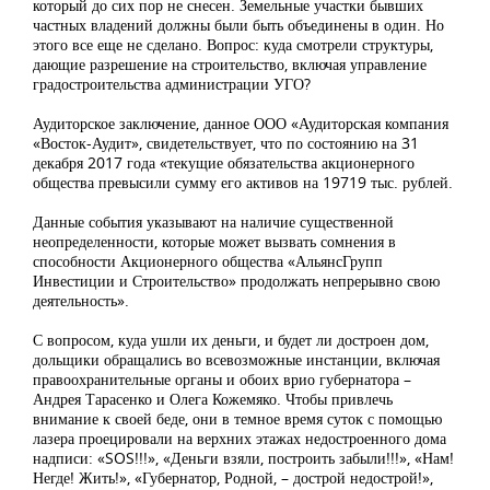
который до сих пор не снесен. Земельные участки бывших
частных владений должны были быть объединены в один. Но
этого все еще не сделано. Вопрос: куда смотрели структуры,
дающие разрешение на строительство, включая управление
градостроительства администрации УГО?
Аудиторское заключение, данное ООО «Аудиторская компания
«Восток-Аудит», свидетельствует, что по состоянию на 31
декабря 2017 года «текущие обязательства акционерного
общества превысили сумму его активов на 19719 тыс. рублей.
Данные события указывают на наличие существенной
неопределенности, которые может вызвать сомнения в
способности Акционерного общества «АльянсГрупп
Инвестиции и Строительство» продолжать непрерывно свою
деятельность».
С вопросом, куда ушли их деньги, и будет ли достроен дом,
дольщики обращались во всевозможные инстанции, включая
правоохранительные органы и обоих врио губернатора –
Андрея Тарасенко и Олега Кожемяко. Чтобы привлечь
внимание к своей беде, они в темное время суток с помощью
лазера проецировали на верхних этажах недостроенного дома
надписи: «SOS!!!», «Деньги взяли, построить забыли!!!», «Нам!
Негде! Жить!», «Губернатор, Родной, – дострой недострой!»,