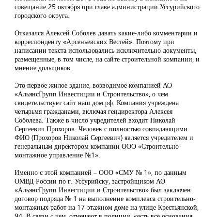
совещание 25 октября при главе администрации Уссурийского
городского округа.
Отказался Алексей Соболев давать какие-либо комментарии и
корреспонденту «Арсеньевских Вестей». Поэтому при
написании текста использовались исключительно документы,
размещенные, в том числе, на сайте строительной компании, и
мнение дольщиков.
Это первое жилое здание, возводимое компанией АО
«АльянсГрупп Инвестиции и Строительство», о чем
свидетельствует сайт наш.дом.рф. Компания учреждена
четырьмя гражданами, включая гендиректора Алексея
Соболева. Также в число учредителей входит Николай
Сергеевич Прохоров. Человек с полностью совпадающими
ФИО (Прохоров Николай Сергеевич) является учредителем и
генеральным директором компании ООО «Строительно-
монтажное управление №1».
Именно с этой компанией – ООО «СМУ № 1», по данным
ОМВД России по г. Уссурийску, застройщиком АО
«АльянсГрупп Инвестиции и Строительство» был заключен
договор подряда № 1 на выполнение комплекса строительно-
монтажных работ на 17-этажном доме на улице Крестьянской,
94. В связи с чем, отмечают в полиции, «есть все основания