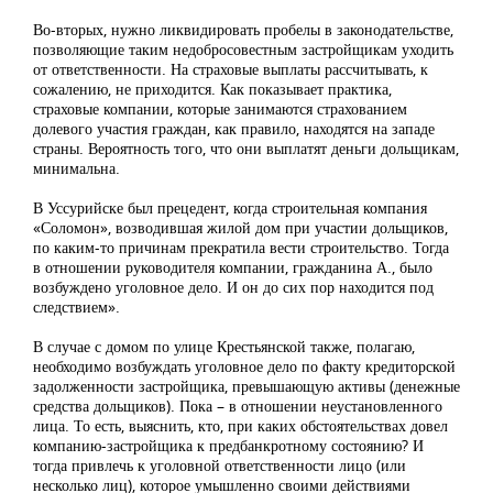
Во-вторых, нужно ликвидировать пробелы в законодательстве,
позволяющие таким недобросовестным застройщикам уходить
от ответственности. На страховые выплаты рассчитывать, к
сожалению, не приходится. Как показывает практика,
страховые компании, которые занимаются страхованием
долевого участия граждан, как правило, находятся на западе
страны. Вероятность того, что они выплатят деньги дольщикам,
минимальна.
В Уссурийске был прецедент, когда строительная компания
«Соломон», возводившая жилой дом при участии дольщиков,
по каким-то причинам прекратила вести строительство. Тогда
в отношении руководителя компании, гражданина А., было
возбуждено уголовное дело. И он до сих пор находится под
следствием».
В случае с домом по улице Крестьянской также, полагаю,
необходимо возбуждать уголовное дело по факту кредиторской
задолженности застройщика, превышающую активы (денежные
средства дольщиков). Пока – в отношении неустановленного
лица. То есть, выяснить, кто, при каких обстоятельствах довел
компанию-застройщика к предбанкротному состоянию? И
тогда привлечь к уголовной ответственности лицо (или
несколько лиц), которое умышленно своими действиями