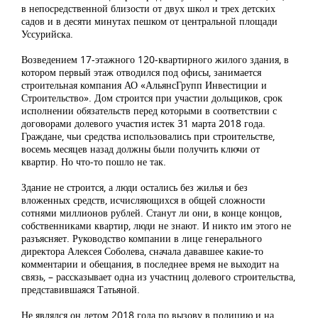
в непосредственной близости от двух школ и трех детских
садов и в десяти минутах пешком от центральной площади
Уссурийска.
Возведением 17-этажного 120-квартирного жилого здания, в
котором первый этаж отводился под офисы, занимается
строительная компания АО «АльянсГрупп Инвестиции и
Строительство». Дом строится при участии дольщиков, срок
исполнении обязательств перед которыми в соответствии с
договорами долевого участия истек 31 марта 2018 года.
Граждане, чьи средства использовались при строительстве,
восемь месяцев назад должны были получить ключи от
квартир. Но что-то пошло не так.
Здание не строится, а люди остались без жилья и без
вложенных средств, исчисляющихся в общей сложности
сотнями миллионов рублей. Станут ли они, в конце концов,
собственниками квартир, люди не знают. И никто им этого не
разъясняет. Руководство компании в лице генерального
директора Алексея Соболева, сначала дававшее какие-то
комментарии и обещания, в последнее время не выходит на
связь, – рассказывает одна из участниц долевого строительства,
представившаяся Татьяной.
Не являлся он летом 2018 года по вызову в полицию и на