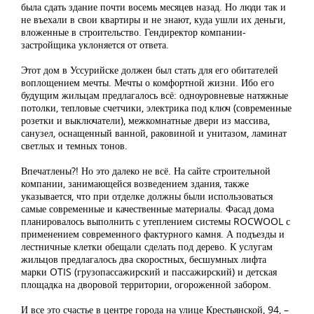
была сдать здание почти восемь месяцев назад. Но люди так и
не въехали в свои квартиры и не знают, куда ушли их деньги,
вложенные в строительство. Гендиректор компании-
застройщика уклоняется от ответа.
Этот дом в Уссурийске должен был стать для его обитателей
воплощением мечты. Мечты о комфортной жизни. Ибо его
будущим жильцам предлагалось всё: одноуровневые натяжные
потолки, тепловые счетчики, электрика под ключ (современные
розетки и выключатели), межкомнатные двери из массива,
санузел, оснащенный ванной, раковиной и унитазом, ламинат
светлых и темных тонов.
Впечатлены?! Но это далеко не всё. На сайте строительной
компании, занимающейся возведением здания, также
указывается, что при отделке должны были использоваться
самые современные и качественные материалы. Фасад дома
планировалось выполнить с утеплением системы ROCWOOL с
применением современного фактурного камня. А подъезды и
лестничные клетки обещали сделать под дерево. К услугам
жильцов предлагалось два скоростных, бесшумных лифта
марки OTIS (грузопассажирский и пассажирский) и детская
площадка на дворовой территории, огороженной забором.
И все это счастье в центре города на улице Крестьянской, 94, –