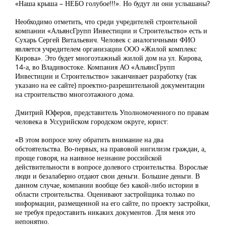
«Наша крыша – НЕБО голубое!!!». Но будут ли они услышаны?
Необходимо отметить, что среди учредителей строительной
компании «АльянсГрупп Инвестиции и Строительство» есть и
Сухарь Сергей Витальевич. Человек с аналогичными ФИО
является учредителем организации ООО «Жилой комплекс
Кирова». Это будет многоэтажный жилой дом на ул. Кирова,
14-а, во Владивостоке. Компания АО «АльянсГрупп
Инвестиции и Строительство» заканчивает разработку (так
указано на ее сайте) проектно-разрешительной документации
на строительство многоэтажного дома.
Дмитрий Юферов, представитель Уполномоченного по правам
человека в Уссурийском городском округе, юрист:
«В этом вопросе хочу обратить внимание на два
обстоятельства. Во-первых, на правовой нигилизм граждан, а,
проще говоря, на наивное незнание российской
действительности в вопросе долевого строительства. Взрослые
люди и безалаберно отдают свои деньги. Большие деньги. В
данном случае, компании вообще без какой-либо истории в
области строительства. Оценивают застройщика только по
информации, размещенной на его сайте, по проекту застройки,
не требуя предоставить никаких документов. Для меня это
непонятно.