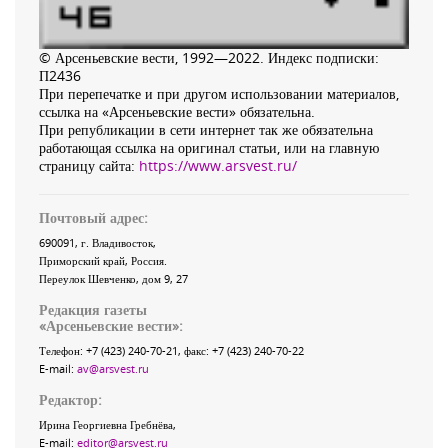
© Арсеньевские вести, 1992—2022. Индекс подписки:
П2436
При перепечатке и при другом использовании материалов,
ссылка на «Арсеньевские вести» обязательна.
При републикации в сети интернет так же обязательна
работающая ссылка на оригинал статьи, или на главную
страницу сайта:
https://www.arsvest.ru/
Почтовый адрес:
690091
, г.
Владивосток
,
Приморский край
,
Россия
.
Переулок Шевченко
, дом 9, 27
Редакция газеты
«
Арсеньевские вести
»:
Телефон:
+7 (423) 240-70-21
, факс:
+7 (423) 240-70-22
E-mail:
av@arsvest.ru
Редактор:
Ирина Георгиевна Гребнёва,
E-mail:
editor@arsvest.ru