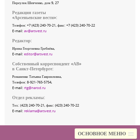
Переулок Шевченко
, дом 9, 27
Редакция газеты
«
Арсеньевские вести
»:
Телефон:
+7 (423) 240-70-21
, факс:
+7 (423) 240-70-22
E-mail:
av@arsvest.ru
Редактор:
Ирина Георгиевна Гребнёва,
E-mail:
editor@arsvest.ru
Собственный корреспондент «АВ»
в Санкт-Петербурге:
Романенко Татьяна Гаврииловна,
Телефон: 8-921-765-5754,
E-mail:
rtg@narod.ru
Отдел рекламы:
Тел.: (423) 240-70-21, факс: (423) 240-70-22
E-mail:
reklama@arsvest.ru
ОСНОВНОЕ МЕНЮ