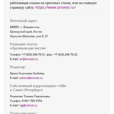
работающая ссылка на оригинал статьи, или на главную
страницу сайта:
https://www.arsvest.ru/
Почтовый адрес:
690091
, г.
Владивосток
,
Приморский край
,
Россия
.
Переулок Шевченко
, дом 9, 27
Редакция газеты
«
Арсеньевские вести
»:
Телефон:
+7 (423) 240-70-21
, факс:
+7 (423) 240-70-22
E-mail:
av@arsvest.ru
Редактор:
Ирина Георгиевна Гребнёва,
E-mail:
editor@arsvest.ru
Собственный корреспондент «АВ»
в Санкт-Петербурге:
Романенко Татьяна Гаврииловна,
Телефон: 8-921-765-5754,
E-mail:
rtg@narod.ru
Отдел рекламы: