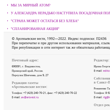
МЫ ЗА МИРНЫЙ АТОМ?
У АЛЕКСАНДРА НЕРАДЬКО НАСТУПИЛА ПОСАДОЧНАЯ ПО
"СТРАНА МОЖЕТ ОСТАТЬСЯ БЕЗ ХЛЕБА"
"СПЛАНИРОВАННАЯ АКЦИЯ"
© Арсеньевские вести, 1992—2022. Индекс подписки: П2436
При перепечатке и при другом использовании материалов, ссылка
При републикации в сети интернет так же обязательна работающа
Почтовый адрес:
Редактор:
690091
, г.
Владивосток
,
Ирина Георги
Приморский край
,
Россия
.
E-mail:
edito
Переулок Шевченко
, дом 9, 27
Собственн
в Санкт-П
Редакция газеты
«
Арсеньевские вести
»:
Романенко Та
Телефон:
+7 (423) 240-70-21
, факс:
+7 (423) 240-70-22
Телефон: 8-9
E-mail:
av@arsvest.ru
E-mail:
rtg@
Отдел ре