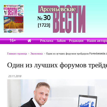
30
№
[1723]
16+
Реклама
ЗаКон
Редакция
Наши автор
Главная страница
Экономика
Один из лучших форумов трейдеров Forexbeseda.co
Один из лучших форумов трейде
23.11.2018