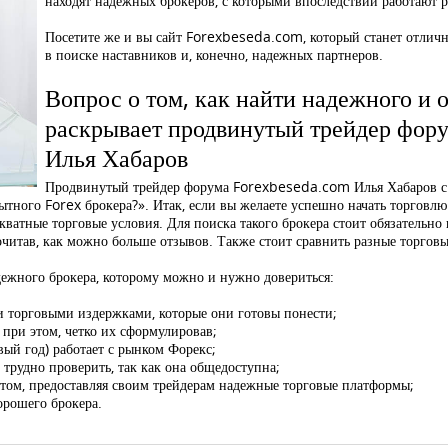
находят надежных брокеров, с которыми впоследствии работают р
Посетите же и вы сайт Forexbeseda.com, который станет отлич
в поиске наставников и, конечно, надежных партнеров.
Вопрос о том, как найти надежного и 
раскрывает продвинутый трейдер фо
Илья Хабаров
Продвинутый трейдер форума Forexbeseda.com Илья Хабаров с
тного Forex брокера?». Итак, если вы желаете успешно начать торговлю
екватные торговые условия. Для поиска такого брокера стоит обязательн
читав, как можно больше отзывов. Также стоит сравнить разные торговы
ежного брокера, которому можно и нужно довериться:
ми торговыми издержками, которые они готовы понести;
 при этом, четко их сформулировав;
вый год) работает с рынком Форекс;
рудно проверить, так как она общедоступна;
этом, предоставляя своим трейдерам надежные торговые платформы;
орошего брокера.