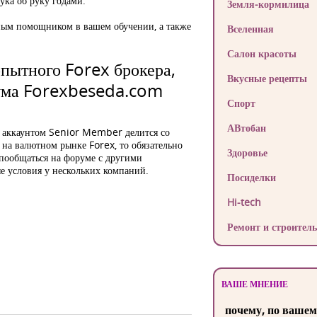
ука об руку годами.
Земля-кормилица
ным помощником в вашем обучении, а также
Вселенная
Салон красоты
опытного Forex брокера,
Вкусные рецепты
рума Forexbeseda.com
Спорт
АВтобан
 аккаунтом Senior Member делится со
 на валютном рынке Forex, то обязательно
Здоровье
о пообщаться на форуме с другими
е условия у нескольких компаний.
Посиделки
Hi-tech
Ремонт и строитель
ВАШЕ МНЕНИЕ
почему, по вашем