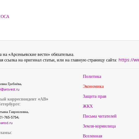
ЛОСА
 на «Арсеньевские вести» обязательна.
я ссылка на оригинал статьи, или на главную страницу сайта:
https://w
Политика
евна Гребнёва,
Экономика
r@arsvest.ru
Защита прав
ый корреспондент «АВ»
етербурге:
ЖКХ
тьяна Гаврииловна,
Письма читателей
21-765-5754,
narod.ru
Земля-кормилица
кламы:
Вселенная