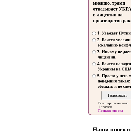
мнению, трамп
отказывает УКР
в лицензии на
производство рак
1. Уважает Путин
2. Боится увелич
эскалацию конфл
3. Никому не дает
лицензии.
4. Боится нападе
Украины на СШ
5. Просто у него 
поведения такая:
обещать и не сдел
Всего проголосовало
1 человек
Прошлые опросы
Наши проект