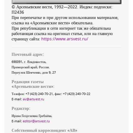
© Арсеньевские вести, 1992—2022. Индекс подписки:
П2436
При перепечатке и при другом использовании материалов,
ссылка на «Арсеньевские вести» обязательна.
При републикации в сети интернет так же обязательна
работающая ссылка на оригинал статьи, или на главную
страницу сайта:
https://www.arsvest.ru/
Почтовый адрес:
690091
, г.
Владивосток
,
Приморский край
,
Россия
.
Переулок Шевченко
, дом 9, 27
Редакция газеты
«
Арсеньевские вести
»:
Телефон:
+7 (423) 240-70-21
, факс:
+7 (423) 240-70-22
E-mail:
av@arsvest.ru
Редактор:
Ирина Георгиевна Гребнёва,
E-mail:
editor@arsvest.ru
Собственный корреспондент «АВ»