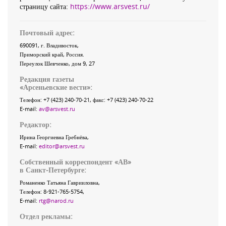
страницу сайта:
https://www.arsvest.ru/
Почтовый адрес:
690091
, г.
Владивосток
,
Приморский край
,
Россия
.
Переулок Шевченко
, дом 9, 27
Редакция газеты
«
Арсеньевские вести
»:
Телефон:
+7 (423) 240-70-21
, факс:
+7 (423) 240-70-22
E-mail:
av@arsvest.ru
Редактор:
Ирина Георгиевна Гребнёва,
E-mail:
editor@arsvest.ru
Собственный корреспондент «АВ»
в Санкт-Петербурге:
Романенко Татьяна Гаврииловна,
Телефон: 8-921-765-5754,
E-mail:
rtg@narod.ru
Отдел рекламы: