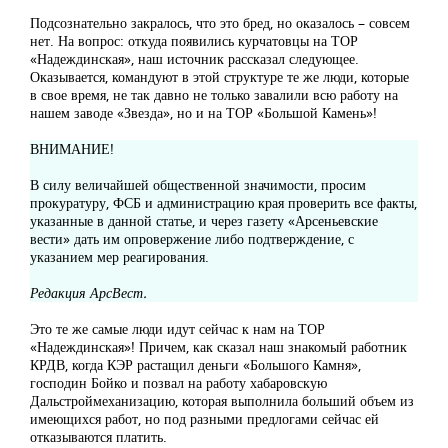
Подсознательно закралось, что это бред, но оказалось – совсем
нет. На вопрос: откуда появились курчатовцы на ТОР
«Надеждинская», наш источник рассказал следующее.
Оказывается, командуют в этой структуре те же люди, которые
в свое время, не так давно не только завалили всю работу на
нашем заводе «Звезда», но и на ТОР «Большой Камень»!
ВНИМАНИЕ!
В силу величайшей общественной значимости, просим
прокуратуру, ФСБ и администрацию края проверить все факты,
указанные в данной статье, и через газету «Арсеньевские
вести» дать им опровержение либо подтверждение, с
указанием мер реагирования.
Редакция АрсВест.
Это те же самые люди идут сейчас к нам на ТОР
«Надеждинская»! Причем, как сказал наш знакомый работник
КРДВ, когда КЭР растащил деньги «Большого Камня»,
господин Бойко и позвал на работу хабаровскую
Дальстроймеханизацию, которая выполнила больший объем из
имеющихся работ, но под разными предлогами сейчас ей
отказываются платить.