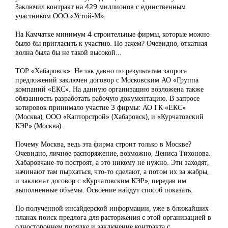
Заключил контракт на 429 миллионов с единственным
участником ООО «Устой-М».
На Камчатке минимум 4 строительные фирмы, которые можно
было бы пригласить к участию. Но зачем? Очевидно, откатная
волна была бы не такой высокой...
ТОР «Хабаровск». Не так давно по результатам запроса
предложений заключен договор с Московским АО «Группа
компаний «ЕКС». На данную организацию возложена также
обязанность разработать рабочую документацию. В запросе
котировок принимало участие 3 фирмы: АО ГК «ЕКС»
(Москва), ООО «Капторстрой» (Хабаровск), и «Курчатовский
КЭР» (Москва).
Почему Москва, ведь эта фирма строит только в Москве?
Очевидно, личное распоряжение, возможно, Дениса Тихонова.
Хабаровчане-то построят, а это никому не нужно. Эти заходят,
начинают там пырхаться, что-то сделают, а потом их за жабры,
и заключат договор с «Курчатовским КЭР», передав им
выполненные объемы. Освоение найдут способ показать.
По полученной инсайдерской информации, уже в ближайших
планах поиск предлога для расторжения с этой организацией в
одностороннем порядке и заключение контракта с