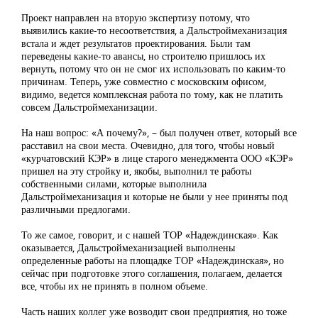
Проект направлен на вторую экспертизу потому, что
выявились какие-то несоответствия, а Дальстроймеханизация
встала и ждет результатов проектирования. Были там
переведены какие-то авансы, но строителю пришлось их
вернуть, потому что он не смог их использовать по каким-то
причинам. Теперь, уже совместно с московским офисом,
видимо, ведется комплексная работа по тому, как не платить
совсем Дальстроймеханизации.
На наш вопрос: «А почему?», – был получен ответ, который все
расставил на свои места. Очевидно, для того, чтобы новый
«курчатовский КЭР» в лице старого менеджмента ООО «КЭР»
пришел на эту стройку и, якобы, выполнил те работы
собственными силами, которые выполнила
Дальстроймеханизация и которые не были у нее приняты под
различными предлогами.
То же самое, говорит, и с нашей ТОР «Надеждинская». Как
оказывается, Дальстроймеханизацией выполнены
определенные работы на площадке ТОР «Надеждинская», но
сейчас при подготовке этого соглашения, полагаем, делается
все, чтобы их не принять в полном объеме.
Часть наших коллег уже возводит свои предприятия, но тоже