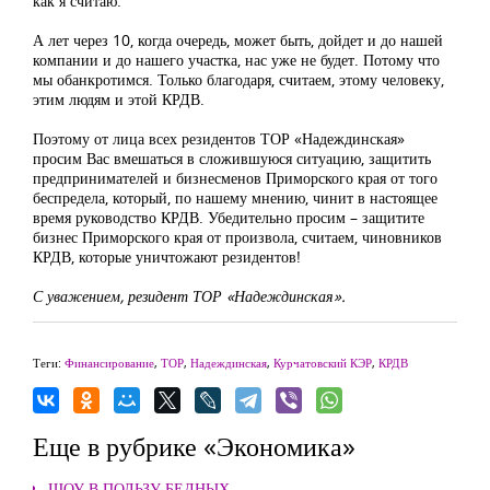
как я считаю.
А лет через 10, когда очередь, может быть, дойдет и до нашей
компании и до нашего участка, нас уже не будет. Потому что
мы обанкротимся. Только благодаря, считаем, этому человеку,
этим людям и этой КРДВ.
Поэтому от лица всех резидентов ТОР «Надеждинская»
просим Вас вмешаться в сложившуюся ситуацию, защитить
предпринимателей и бизнесменов Приморского края от того
беспредела, который, по нашему мнению, чинит в настоящее
время руководство КРДВ. Убедительно просим – защитите
бизнес Приморского края от произвола, считаем, чиновников
КРДВ, которые уничтожают резидентов!
С уважением, резидент ТОР «Надеждинская».
Теги:
Финансирование
,
ТОР
,
Надеждинская
,
Курчатовский КЭР
,
КРДВ
Еще в рубрике «Экономика»
ШОУ В ПОЛЬЗУ БЕДНЫХ