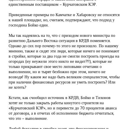
единственным поставщиком – Курчатовским КЭР.
Приведенные примеры по Камчатке и Хабаровску не относятся
к нашей площадке, но, считаем, подтверждают, что подход у
господина Бойко един.
Мы так надеялись на то, что с приходом нового министра по
развитию Дальнего Востока ситуация в КРДВ поменяется.
Однако до сих пор почему-то этого не произошло. По нашему
мнению, также и сидят эти люди, которые ничего не понимают
в стройке, которые за два года не смогли построить проезды на
огородах (ну неужели этого никто не видит?!!), которые не
только прикрывают свое место липовыми отчетами о
выполнении, но и тырят безбожно при этом, ничего не
возводя! Ну каким же надо быть великим специалистом, чтобы
при наличии финансовых ресурсов не уметь построить? Или
не хотеть?
Кстати, как счообщил источник в КРДВ, Бойко и Тихонов
хотят не только закрыть работы кинутого строителя на
«Курчатовский КЭР», но и перевести до 70 процентов аванса
от договора, а в отчетах об исполнении бюджета отчитаться,
что это – выполнение.
Любой бухгалтер в стройке знает, что финансирование и