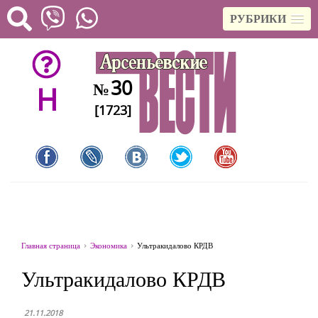
РУБРИКИ
30
№
H
[1723]
Главная страница
Экономика
Ультракидалово КРДВ
Ультракидалово КРДВ
21.11.2018