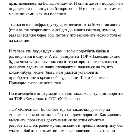
практиковалось на Большом Камне. И опять же эти порядочные
подрядчики налипнут на банкротство. И их активы отожмутся
мошенниками, как мы полагаем.
Только вся та инфраструктура, возведенная за 50% стоимости
(если чисто теоретически дойдет до такого счастья), думаем,
развалится уже через год, потому что экономить можно только
на качестве.
И теперь эти люди идут к нам, чтобы подрубить бабла и
раствориться в омуте. А мы, резиденты ТОР «Надеждинская»,
будем читать красивые законы о территориях опережающего
развития, ездить на нашу площадку и надеяться на то, что
когда-нибудь, может быть, нам удастся установить
приобретенное в кредит оборудование. Так и бизнеса в
Приморье скоро не останется.
По имеющейся информации, точно такая же ситуация творится
на ТОР «Камчатка» и ТОР «Хабаровск».
ТОР «Камчатка». Бойко без торгов заключил договор на
строительно-монтажные работы по двум дорогам. Как удалось
выяснить, проектная документация по этим объектам
разрабатывалась ранее муниципалами и прошла экспертизу без
участия Бойко, поэтому, видимо, все завершилось успешно.