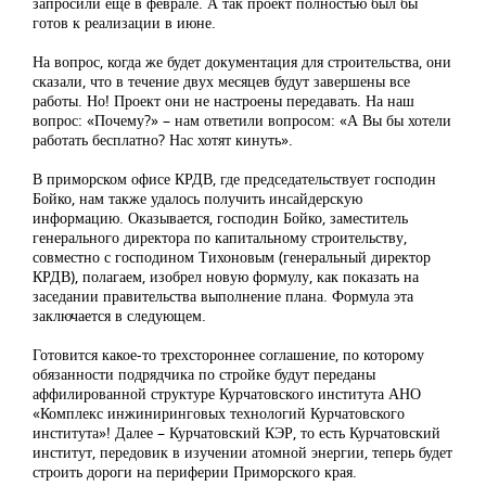
запросили еще в феврале. А так проект полностью был бы
готов к реализации в июне.
На вопрос, когда же будет документация для строительства, они
сказали, что в течение двух месяцев будут завершены все
работы. Но! Проект они не настроены передавать. На наш
вопрос: «Почему?» – нам ответили вопросом: «А Вы бы хотели
работать бесплатно? Нас хотят кинуть».
В приморском офисе КРДВ, где председательствует господин
Бойко, нам также удалось получить инсайдерскую
информацию. Оказывается, господин Бойко, заместитель
генерального директора по капитальному строительству,
совместно с господином Тихоновым (генеральный директор
КРДВ), полагаем, изобрел новую формулу, как показать на
заседании правительства выполнение плана. Формула эта
заключается в следующем.
Готовится какое-то трехстороннее соглашение, по которому
обязанности подрядчика по стройке будут переданы
аффилированной структуре Курчатовского института АНО
«Комплекс инжиниринговых технологий Курчатовского
института»! Далее – Курчатовский КЭР, то есть Курчатовский
институт, передовик в изучении атомной энергии, теперь будет
строить дороги на периферии Приморского края.