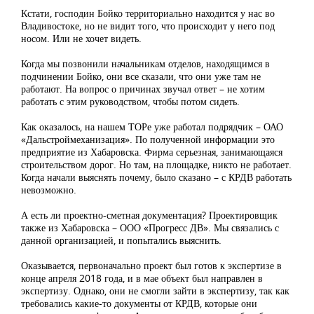
Кстати, господин Бойко территориально находится у нас во
Владивостоке, но не видит того, что происходит у него под
носом. Или не хочет видеть.
Когда мы позвонили начальникам отделов, находящимся в
подчинении Бойко, они все сказали, что они уже там не
работают. На вопрос о причинах звучал ответ – не хотим
работать с этим руководством, чтобы потом сидеть.
Как оказалось, на нашем ТОРе уже работал подрядчик – ОАО
«Дальстроймеханизация». По полученной информации это
предприятие из Хабаровска. Фирма серьезная, занимающаяся
строительством дорог. Но там, на площадке, никто не работает.
Когда начали выяснять почему, было сказано – с КРДВ работать
невозможно.
А есть ли проектно-сметная документация? Проектировщик
также из Хабаровска – ООО «Прогресс ДВ». Мы связались с
данной организацией, и попытались выяснить.
Оказывается, первоначально проект был готов к экспертизе в
конце апреля 2018 года, и в мае объект был направлен в
экспертизу. Однако, они не смогли зайти в экспертизу, так как
требовались какие-то документы от КРДВ, которые они