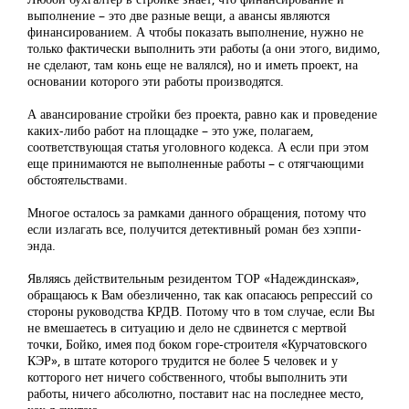
выполнение – это две разные вещи, а авансы являются
финансированием. А чтобы показать выполнение, нужно не
только фактически выполнить эти работы (а они этого, видимо,
не сделают, там конь еще не валялся), но и иметь проект, на
основании которого эти работы производятся.
А авансирование стройки без проекта, равно как и проведение
каких-либо работ на площадке – это уже, полагаем,
соответствующая статья уголовного кодекса. А если при этом
еще принимаются не выполненные работы – с отягчающими
обстоятельствами.
Многое осталось за рамками данного обращения, потому что
если излагать все, получится детективный роман без хэппи-
энда.
Являясь действительным резидентом ТОР «Надеждинская»,
обращаюсь к Вам обезличенно, так как опасаюсь репрессий со
стороны руководства КРДВ. Потому что в том случае, если Вы
не вмешаетесь в ситуацию и дело не сдвинется с мертвой
точки, Бойко, имея под боком горе-строителя «Курчатовского
КЭР», в штате которого трудится не более 5 человек и у
котторого нет ничего собственного, чтобы выполнить эти
работы, ничего абсолютно, поставит нас на последнее место,