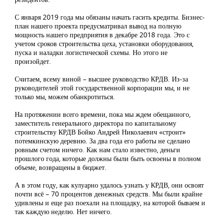
С января 2019 года мы обязаны начать гасить кредиты. Бизнес-
план нашего проекта предусматривал вывод на полную
мощность нашего предприятия в декабре 2018 года. Это с
учетом сроков строительства цеха, установки оборудования,
пуска и наладки логистической схемы. Но этого не
произойдет.
Считаем, всему виной – высшее руководство КРДВ. Из-за
руководителей этой государственной корпорации мы, и не
только мы, можем обанкротиться.
На протяжении всего времени, пока мы ждем обещанного,
заместитель генерального директора по капитальному
строительству КРДВ Бойко Андрей Николаевич «строит»
потемкинскую деревню. За два года его работы не сделано
ровным счетом ничего. Как нам стало известно, деньги
прошлого года, которые должны были быть освоены в полном
объеме, возвращены в бюджет.
А в этом году, как кулуарно удалось узнать у КРДВ, они освоят
почти всё – 70 процентов денежных средств. Мы были крайне
удивлены и еще раз поехали на площадку, на которой бываем и
так каждую неделю. Нет ничего.