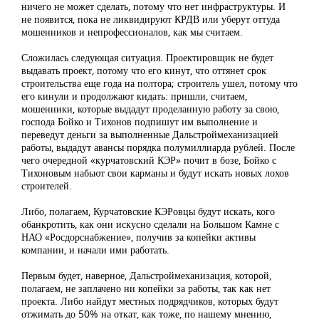
ничего не может сделать, потому что нет инфраструктуры. И
не появится, пока не ликвидируют КРДВ или уберут оттуда
мошенников и непрофессионалов, как мы считаем.
Сложилась следующая ситуация. Проектировщик не будет
выдавать проект, потому что его кинут, что оттянет срок
строительства еще года на полтора; строитель ушел, потому что
его кинули и продолжают кидать: пришли, считаем,
мошенники, которые выдадут проделанную работу за свою,
господа Бойко и Тихонов подпишут им выполнение и
переведут деньги за выполненные Дальстроймеханизацией
работы, выдадут авансы порядка полумиллиарда рублей. После
чего очередной «курчатовский КЭР» почит в бозе, Бойко с
Тихоновым набьют свои карманы и будут искать новых лохов
строителей.
Либо, полагаем, Курчатовские КЭРовцы будут искать, кого
обанкротить, как они искусно сделали на Большом Камне с
НАО «Росдорснабжение», получив за копейки активы
компании, и начали ими работать.
Первым будет, наверное, Дальстроймеханизация, которой,
полагаем, не заплачено ни копейки за работы, так как нет
проекта. Либо найдут местных подрядчиков, которых будут
отжимать до 50% на откат, как тоже, по нашему мнению,