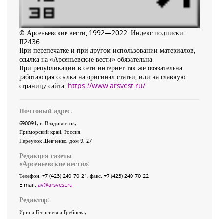
© Арсеньевские вести, 1992—2022. Индекс подписки:
П2436
При перепечатке и при другом использовании материалов,
ссылка на «Арсеньевские вести» обязательна.
При републикации в сети интернет так же обязательна
работающая ссылка на оригинал статьи, или на главную
страницу сайта:
https://www.arsvest.ru/
Почтовый адрес:
690091
, г.
Владивосток
,
Приморский край
,
Россия
.
Переулок Шевченко
, дом 9, 27
Редакция газеты
«
Арсеньевские вести
»:
Телефон:
+7 (423) 240-70-21
, факс:
+7 (423) 240-70-22
E-mail:
av@arsvest.ru
Редактор:
Ирина Георгиевна Гребнёва,