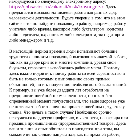
находящуюся по следующему электронному адресу:
https://jobsavior.ru/vakansii/msk/krasnogorsk
. Здесь
предлагается высокооплачиваемая работа для разных сфер
человеческой деятельности. Будьте уверены в том, что на этом
сайте вы точно найдете подходящую работу, например, работу
учителем либо врачом, кассиром либо бухгалтером, юристом
либо водителем, охранником либо электриком, экспедитором
либо менеджером и т.д.
В настоящий период времени люди испытывают большие
трудности с поиском подходящей высокооплачиваемой работы,
так как на дворе кризис и многие компании, урезая свои
бюджеты, стараются высвобождать рабочие места. Поэтому
здесь важно подойти к поиску работы со всей серьезностью и
быть не только готовым к выполнению своих прямых
обязанностей, но и к получению необходимого багажа знаний.
К примеру, вы уже более двадцати лет отработали на
предприятии швейной промышленности, но в какой-то
определенный момент почувствовали, что ваше здоровье уже
не позволяет работать ночи на пролет в швейном цеху, стоя у
станка. Что делать в таком случае? Необходимо срочно
переучиться на другую профессию, в частности, на кассира или
продавца промышленных (продовольственных) товаров. Здесь
ваши знания и опыт обязательно пригодятся, при этом, вы
сможете не так сильно напрягаться, как на прежней работе,