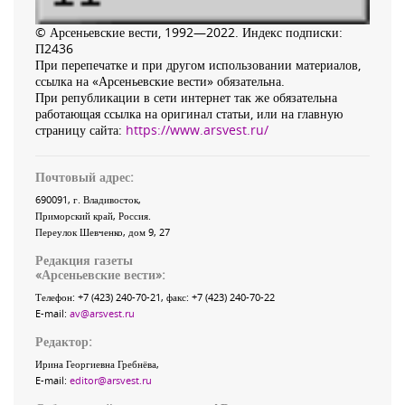
© Арсеньевские вести, 1992—2022. Индекс подписки:
П2436
При перепечатке и при другом использовании материалов,
ссылка на «Арсеньевские вести» обязательна.
При републикации в сети интернет так же обязательна
работающая ссылка на оригинал статьи, или на главную
страницу сайта:
https://www.arsvest.ru/
Почтовый адрес:
690091
, г.
Владивосток
,
Приморский край
,
Россия
.
Переулок Шевченко
, дом 9, 27
Редакция газеты
«
Арсеньевские вести
»:
Телефон:
+7 (423) 240-70-21
, факс:
+7 (423) 240-70-22
E-mail:
av@arsvest.ru
Редактор:
Ирина Георгиевна Гребнёва,
E-mail:
editor@arsvest.ru