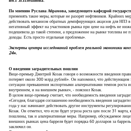
им.Г.В.Плехпнова.
По мнению Руслана Абрамова, заведующего кафедрой государс
применять такие меры, которые не разорят нефтяников. Крайних мер,
действовать механизм обратных демпфирующих акцизов для НПЗ в р
негативный эффект на участников рынка при цене на нефть не ниже
подешевела до такой степени, а предложение на рынке топлива не п
доходы. Есть просто отдельные проблемы».
Эксперты центра исследований проблем реальной экономики ко
24».
О введении заградительных пошлин
Вице-премьер Дмитрий Козак говоря о возможности введения прави
потеряет около 300 млрд рублей». Он напомнил, что действующим з
ситуации превышения экспортными альтернативами темпов роста ин
внутреннем, и на внешнем рынке», - пояснил Козак.
В целом вице-премьер считает, что необходимость введения загради
«Сегодня, благодаря соглашению необходимость введения заградител
года у нас начинают действовать другие инструменты регулирован
Козак. Он отметил, что если будет угроза роста цен после 31 марта
пошлины, так и альтернативные меры. Например, обсуждаемое лицен
внешних рынках цена барреля будет порядка 60 долларов за баррел
заключил он.