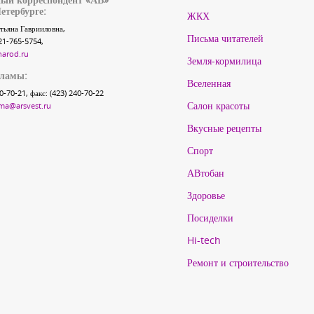
етербурге:
ЖКХ
тьяна Гаврииловна,
Письма читателей
21-765-5754,
narod.ru
Земля-кормилица
кламы:
Вселенная
40-70-21, факс: (423) 240-70-22
Салон красоты
ma@arsvest.ru
Вкусные рецепты
Спорт
АВтобан
Здоровье
Посиделки
Hi-tech
Ремонт и строительство