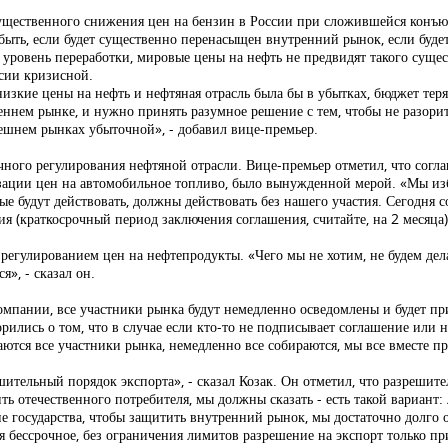
существенного снижения цен на бензин в России при сложившейся конъюн
ыть, если будет существенно перенасыщен внутренний рынок, если будет
уровень переработки, мировые цены на нефть не предвидят такого сущес
ссии кризисной.
изкие цены на нефть и нефтяная отрасль была бы в убытках, бюджет терял
еннем рынке, и нужно принять разумное решение с тем, чтобы не разорить
ешнем рынках убыточной», - добавил вице-премьер.
учного регулирования нефтяной отрасли. Вице-премьер отметил, что согл
зации цен на автомобильное топливо, было вынужденной мерой. «Мы изб
ые будут действовать, должны действовать без нашего участия. Сегодня 
я (краткосрочный период заключения соглашения, считайте, на 2 месяца) 
регулированием цен на нефтепродукты. «Чего мы не хотим, не будем дела
», - сказал он.
омпании, все участники рынка будут немедленно осведомлены и будет п
рились о том, что в случае если кто-то не подписывает соглашение или 
тся все участники рынка, немедленно все собираются, мы все вместе пр
ешительный порядок экспорта», - сказал Козак. Он отметил, что разрешит
 отечественного потребителя, мы должны сказать - есть такой вариант:
е государства, чтобы защитить внутренний рынок, мы достаточно долго 
ся бессрочное, без ограничения лимитов разрешение на экспорт только п