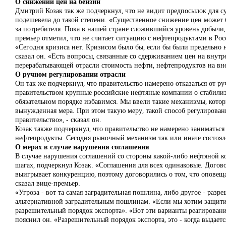
О снижении цен на бензин
Дмитрий Козак так же подчеркнул, что не видит предпосылок для 
подешевела до такой степени. «Существенное снижение цен может б
за потребителя. Пока в нашей стране сложившийся уровень добычи, 
премьер отметил, что не считает ситуацию с нефтепродуктами в Ро
«Сегодня кризиса нет. Кризисом было бы, если бы были предельно н
сказал он. «Есть вопросы, связанные со сдерживанием цен на внутр
перерабатывающей отрасли стоимость нефти, нефтепродуктов на вн
О ручном регулировании отрасли
Он так же подчеркнул, что правительство намерено отказаться от р
правительством крупные российские нефтяные компании о стабили
обязательном порядке избавимся. Мы ввели такие механизмы, котор
вынужденная мера. При этом такую меру, такой способ регулировани
правительство», - сказал он.
Козак также подчеркнул, что правительство не намерено заниматься 
нефтепродукты. Сегодня рыночный механизм так или иначе состоялся
О мерах в случае нарушения соглашения
В случае нарушения соглашений со стороны какой-либо нефтяной к
шагах, подчеркнул Козак. «Соглашения для всех одинаковые. Догово
выигрывает конкуренцию, поэтому договорились о том, что оповещаю
сказал вице-премьер.
«Угроза - вот та самая заградительная пошлина, либо другое - разр
альтернативной заградительным пошлинам. «Если мы хотим защитить
разрешительный порядок экспорта». «Вот эти варианты реагировани
пояснил он. «Разрешительный порядок экспорта, это - когда выдает