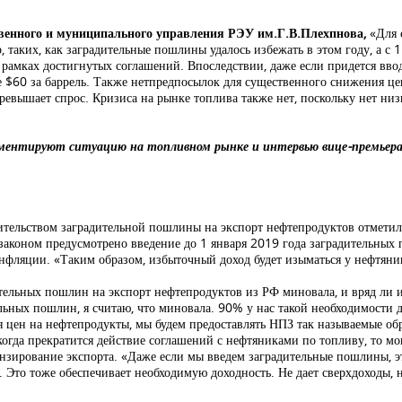
твенного и муниципального управления РЭУ им.Г.В.Плехпнова,
«Для 
 таких, как заградительные пошлины удалось избежать в этом году, а с 1
амках достигнутых соглашений. Впоследствии, даже если придется вво
 $60 за баррель. Также нетпредпосылок для существенного снижения цен
ревышает спрос. Кризиса на рынке топлива также нет, поскольку нет низ
мментируют ситуацию на топливном рынке и интервью вице-премьера
тельством заградительной пошлины на экспорт нефтепродуктов отметил,
аконом предусмотрено введение до 1 января 2019 года заградительных 
фляции. «Таким образом, избыточный доход будет изыматься у нефтянико
тельных пошлин на экспорт нефтепродуктов из РФ миновала, и вряд ли и
ьных пошлин, я считаю, что миновала. 90% у нас такой необходимости до 
ия цен на нефтепродукты, мы будем предоставлять НПЗ так называемые 
, когда прекратится действие соглашений с нефтяниками по топливу, то м
зирование экспорта. «Даже если мы введем заградительные пошлины, эт
ь. Это тоже обеспечивает необходимую доходность. Не дает сверхдоходы,