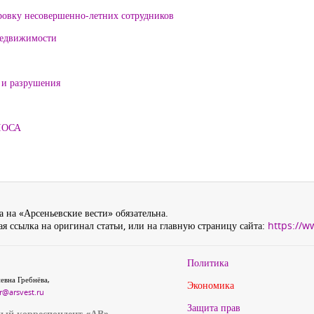
ровку несовершенно-летних сотрудников
 недвижимости
 и разрушения
ЛОСА
 на «Арсеньевские вести» обязательна.
я ссылка на оригинал статьи, или на главную страницу сайта:
https://w
Политика
евна Гребнёва,
Экономика
r@arsvest.ru
Защита прав
ый корреспондент «АВ»