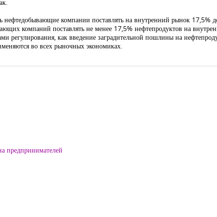
ак.
зать нефтедобывающие компании поставлять на внутренний рынок 17,5% д
вающих компаний поставлять не менее 17,5% нефтепродуктов на внутренн
ами регулирования, как введение заградительной пошлины на нефтепроду
именяются во всех рыночных экономиках.
на предпринимателей