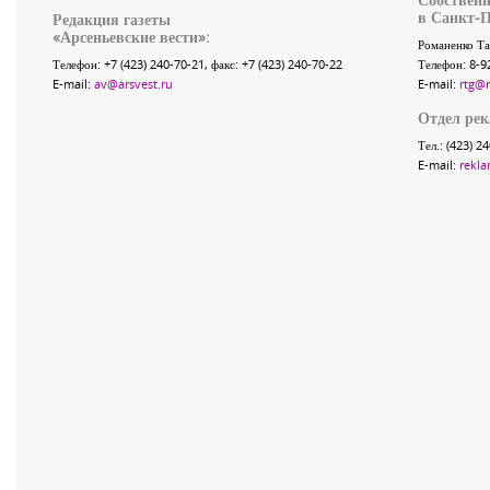
в Санкт-П
Редакция газеты
«
Арсеньевские вести
»:
Романенко Та
Телефон:
+7 (423) 240-70-21
, факс:
+7 (423) 240-70-22
Телефон: 8-9
E-mail:
av@arsvest.ru
E-mail:
rtg@
Отдел ре
Тел.: (423) 2
E-mail:
rekla