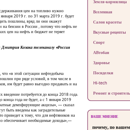
Земля-кормилица
сдерживания цен на топливо нужно
Вселенная
 января 2019 г. по 31 марта 2019 г. будет
дить пошлины, вряд ли они окажут
Салон красоты
 на бензин в России , потому что нефть не
ких цен на нефть и бюджет не теряет
Вкусные рецепты
Спорт
 Дмитрия Козака телеканалу «Россия
АВтобан
Здоровье
Посиделки
 что «в этой ситуации нефтедобыча
пошлин при ряде условий, в том числе в
Hi-tech
в, им будет равно выгодно продавать и на
Ремонт и строитель
х введение потребуется до конца 2018 года.
конца года не будет, а с 1 января 2019
обратные демпфирующие акцизы», — сказал
огут быть введены как заградительные
о приведет к тому, что для нефтяников на
ВАШЕ МНЕНИЕ
 но обеспечивает необходимые доходы»,—
почему, по вашем