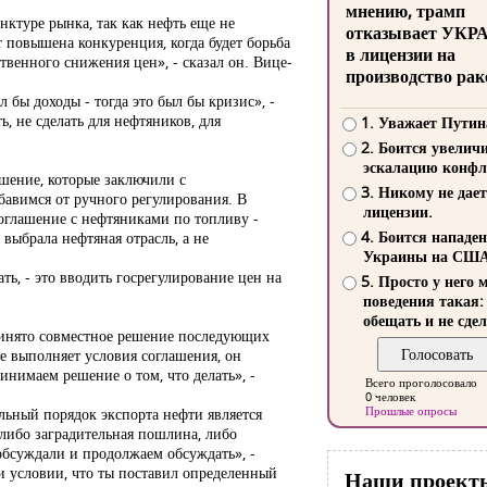
мнению, трамп
ктуре рынка, так как нефть еще не
отказывает УКР
 повышена конкуренция, когда будет борьба
в лицензии на
твенного снижения цен», - сказал он. Вице-
производство рак
 бы доходы - тогда это был бы кризис», -
, не сделать для нефтяников, для
1. Уважает Путин
2. Боится увелич
эскалацию конфл
ашение, которые заключили с
3. Никому не дает
авимся от ручного регулирования. В
лицензии.
соглашение с нефтяниками по топливу -
4. Боится нападе
выбрала нефтяная отрасль, а не
Украины на СШ
ть, - это вводить госрегулирование цен на
5. Просто у него 
поведения такая:
обещать и не сдел
ринято совместное решение последующих
не выполняет условия соглашения, он
инимаем решение о том, что делать», -
Всего проголосовало
0 человек
Прошлые опросы
ельный порядок экспорта нефти является
 либо заградительная пошлина, либо
обсуждали и продолжаем обсуждать», -
ри условии, что ты поставил определенный
Наши проект