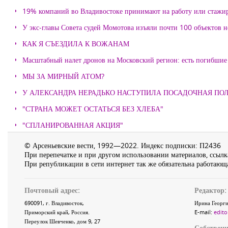
19% компаний во Владивостоке принимают на работу или стажи
У экс-главы Совета судей Момотова изъяли почти 100 объектов
КАК Я СЪЕЗДИЛА К ВОЖАНАМ
Масштабный налет дронов на Московский регион: есть погибшие
МЫ ЗА МИРНЫЙ АТОМ?
У АЛЕКСАНДРА НЕРАДЬКО НАСТУПИЛА ПОСАДОЧНАЯ ПО
"СТРАНА МОЖЕТ ОСТАТЬСЯ БЕЗ ХЛЕБА"
"СПЛАНИРОВАННАЯ АКЦИЯ"
© Арсеньевские вести, 1992—2022. Индекс подписки: П2436
При перепечатке и при другом использовании материалов, ссылка
При републикации в сети интернет так же обязательна работающа
Почтовый адрес:
Редактор:
690091
, г.
Владивосток
,
Ирина Георги
Приморский край
,
Россия
.
E-mail:
edito
Переулок Шевченко
, дом 9, 27
Собственн