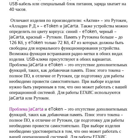
USB-кабель или специальный блок питания, заряда хватает на
40 часов.
Отличают изделия по производителю: «Актив» – это Рутокен,
«Алладин Р.Д.» – eToken и JaCarta. Также устройства можно
определить по цвету корпуса: синий – eToken, черный –
JaCarta, красный – Рутокен. Память у Рутокена больше – до
126 Кб, у eToken только 72 Кб, 47 из которых должны быть
свободны для нормального функционирования устройства.
Возможна функция встраивания радио-метки в обоих видах
изделия. USB-ключи присутствуют в обоих вариантах.
Проблема JaCarta и eToken – это отсутствие дополнительных
функций, таких, как добавочная память. Плюс этого токена –
полное ПО, в отличие от Рутокен, где подготовку для работы
необходимо провести самостоятельно. При выборе изделия
нужно быть уверенным в том, что оно может работать с вашей
операционной системой. Для работы ЕГАИС используются
JaCarta или Рутокен.
Проблема JaCarta
и eToken – это отсутствие дополнительных
функций, таких как добавочная память. Плюс этого токена –
полное ПО, в отличие от Рутокен, где подготовку для работы
необходимо провести самостоятельно. При выборе изделия
необходимо удостовериться в том, что оно может работать с
вашей операционной системой. Для работы ЕГАИС