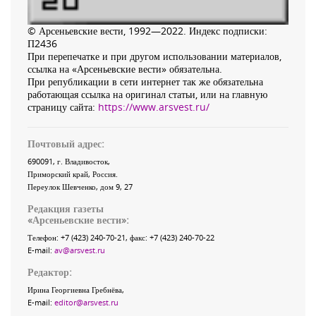
© Арсеньевские вести, 1992—2022. Индекс подписки:
П2436
При перепечатке и при другом использовании материалов,
ссылка на «Арсеньевские вести» обязательна.
При републикации в сети интернет так же обязательна
работающая ссылка на оригинал статьи, или на главную
страницу сайта:
https://www.arsvest.ru/
Почтовый адрес:
690091
, г.
Владивосток
,
Приморский край
,
Россия
.
Переулок Шевченко
, дом 9, 27
Редакция газеты
«
Арсеньевские вести
»:
Телефон:
+7 (423) 240-70-21
, факс:
+7 (423) 240-70-22
E-mail:
av@arsvest.ru
Редактор:
Ирина Георгиевна Гребнёва,
E-mail:
editor@arsvest.ru