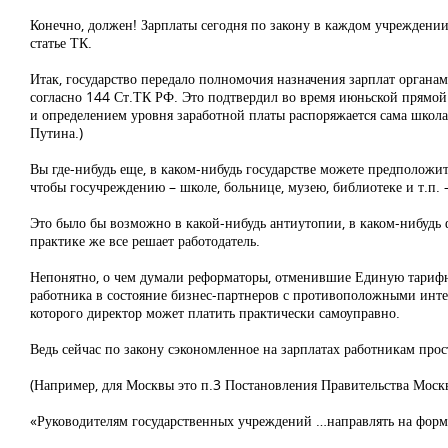
Конечно, должен! Зарплаты сегодня по закону в каждом учреждении н
статье ТК.
Итак, государство передало полномочия назначения зарплат органа
согласно 144 Ст.ТК РФ. Это подтвердил во время июньской прямой 
и определением уровня заработной платы распоряжается сама школа,
Путина.)
Вы где-нибудь еще, в каком-нибудь государстве можете предполож
чтобы госучреждению – школе, больнице, музею, библиотеке и т.п. –
Это было бы возможно в какой-нибудь антиутопии, в каком-нибудь ф
практике же все решает работодатель.
Непонятно, о чем думали реформаторы, отменившие Единую тарифну
работника в состояние бизнес-партнеров с противоположными инте
которого директор может платить практически самоуправно.
Ведь сейчас по закону сэкономленное на зарплатах работникам прос
(Например, для Москвы это п.3 Постановления Правительства Моск
«Руководителям государственных учреждений …направлять на форм