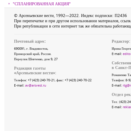
"СПЛАНИРОВАННАЯ АКЦИЯ"
© Арсеньевские вести, 1992—2022. Индекс подписки: П2436
При перепечатке и при другом использовании материалов, ссылка
При републикации в сети интернет так же обязательна работающа
Почтовый адрес:
Редактор:
690091
, г.
Владивосток
,
Ирина Георги
Приморский край
,
Россия
.
E-mail:
edito
Переулок Шевченко
, дом 9, 27
Собственн
в Санкт-П
Редакция газеты
«
Арсеньевские вести
»:
Романенко Та
Телефон:
+7 (423) 240-70-21
, факс:
+7 (423) 240-70-22
Телефон: 8-9
E-mail:
av@arsvest.ru
E-mail:
rtg@
Отдел ре
Тел.: (423) 2
E-mail:
rekla