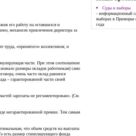
Суды и выборы
- информационный с
выборах в Приморье 
года
ожив его работу на оставшихся и
ушено, механизм привлечения директора за
е труда, «принятого» коллективом, и
стимулирующая части. При этом соотношение
назначало размеры окладов работникам) само
говора, очень часто оклад равнялся
лада – гарантированной части своей
частей зарплаты не регламентировано. (См.
виде негарантированной премии. Тем самым
птимальным, что объем средств на выплаты
То есть размер стимулирующего фонда