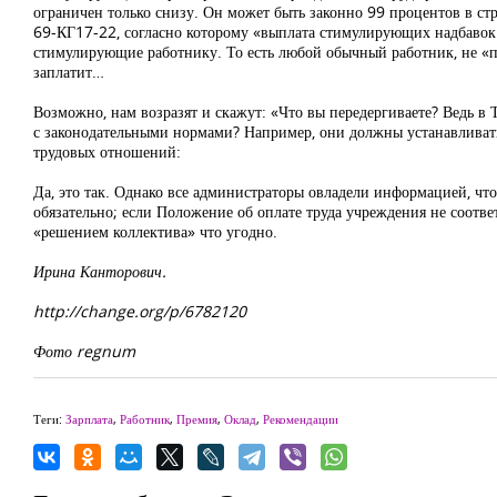
ограничен только снизу. Он может быть законно 99 процентов в стр
69-КГ17-22, согласно которому «выплата стимулирующих надбавок я
стимулирующие работнику. То есть любой обычный работник, не «п
заплатит…
Возможно, нам возразят и скажут: «Что вы передергиваете? Ведь в 
с законодательными нормами? Например, они должны устанавливать
трудовых отношений:
Да, это так. Однако все администраторы овладели информацией, чт
обязательно; если Положение об оплате труда учреждения не соотве
«решением коллектива» что угодно.
Ирина Канторович.
http://change.org/p/6782120
Фото regnum
Теги:
Зарплата
,
Работник
,
Премия
,
Оклад
,
Рекомендации