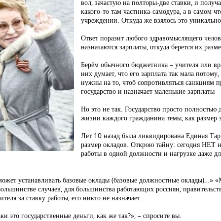
вол, зачастую на полторы-две ставки, и получ
какого-то там частника-самодура, а в самом ч
учреждении. Откуда же взялось это уникально
Ответ поразит любого здравомыслящего челове
назначаются зарплаты, откуда берется их разме
Берём обычного бюджетника – учителя или вр
них думает, что его зарплата так мала потому,
нужны на то, чтоб сопротивляться санкциям п
государство и назначает маленькие зарплаты –
Но это не так. Государство просто полностью
жизни каждого гражданина темы, как размер 
Лет 10 назад была ликвидирована Единая Тар
размер окладов. Открою тайну: сегодня НЕТ н
работы в одной должности и нагрузке даже дл
может устанавливать базовые оклады (базовые должностные оклады)…» «М
большинстве случаев, для большинства работающих россиян, правительство
теля за ставку работы, его никто не назначает.
ки это государственные деньги, как же так?», – спросите вы.