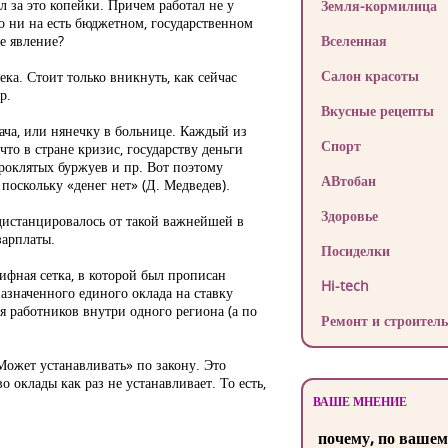
ал за это копейки. Причем работал не у
Земля-кормилица
то ни на есть бюджетном, государственном
е явление?
Вселенная
Салон красоты
ка. Стоит только вникнуть, как сейчас
р.
Вкусные рецепты
ача, или нянечку в больнице. Каждый из
Спорт
 что в стране кризис, государству деньги
роклятых буржуев и пр. Вот поэтому
АВтобан
 поскольку «денег нет» (Д. Медведев).
Здоровье
 дистанцировалось от такой важнейшей в
зарплаты.
Посиделки
ифная сетка, в которой был прописан
Hi-tech
азначенного единого оклада на ставку
я работников внутри одного региона (а по
Ремонт и строитель
ожет устанавливать» по закону. Это
 оклады как раз не устанавливает. То есть,
ВАШЕ МНЕНИЕ
почему, по вашем