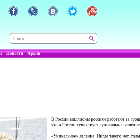
ы
Новости
Архив
В России миллионы россиян работают за грош
что в России существует «уникальное явление
«Уникальное» явление! Нигде такого нет, тольк