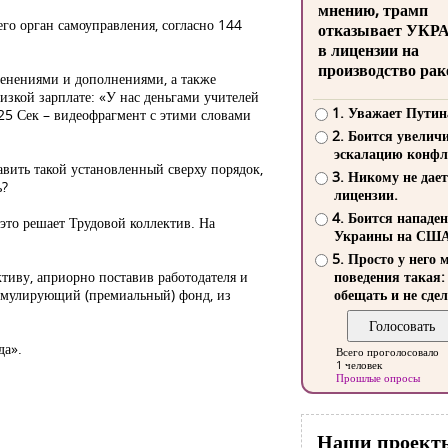
мнению, трамп
его орган самоуправления, согласно 144
отказывает УКР
в лицензии на
производство рак
менениями и дополнениями, а также
изкой зарплате: «У нас деньгами учителей
1. Уважает Путин
 25 Сек – видеофрагмент с этими словами
2. Боится увелич
эскалацию конфл
вить такой установленный сверху порядок,
3. Никому не дает
ь?
лицензии.
4. Боится нападе
 это решает Трудовой коллектив. На
Украины на СШ
5. Просто у него 
тиву, априорно поставив работодателя и
поведения такая:
тимулирующий (премиальный) фонд, из
обещать и не сдел
да».
Всего проголосовало
1 человек
Прошлые опросы
Наши проект