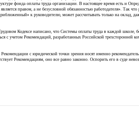
уктуре фонда оплаты труда организации. В настоящее время есть и Опред
вляется правом, а не безусловной обязанностью работодателя». Так что 
риближенный» к руководителю, может рассчитывать только на оклад, да
Трудовом Кодексе написано, что Системы оплаты труда в каждой школе, 
ся с учетом Рекомендаций, разработанных Российской трехсторонней к
о Рекомендации с юридической точки зрения носят именно рекомендател
тствует Рекомендациям, оно все равно законно. Оспорить его в суде нев