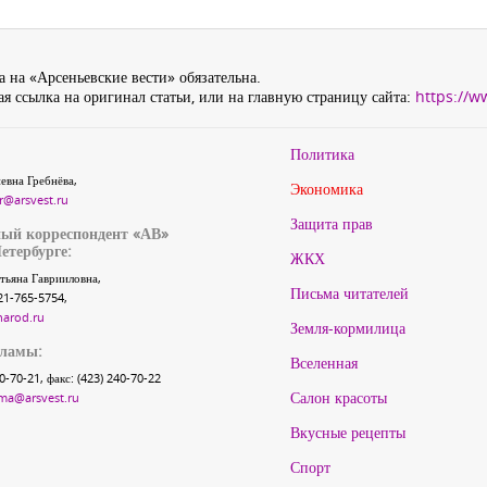
 на «Арсеньевские вести» обязательна.
я ссылка на оригинал статьи, или на главную страницу сайта:
https://w
Политика
евна Гребнёва,
Экономика
r@arsvest.ru
Защита прав
ый корреспондент «АВ»
етербурге:
ЖКХ
тьяна Гаврииловна,
Письма читателей
21-765-5754,
narod.ru
Земля-кормилица
кламы:
Вселенная
40-70-21, факс: (423) 240-70-22
Салон красоты
ma@arsvest.ru
Вкусные рецепты
Спорт