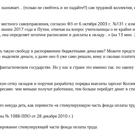
азначает… (только не смейтесь и не падайте!!) сам трудовой коллектив, 
м местного самоуправления, согласно ФЗ от 6 октября 2003 г. №131 с из
линии 2017 года и Путин, отвечая на вопрос учительницы о ее крайне н
 она определяет штатное расписание и доплаты к окладу...» (на 13 мин.
ить такую свободу в распоряжении бюджетными деньгами? Можете предста
 выделяли деньги, а далее оно б уже само решало, кому и сколько платит
антастическом государстве. Но у нас в стране это именно так: по закону
ю сетку окладов и поручив разработку порядка выплаты зарплат Коллек
ресами: чем меньше получат работники, тем больше перейдет денег в с
то некуда деть, как перевести «в стимулирующую часть фонда оплаты тру
вы № 1088-ППО от 28 декабря 2010 г.)
ирование стимулирующей части фонда оплаты труда: