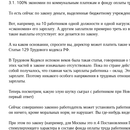
3.1. 100% экономии по коммунальным платежам и фонду оплаты т
То есть сейчас по закону деньги, выделенные бюджетному учрежден
Вот, например, на 10 работников одной должности и одной нагрузк
«сэкономив» его зарплату. А другим заплатили примерно треть из в
такие выплаты отсутствует: все делается по закону.
А на каком основании, спросите вы, директор может платить такие
Статьи 129 Трудового кодекса РФ.
В Трудовом Кодексе испокон веков была такая статья, говорившая о
этих частей в законе изначально отсутствовало. Пока по стране дей
собой получалось, что главная часть зарплаты работника – оклад. Э
зарплате. Поэтому никакого особого напряжения в трудовых отношен
зарплаты.
Теперь посмотрим, какую злую шутку сыграл с работником при Новой
первый ответ)
Сейчас совершенно законно работодатель может установить работн
он ничего, кроме моральных норм, не нарушает. Вы где-нибудь виде
При этом по закону (например, для Москвы это п.4 Постановления 
стимулирующего характера в составе фонда оплаты труда работнико