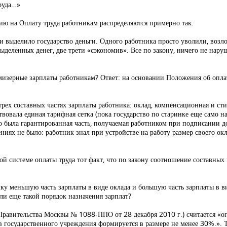
руда…»
ию на Оплату труда работникам распределяются примерно так.
и выделило государство деньги. Одного работника просто уволили, возл
ыделенных денег, две трети «сэкономив». Все по закону, ничего не нар
 мизерные зарплаты работникам? Ответ: на основании Положения об оплат
 трех составных частях зарплаты работника: оклад, компенсационная и 
ствовала единая тарифная сетка (пока государство по старинке еще само 
то была гарантированная часть, получаемая работником при подписании до
иях не было: работник знал при устройстве на работу размер своего ок
 системе оплаты труда тот факт, что по закону соотношение составных 
ику меньшую часть зарплаты в виде оклада и большую часть зарплаты в 
ли еще такой порядок назначения зарплат?
Правительства Москвы № 1088-ППО от 28 декабря 2010 г.) считается «о
в государственного учреждения формируется в размере не менее 30%.». 