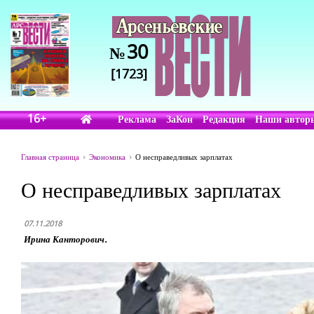
30
№
[1723]
16+
Реклама
ЗаКон
Редакция
Наши автор
Главная страница
Экономика
О несправедливых зарплатах
О несправедливых зарплатах
07.11.2018
Ирина Канторович.