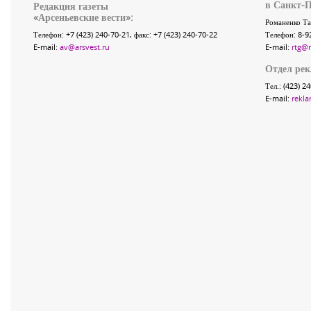
в Санкт-П
Редакция газеты
«
Арсеньевские вести
»:
Романенко Та
Телефон:
+7 (423) 240-70-21
, факс:
+7 (423) 240-70-22
Телефон: 8-9
E-mail:
av@arsvest.ru
E-mail:
rtg@
Отдел ре
Тел.: (423) 2
E-mail:
rekla