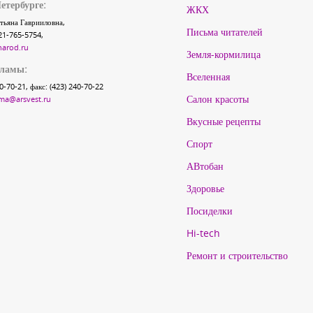
етербурге:
ЖКХ
тьяна Гаврииловна,
Письма читателей
21-765-5754,
narod.ru
Земля-кормилица
кламы:
Вселенная
40-70-21, факс: (423) 240-70-22
Салон красоты
ma@arsvest.ru
Вкусные рецепты
Спорт
АВтобан
Здоровье
Посиделки
Hi-tech
Ремонт и строительство