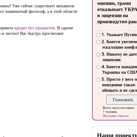
мнению, трамп
можно! Уже сейчас существует механизм
отказывает УКР
рил знаменитый философ, а в этой области
в лицензии на
производство рак
формить
кредит без процентов
. В одном
о и честно! Вас быстро просчитают
1. Уважает Путин
2. Боится увелич
эскалацию конфл
3. Никому не дает
лицензии.
4. Боится нападе
Украины на СШ
5. Просто у него 
поведения такая:
обещать и не сдел
Всего проголосовало
1 человек
Прошлые опросы
Наши проект