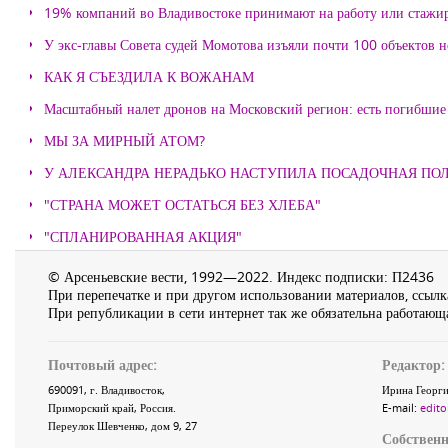
19% компаний во Владивостоке принимают на работу или стажи
У экс-главы Совета судей Момотова изъяли почти 100 объектов
КАК Я СЪЕЗДИЛА К ВОЖАНАМ
Масштабный налет дронов на Московский регион: есть погибшие
МЫ ЗА МИРНЫЙ АТОМ?
У АЛЕКСАНДРА НЕРАДЬКО НАСТУПИЛА ПОСАДОЧНАЯ ПО
"СТРАНА МОЖЕТ ОСТАТЬСЯ БЕЗ ХЛЕБА"
"СПЛАНИРОВАННАЯ АКЦИЯ"
© Арсеньевские вести, 1992—2022. Индекс подписки: П2436
При перепечатке и при другом использовании материалов, ссылка
При републикации в сети интернет так же обязательна работающа
Почтовый адрес:
Редактор:
690091
, г.
Владивосток
,
Ирина Георги
Приморский край
,
Россия
.
E-mail:
edito
Переулок Шевченко
, дом 9, 27
Собственн