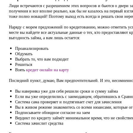
Люди встречаются с разрешением этих вопросов и бьются о двери з
получения и все вполне реально, как бы не казалось на первый взгл
тоже полно новаций! Поэтому выход есть всегда и решать свои не
Наряду с морем предложений по кредитованию, можно отметить ус
месте вы найдете все актуальные данные о тех, кто предоставляют 
выгодность займа, а вам лишь остается:
Проанализировать
Обдумать
Выбрать то, что вам подходит
Решиться
Взять
кредит онлайн на карту
Последний пункт, думаю, Вам предпочтительней. И это, несомненн
Вы наверняка уже для себя решили сроки и сумму займа
Если вы уже определились с заимодавцем, обратившись в Сравни
Система сама проверяет и подтягивает счет для зачисления
Вы в живом режиме знакомитесь со всеми нюансами, которые ог
Подписываете обоюдное согласие на заем
Вердикт по кредиту займёт минимальное время, что не свойстве
Система зачислит средства