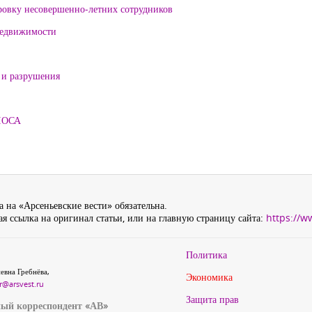
ровку несовершенно-летних сотрудников
 недвижимости
 и разрушения
ЛОСА
 на «Арсеньевские вести» обязательна.
я ссылка на оригинал статьи, или на главную страницу сайта:
https://w
Политика
евна Гребнёва,
Экономика
r@arsvest.ru
Защита прав
ый корреспондент «АВ»