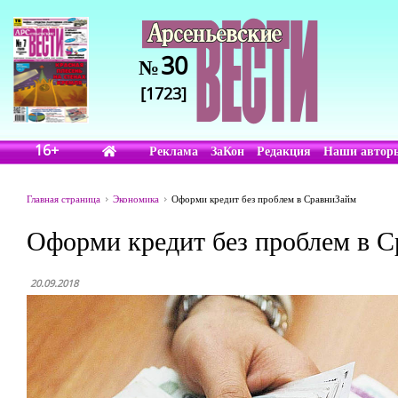
30
№
[1723]
16+
Реклама
ЗаКон
Редакция
Наши автор
Главная страница
Экономика
Оформи кредит без проблем в СравниЗайм
Оформи кредит без проблем в 
20.09.2018