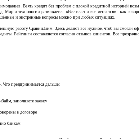
аимодавцев. Взять кредит без проблем с плохой кредитной историей воз
яд. Мир и технологии развивается. «Все течет и все меняется» - как гово
решённые и экстренные вопросы можно при любых ситуациях.
пешную работу СравниЗайм. Здесь делают все нужное, чтоб вы смогли о
кредиты. Рейтинги составляются согласно отзывов клиентов. Все прозрачн
о. Что предпринимается дальше:
Займ, заполняете заявку
оворены в договоре
нно банкам