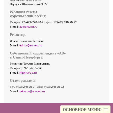
Переулок Шевченко
, дом 9, 27
Редакция газеты
«
Арсеньевские вести
»:
Телефон:
+7 (423) 240-70-21
, факс:
+7 (423) 240-70-22
E-mail:
av@arsvest.ru
Редактор:
Ирина Георгиевна Гребнёва,
E-mail:
editor@arsvest.ru
Собственный корреспондент «АВ»
в Санкт-Петербурге:
Романенко Татьяна Гаврииловна,
Телефон: 8-921-765-5754,
E-mail:
rtg@narod.ru
Отдел рекламы:
Тел.: (423) 240-70-21, факс: (423) 240-70-22
E-mail:
reklama@arsvest.ru
ОСНОВНОЕ МЕНЮ