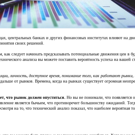
ндах, центральных банках и других финансовых институтах влияют на д
ринятия своих решений.
 как следует начинать предсказывать потенциальные движения цен в буд
хнического анализа вы можете поставить вероятность успеха на вашей сто
зиции, личность, доступное время, понимание того, как работают рынки,
альше от рынков. Времена, когда на рынках существует огромная неопре
т, что рынок должен опуститься.
Но вы не понимали, что появляется о
явление является бычьим, что противоречит большинству ожиданий. Тогд
смотря на то, что технический анализ показал, что наиболее вероятная т