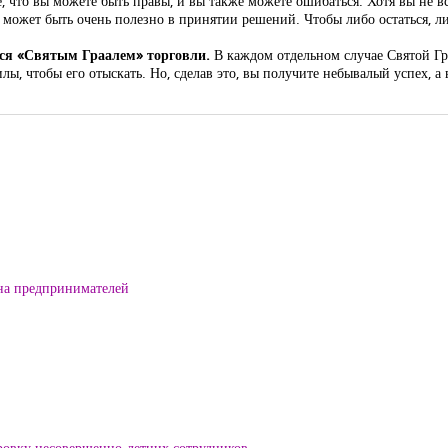
е, что вы можете быть правы, и вы также можете ошибаться. Хотя вы не 
то, может быть очень полезно в принятии решений. Чтобы либо остаться, 
тся «Святым Граалем» торговли.
В каждом отдельном случае Святой Гр
лы, чтобы его отыскать. Но, сделав это, вы получите небывалый успех, а
на предпринимателей
ровку несовершенно-летних сотрудников