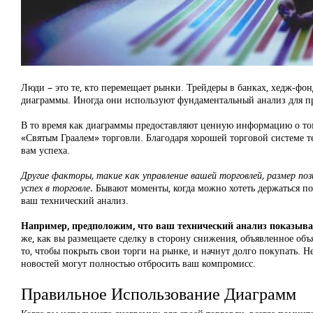
Люди – это те, кто перемещает рынки. Трейдеры в банках, хедж-фо
диаграммы. Иногда они используют фундаментальный анализ для п
В то время как диаграммы предоставляют ценную информацию о том,
«Святым Граалем» торговли. Благодаря хорошей торговой системе те
вам успеха.
Другие факторы, такие как управление вашей торговлей, размер по
успех в торговле.
Бывают моменты, когда можно хотеть держаться под
ваш технический анализ.
Например, предположим, что ваш технический анализ показывае
же, как вы размещаете сделку в сторону снижения, объявленное объ
то, чтобы покрыть свои торги на рынке, и начнут долго покупать. Не
новостей могут полностью отбросить ваш компромисс.
Правильное Использование Диаграмм