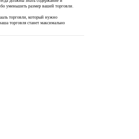
всегда должны знать содержание и
либо уменьшить размер вашей торговли.
ааль торговли, который нужно
 ваша торговля станет максимально