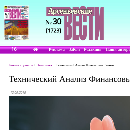
30
№
[1723]
16+
Реклама
ЗаКон
Редакция
Наши автор
Главная страница
Экономика
Технический Анализ Финансовых Рынков
Технический Анализ Финансов
12.09.2018