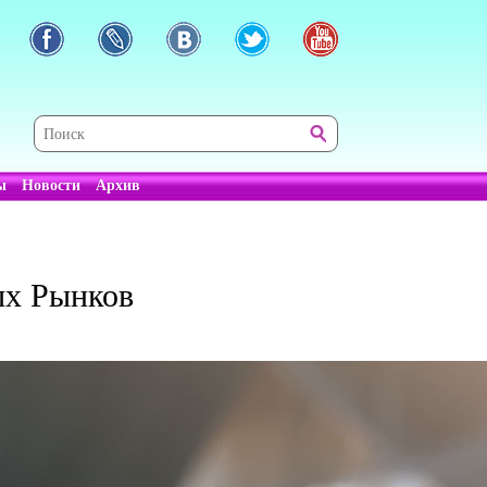
ы
Новости
Архив
ых Рынков