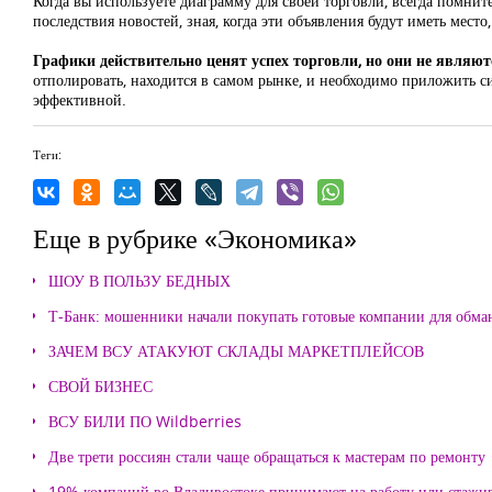
Когда вы используете диаграмму для своей торговли, всегда помнит
последствия новостей, зная, когда эти объявления будут иметь мес
Графики действительно ценят успех торговли, но они не являю
отполировать, находится в самом рынке, и необходимо приложить си
эффективной.
Теги:
Еще в рубрике «Экономика»
ШОУ В ПОЛЬЗУ БЕДНЫХ
Т-Банк: мошенники начали покупать готовые компании для обма
ЗАЧЕМ ВСУ АТАКУЮТ СКЛАДЫ МАРКЕТПЛЕЙСОВ
СВОЙ БИЗНЕС
ВСУ БИЛИ ПО Wildberries
Две трети россиян стали чаще обращаться к мастерам по ремонту
19% компаний во Владивостоке принимают на работу или стажи