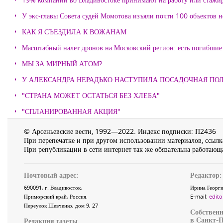
У экс-главы Совета судей Момотова изъяли почти 100 объектов
КАК Я СЪЕЗДИЛА К ВОЖАНАМ
Масштабный налет дронов на Московский регион: есть погибшие
МЫ ЗА МИРНЫЙ АТОМ?
У АЛЕКСАНДРА НЕРАДЬКО НАСТУПИЛА ПОСАДОЧНАЯ ПО
"СТРАНА МОЖЕТ ОСТАТЬСЯ БЕЗ ХЛЕБА"
"СПЛАНИРОВАННАЯ АКЦИЯ"
© Арсеньевские вести, 1992—2022. Индекс подписки: П2436
При перепечатке и при другом использовании материалов, ссылка
При републикации в сети интернет так же обязательна работающа
Почтовый адрес:
Редактор:
690091
, г.
Владивосток
,
Ирина Георги
Приморский край
,
Россия
.
E-mail:
edito
Переулок Шевченко
, дом 9, 27
Собственн
в Санкт-П
Редакция газеты