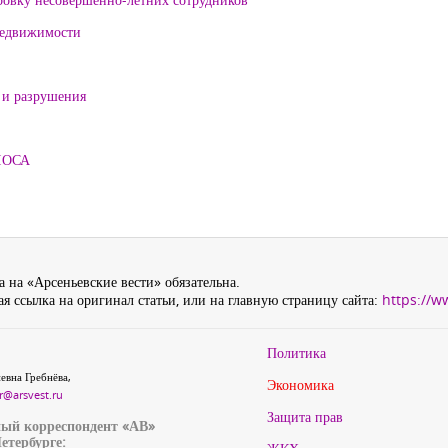
 недвижимости
 и разрушения
ЛОСА
 на «Арсеньевские вести» обязательна.
я ссылка на оригинал статьи, или на главную страницу сайта:
https://w
Политика
евна Гребнёва,
Экономика
r@arsvest.ru
Защита прав
ый корреспондент «АВ»
етербурге: