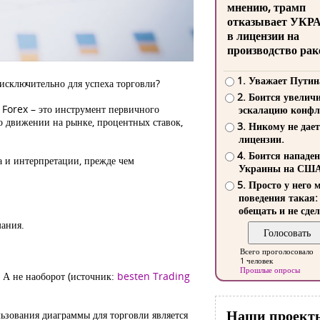
мнению, трамп
отказывает УКР
в лицензии на
производство рак
1. Уважает Путин
исключительно для успеха торговли?
2. Боится увелич
 Forex – это инструмент первичного
эскалацию конфл
о движении на рынке, процентных ставок,
3. Никому не дает
лицензии.
4. Боится нападе
а и интерпретации, прежде чем
Украины на СШ
5. Просто у него 
поведения такая:
обещать и не сдел
мания.
Всего проголосовало
1 человек
Прошлые опросы
. А не наоборот (источник:
besten Trading
Наши проект
ьзования диаграммы для торговли является