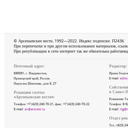
© Арсеньевские вести, 1992—2022. Индекс подписки: П2436
При перепечатке и при другом использовании материалов, ссылка
При републикации в сети интернет так же обязательна работающа
Почтовый адрес:
Редактор:
690091
, г.
Владивосток
,
Ирина Георги
Приморский край
,
Россия
.
E-mail:
edito
Переулок Шевченко
, дом 9, 27
Собственн
в Санкт-П
Редакция газеты
«
Арсеньевские вести
»:
Романенко Та
Телефон:
+7 (423) 240-70-21
, факс:
+7 (423) 240-70-22
Телефон: 8-9
E-mail:
av@arsvest.ru
E-mail:
rtg@
Отдел ре
Тел.: (423) 2