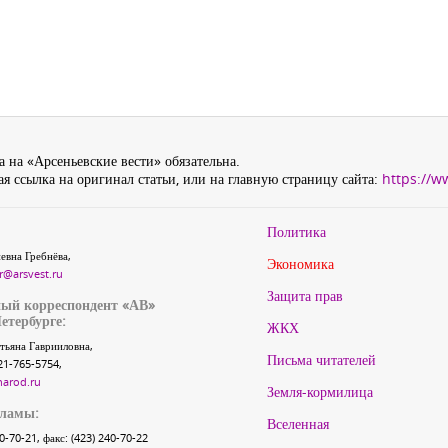
 на «Арсеньевские вести» обязательна.
я ссылка на оригинал статьи, или на главную страницу сайта:
https://w
Политика
евна Гребнёва,
Экономика
r@arsvest.ru
Защита прав
ый корреспондент «АВ»
етербурге:
ЖКХ
тьяна Гаврииловна,
Письма читателей
21-765-5754,
narod.ru
Земля-кормилица
кламы:
Вселенная
40-70-21, факс: (423) 240-70-22