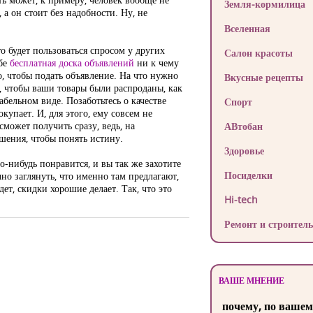
Земля-кормилица
а он стоит без надобности. Ну, не
Вселенная
о будет пользоваться спросом у других
Салон красоты
ебе
бесплатная доска объявлений
ни к чему
о, чтобы подать объявление. На что нужно
Вкусные рецепты
 чтобы ваши товары были распроданы, как
абельном виде. Позаботьтесь о качестве
Спорт
упает. И, для этого, ему совсем не
может получить сразу, ведь, на
АВтобан
ешения, чтобы понять истину.
Здоровье
о-нибудь понравится, и вы так же захотите
Посиделки
но заглянуть, что именно там предлагают,
ет, скидки хорошие делает. Так, что это
Hi-tech
Ремонт и строитель
ВАШЕ МНЕНИЕ
почему, по вашем