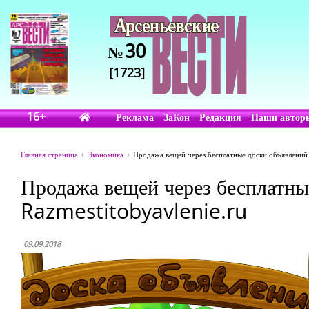
30
№
[1723]
16+
Реклама
ЗаКон
Редакция
Наши автор
Главная страница
Экономика
Продажа вещей через бесплатные доски объявлений 
Продажа вещей через бесплатны
Razmestitobyavlenie.ru
09.09.2018