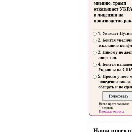
мнению, трамп
отказывает УКР
в лицензии на
производство рак
1. Уважает Путин
2. Боится увелич
эскалацию конфл
3. Никому не дает
лицензии.
4. Боится нападе
Украины на СШ
5. Просто у него 
поведения такая:
обещать и не сдел
Всего проголосовало
1 человек
Прошлые опросы
Наши проект