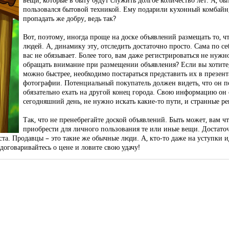
пользовался бытовой техникой. Ему подарили кухонный комбайн, 
пропадать же добру, ведь так?
Вот, поэтому, иногда проще на доске объявлений размещать то, чт
людей. А, динамику эту, отследить достаточно просто. Сама по с
вас не обязывает. Более того, вам даже регистрироваться не нужн
обращать внимание при размещении объявления? Если вы хотите,
можно быстрее, необходимо постараться представить их в презент
фотографии. Потенциальный покупатель должен видеть, что он пок
обязательно ехать на другой конец города. Свою информацию он с
сегодняшний день, не нужно искать какие-то пути, и странные р
Так, что не пренебрегайте доской объявлений. Быть может, вам чт
приобрести для личного пользования те или иные вещи. Достаточ
а. Продавцы – это такие же обычные люди. А, кто-то даже на уступки ид
договаривайтесь о цене и ловите свою удачу!