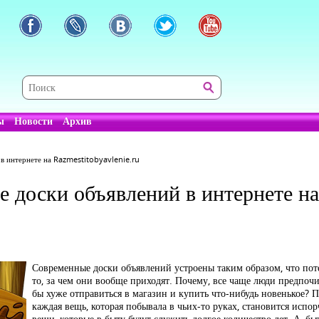
ы
Новости
Архив
в интернете на Razmestitobyavlenie.ru
е доски объявлений в интернете на
Современные доски объявлений устроены таким образом, что пот
то, за чем они вообще приходят. Почему, все чаще люди предпоч
бы хуже отправиться в магазин и купить что-нибудь новенькое? По
каждая вещь, которая побывала в чьих-то руках, становится исп
вещи, которые в быту будут служить долгое количество лет. А, бы