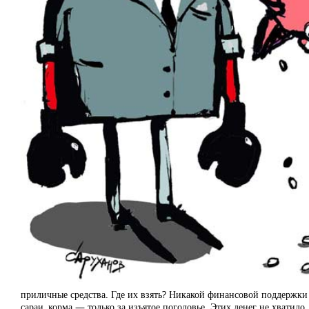
приличные средства. Где их взять? Никакой финансовой поддержки
сараи, корма — только за изъятое поголовье. Этих денег не хватило,