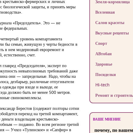
в крестьянско-фермерских и личных
Земля-кормилица
с биологической защиты, и принять меры
тноводства».
Вселенная
Салон красоты
урнала «Председатель». Это — не
ие федеральных.
Вкусные рецепты
 четвертый уровень компартамента
Спорт
сли бы семью, живущую у черты бедности в
ать в нем модерновый евроремонт и
АВтобан
, естественно, счет.
Здоровье
 главред «Председателя», эксперт по
вокупность невыполнимых требований даже
Посиделки
янина они — запредельные. Надо, чтобы на
лоса, дезбарьер, различные отпугиватели
Hi-tech
 одежды при входе и выходе, ее
седа должно быть не менее 500 метров.
Ремонт и строитель
енные свинокомплексы.
ександр Берестов (содержит полторы сотни
 обойдется переход на третий компартамент,
деньги владельцам крестьянско-
ВАШЕ МНЕНИЕ
дсобным — подавно. Во всем регионе третий
тия — Учхоз «Тулинское» и «Сапфир» в
почему, по вашем