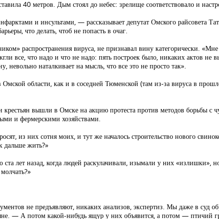
ставила 40 метров. Дым стоял до небес: зрелище соответствовало и наст
инфарктами и инсультами, — рассказывает депутат Омского райсовета Та
ьеры, что делать, чтоб не попасть в очаг.
ником» распространения вируса, не признавал вину категорически. «Мне
ли все, что надо и что не надо: пять построек было, никаких актов не 
у, невольно наталкивает на мысль, что все это не просто так».
Омской области, как и в соседней Тюменской (там из-за вируса в прош
и крестьян вышли в Омске на акцию протеста против методов борьбы с ч
ными и фермерскими хозяйствами.
ят, из них сотня моих, и тут же началось строительство нового свинок
ак дальше жить?»
ста лет назад, когда людей раскулачивали, изымали у них «излишки», но
 молчать?»
ментов не предъявляют, никаких анализов, экспертиз. Мы даже в суд о
ьяне. — А потом какой-нибудь ящур у них объявится, а потом — птичий г