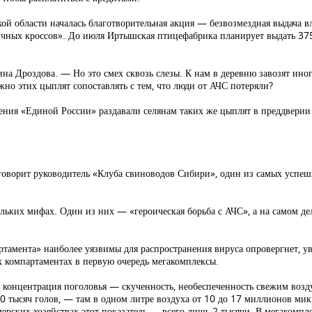
ой области началась благотворительная акция — безвозмездная выдача в
ичных кроссов». До июля Иртышская птицефабрика планирует выдать 375
на Дроздова. — Но это смех сквозь слезы. К нам в деревню завозят ино
жно этих цыплят сопоставлять с тем, что люди от АЧС потеряли?
еления «Единой России» раздавали селянам таких же цыплят в преддвери
говорит руководитель «Клуба свиноводов Сибири», один из самых успе
скольких мифах. Один из них — «героическая борьба с АЧС», а на самом 
ртамента» наиболее уязвимы для распространения вируса опровергнет, у
их компартаментах в первую очередь мегакомплексы.
 концентрация поголовья — скученность, необеспеченность свежим возд
0 тысяч голов, — там в одном литре воздуха от 10 до 17 миллионов мик
рских хозяйствах этот показатель — всего лишь 2 тысячи. В мегакомпле