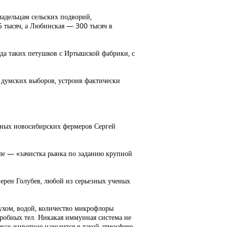
ладельцам сельских подворий,
 тысяч, а Любинская — 300 тысяч в
гда таких петушков с Иртышской фабрики, с
и думских выборов, устроив фактически
шных новосибирских фермеров Сергей
деле — «зачистка рынка по заданию крупной
верен Голубев, любой из серьезных ученых
ухом, водой, количество микрофлоры
робных тел. Никакая иммунная система не
ксе животное находится в такой атмосфере,