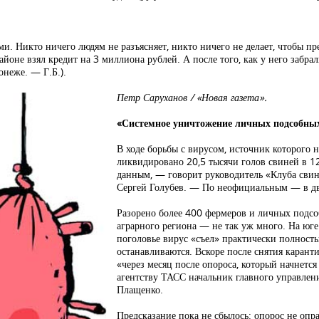
и. Никто ничего людям не разъясняет, никто ничего не делает, чтобы пре
йоне взял кредит на 3 миллиона рублей. А после того, как у него забра
онеже. — Г.Б.).
Петр Саруханов / «Новая газета».
«Системное уничтожение личных подсобных
В ходе борьбы с вирусом, источник которого 
ликвидировано 20,5 тысячи голов свиней в 1
данным, — говорит руководитель «Клуба свин
Сергей Голубев. — По неофициальным — в дв
Разорено более 400 фермеров и личных подсо
аграрного региона — не так уж много. На юг
поголовье вирус «съел» практически полность
останавливаются. Вскоре после снятия кара
«через месяц после опороса, который начнется
агентству ТАСС начальник главного управлен
Плащенко.
Предсказание пока не сбылось: опорос не опр