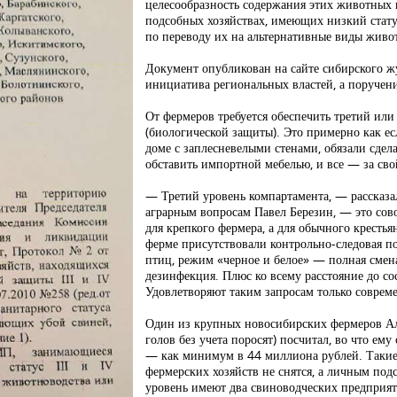
целесообразность содержания этих животных 
подсобных хозяйствах, имеющих низкий стату
по переводу их на альтернативные виды живо
Документ опубликован на сайте сибирского ж
инициатива региональных властей, а поручен
От фермеров требуется обеспечить третий или
(биологической защиты). Это примерно как е
доме с заплесневелыми стенами, обязали сдел
обставить импортной мебелью, и все — за свой
— Третий уровень компартамента, — рассказал
аграрным вопросам Павел Березин, — это со
для крепкого фермера, а для обычного кресть
ферме присутствовали контрольно-следовая по
птиц, режим «черное и белое» — полная смена
дезинфекция. Плюс ко всему расстояние до со
Удовлетворяют таким запросам только соврем
Один из крупных новосибирских фермеров Ал
голов без учета поросят) посчитал, во что ему
— как минимум в 44 миллиона рублей. Такие 
фермерских хозяйств не снятся, а личным по
уровень имеют два свиноводческих предприя