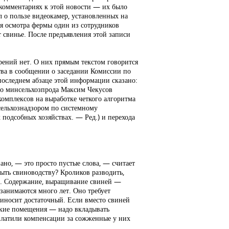
в комментариях к этой новости — их было
л о пользе видеокамер, установленных на
мя осмотра фермы один из сотрудников
т свинье. После предъявления этой записи
рений нет. О них прямым текстом говорится
тва в сообщении о заседании Комиссии по
оследнем абзаце этой информации сказано:
ого минсельхозпрода Максим Чекусов
омплексов на выработке четкого алгоритма
сельхознадзором по системному
подсобных хозяйствах. — Ред.) и перехода
ано, — это просто пустые слова, — считает
ыть свиноводству? Кроликов разводить,
ть. Содержание, выращивание свиней —
е занимаются много лет. Оно требует
риносит достаточный. Если вместо свиней
ские помещения — надо вкладывать
платили компенсации за сожженные у них