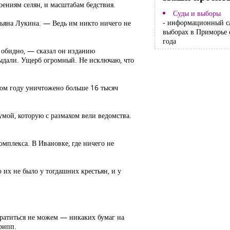
роениям селян, и масштабам бедствия.
Суды и выборы
- информационный с
тьяна Лукина. — Ведь им никто ничего не
выборах в Приморье 
года
 обидно, — сказал он изданию
выдали. Ущерб огромный. Не исключаю, что
лом году уничтожено больше 16 тысяч
умой, которую с размахом вели ведомства.
омплекса. В Ивановке, где ничего не
 их не было у тогдашних крестьян, и у
братиться не можем — никаких бумаг на
рипп.