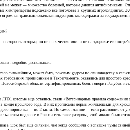
ней не может — множество болезней, которые давятся антибиотиками. Ст
ые химпрепараты подсажено все поголовье в крупных агрохолдингах. 3
о огромная транснациональная индустрия: мы содержим за государствен
дим?
а скорость откорма, но не на качество мяса и не на здоровье его потреб
овая» подробно рассказывала.
тало сильнейшим, может быть, роковым ударом по свиноводству в сельско
 требования, прописанные в Техрегламенте, оказались для простого крес
Новосибирской области сертифицированных боен, говорит Голубев, нет, 
 ЛПХ, которые еще остались, стали «Ветеринарные правила содержания 
 в конце прошлого года. В них прописаны нормы жилплощади для хрюш
ждого поросенка — по 2 кв. м. Но самое главное — если расстояние от уг
естьянском подворье в России есть такое раздолье, чтоб можно было отсчи
казе, шок был еще сильней, чем когда сообщили о вспышке чумы свиней.