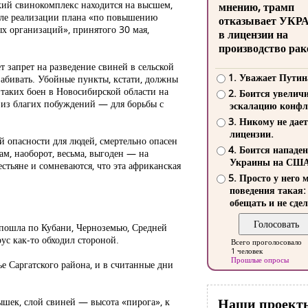
ий свинокомплекс находится на высшем,
мнению, трамп
сле реализации плана «по повышению
отказывает УКР
ых организаций», принятого 30 мая,
в лицензии на
производство рак
т запрет на разведение свиней в сельской
1. Уважает Путин
 забивать. Убойные пункты, кстати, должны
 таких боен в Новосибирской области на
2. Боится увелич
ы из благих побуждений — для борьбы с
эскалацию конфл
3. Никому не дает
лицензии.
ий опасности для людей, смертельно опасен
4. Боится нападе
ам, наоборот, весьма, выгоден — на
Украины на СШ
стьяне и сомневаются, что эта африканская
5. Просто у него 
поведения такая:
обещать и не сдел
м пошла по Кубани, Черноземью, Средней
ус как-то обходил стороной.
Всего проголосовало
1 человек
Прошлые опросы
е Саргатского района, и в считанные дни
Наши проект
шек, слой свиней — высота «пирога», к