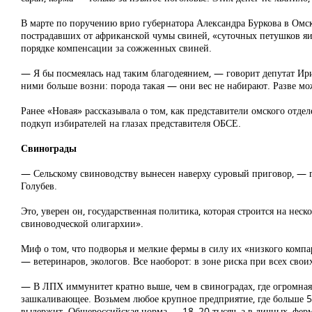
В марте по поручению врио губернатора Александра Буркова в Омск
пострадавших от африканской чумы свиней, «суточных петушков я
порядке компенсации за сожженных свиней.
— Я бы посмеялась над таким благодеянием, — говорит депутат Ири
ними больше возни: порода такая — они вес не набирают. Разве мо
Ранее «Новая» рассказывала о том, как представители омского отд
подкуп избирателей на глазах представителя ОБСЕ.
Свинограды
— Сельскому свиноводству вынесен наверху суровый приговор, — 
Голубев.
Это, уверен он, государственная политика, которая строится на не
свиноводческой олигархии».
Миф о том, что подворья и мелкие фермы в силу их «низкого компа
— ветеринаров, экологов. Все наоборот: в зоне риска при всех сво
— В ЛПХ иммунитет кратно выше, чем в свиноградах, где огромная
зашкаливающее. Возьмем любое крупное предприятие, где больше 5
выдержит. Общероссийская норма — 18–20 тысяч, а в личных, ферме