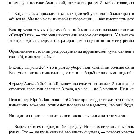
примеру, в поселке Ачаирский, где сожгли разом 2 тысячи голов, со
— Когда в селах проходили зачистки, людей увозили в больницы с 
объяснял. Мы не имели никакой информации — как выставлять дезбар
Виктор Фиксель, чью ферму областной минсельхоз назначил «источ
«СуперОмск», — что меня выставили козлом отпущения. У меня сожг
это проводится специально: разброс такой странный по всему регион
Официально источник распространения африканской чумы свиней в 
свиней), выявлен не был.
В конце августа 2017-го в разгар уборочной кампании больше сотн
Выступавшие не сомневались, что это — борьба с личными подсоб
Фермер Алексей Зобин: «В нашем поселке уничтожили 2 тысячи порос
строится, карантин ввели на 3 года, а у нас — на 6 месяцев. Ну и к
Пенсионер Юрий Данилович: «Сейчас происходит то же, что и около 
нынешних тоже нет: отнимают последнее и надеются, что они будут
Ни один из приглашенных чиновников не явился на этот митинг.
— Вырезают всех подряд по беспределу. Никаких ветеринарных доку
руках. Это — не чума свиней, это власть очумела, — говорят крест