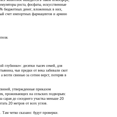
имуляторы роста, фосфаты, искусственные
0% бюджетных денег, вложенных в них,
ный счет импортных фармацевтов и армию
ителя.
й глубинке»: десятки тысяч семей, для
тьянина, чьи предки от века забивали скот
а везти свинью за сотню верст, потеряв в
свиней, утвержденные приказом
ек, проживающих на сельских подворьях:
ла сарая до соседнего участка меньше 20
тать 20 метров от всех углов.
 Там четко сказано: будут проверки.