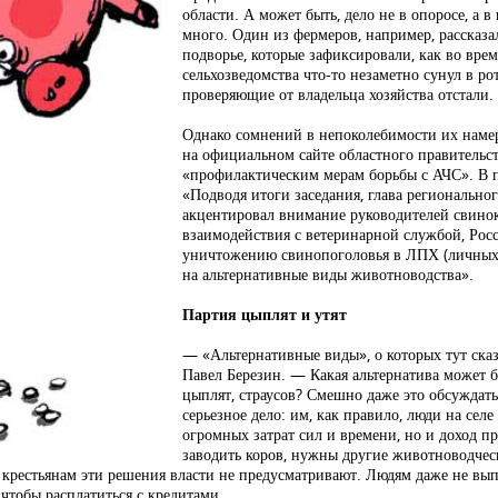
области. А может быть, дело не в опоросе, а 
много. Один из фермеров, например, рассказа
подворье, которые зафиксировали, как во вре
сельхозведомства что-то незаметно сунул в ро
проверяющие от владельца хозяйства отстали.
Однако сомнений в непоколебимости их наме
на официальном сайте областного правительс
«профилактическим мерам борьбы с АЧС». В п
«Подводя итоги заседания, глава региональн
акцентировал внимание руководителей свинок
взаимодействия с ветеринарной службой, Рос
уничтожению свинопоголовья в ЛПХ (личных 
на альтернативные виды животноводства».
Партия цыплят и утят
— «Альтернативные виды», о которых тут сказ
Павел Березин. — Какая альтернатива может б
цыплят, страусов? Смешно даже это обсужда
серьезное дело: им, как правило, люди на сел
огромных затрат сил и времени, но и доход п
заводить коров, нужны другие животноводче
 крестьянам эти решения власти не предусматривают. Людям даже не вы
 чтобы расплатиться с кредитами.