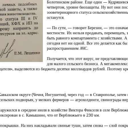
Болотинском районе. Еще один — Кудряшевск
четвертом, уровне биозащиты. Ну вот они по
зооветеринарного статуса сельскохозяйственн
останутся.
— По сути, — говорит Березин, — это означае
местности. Их нельзя продавать, перемещать,
быть равного компартамента с хозяйствами. А
сегодня нет ни одной. Все это делается как б
распространением АЧС.
Получается, что этот вирус, не представляющ
для малого сельского бизнеса. А мегакомплекс
ателя», выделяются из бюджета десятки миллиардов рублей. Поэтому кре
авказском округе (Чечня, Ингушетия), через год — в Ставрополье, зате
ельских подворьях, у мелких фермеров — агрохолдинги, свинограды вир
аружился в середине июля в хозяйстве Виктора Фикселя в селе Верблюжь
фиксирован в с. Камышино, что от Верблюжьего в 230 км.
покрышки. На них накладывали свиные туши, затем снова — слой покры