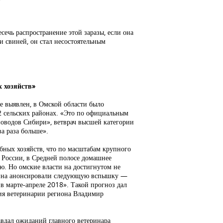
сечь распространение этой заразы, если она
ли свиней, он стал несостоятельным
 хозяйств»
не выявлен, в Омской области было
2 сельских районах. «Это по официальным
оводов Сибири», ветврач высшей категории
а раза больше».
бных хозяйств, что по масштабам крупного
е России, в Средней полосе домашнее
ю. Но омские власти на достигнутом не
нтина анонсировали следующую вспышку —
 в марте-апреле 2018». Такой прогноз дал
ия ветеринарии региона Владимир
авдал ожиданий главного ветеринара