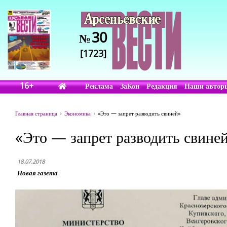
30
№
[1723]
16+
Реклама
ЗаКон
Редакция
Наши автор
Главная страница
Экономика
«Это — запрет разводить свиней»
«Это — запрет разводить свине
18.07.2018
Новая газета