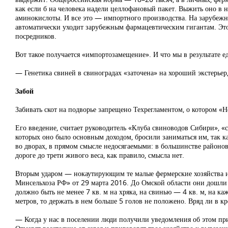
как если б на человека надели целлофановый пакет. Выжить оно в 
аминокислоты. И все это — импортного производства. На зарубежн
автоматически уходит зарубежным фармацевтическим гигантам. Эт
посредников.
Вот такое получается «импортозамещение». И что мы в результате е
— Генетика свиней в свиноградах «заточена» на хороший экстерьер, н
Забой
Забивать скот на подворье запрещено Техрегламентом, о котором «Н
Его введение, считает руководитель «Клуба свиноводов Сибири», «с
которых оно было основным доходом, бросили заниматься им, так как
во дворах, в прямом смысле недосягаемыми: в большинстве районов 
дороге до трети живого веса, как правило, смысла нет.
Вторым ударом — нокаутирующим те малые фермерские хозяйства и
Минсельхоза РФ» от 29 марта 2016. До Омской области они дошли
должно быть не менее 7 кв. м на хряка, на свинью — 4 кв. м, на ка
метров, то держать в нем больше 5 голов не положено. Вряд ли в кр
— Когда у нас в поселении люди получили уведомления об этом при