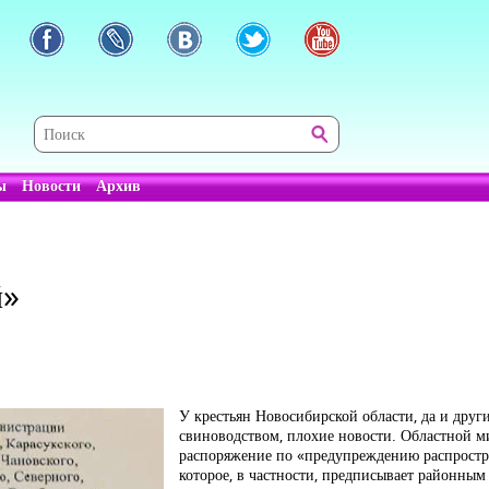
ы
Новости
Архив
й»
У крестьян Новосибирской области, да и друг
свиноводством, плохие новости. Областной м
распоряжение по «предупреждению распростр
которое, в частности, предписывает районны