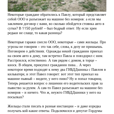
Некоторые граждане обратились к Павлу, который представляет
собой ООО и разъезжает на машине без номеров: а если мы
заключим договор с вами, во сколько обойдется стоянка авто в
сутки? В 1150 рублей! – был бодрый ответ. Ну если хрен
редьки не слаще, то какая разница?
Некоторые гаражи снесло ООО, некоторые – сами жильцы. Про
угрозы не говорим – это так себе, слова, к делу не пришьешь.
Поговорим о действиях. Однажды некий гражданин приехал
на своем авто к дому, там встретил Павла и повздорил с ним.
Расстроился, естественно. А там рядом с домом, в торце –
киоск. В общем, прикупил гражданин пива… А через
некоторое время подходят к нему два ГИБДДшника с Павлом в
кильватере, и этот Павел говорит: вот этот тип приехал на
машине пьяный – видите, у него пиво? Ну и попал товарищ.
Теперь решается вопрос о лишении его водительских прав за
пьянство за рулем. А сам-то Павел разъезжает на машине без
номеров – и ничего. Что ж, неужто ГИБДДшники у него на
посылках?
Жильцы стали писать в разные инстанции – и даже изредка
получать кой-какие ответы. Подключился и депутат Гордумы