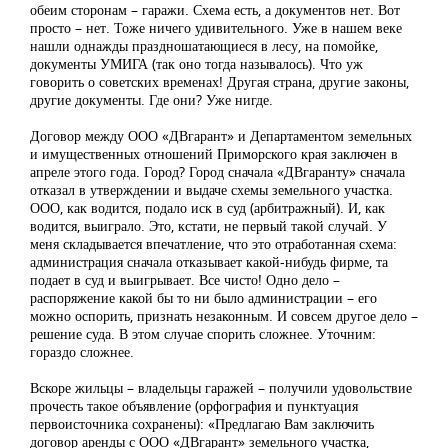
обеим сторонам – гаражи. Схема есть, а документов нет. Вот
просто – нет. Тоже ничего удивительного. Уже в нашем веке
нашли однажды праздношатающиеся в лесу, на помойке,
документы УМИГА (так оно тогда называлось). Что уж
говорить о советских временах! Другая страна, другие законы,
другие документы. Где они? Уже нигде.
Договор между ООО «ДВгарант» и Департаментом земельных
и имущественных отношений Приморского края заключен в
апреле этого года. Город? Город сначала «ДВгаранту» сначала
отказал в утверждении и выдаче схемы земельного участка.
ООО, как водится, подало иск в суд (арбитражный). И, как
водится, выиграло. Это, кстати, не первый такой случай. У
меня складывается впечатление, что это отработанная схема:
администрация сначала отказывает какой-нибудь фирме, та
подает в суд и выигрывает. Все чисто! Одно дело –
распоряжение какой бы то ни было администрации – его
можно оспорить, признать незаконным. И совсем другое дело –
решение суда. В этом случае спорить сложнее. Уточним:
гораздо сложнее.
Вскоре жильцы – владельцы гаражей – получили удовольствие
прочесть такое объявление (орфография и пунктуация
первоисточника сохранены): «Предлагаю Вам заключить
договор аренды с ООО «ДВгарант» земельного участка,