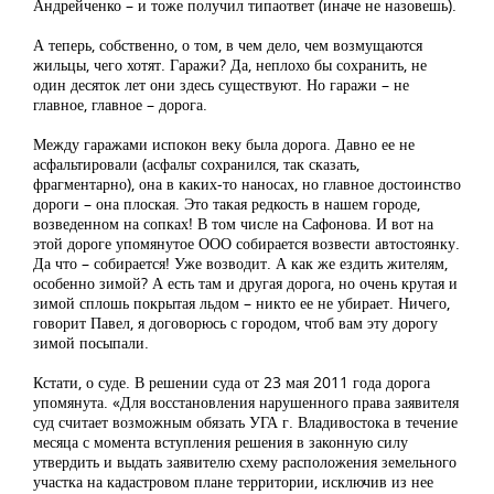
Андрейченко – и тоже получил типаответ (иначе не назовешь).
А теперь, собственно, о том, в чем дело, чем возмущаются
жильцы, чего хотят. Гаражи? Да, неплохо бы сохранить, не
один десяток лет они здесь существуют. Но гаражи – не
главное, главное – дорога.
Между гаражами испокон веку была дорога. Давно ее не
асфальтировали (асфальт сохранился, так сказать,
фрагментарно), она в каких-то наносах, но главное достоинство
дороги – она плоская. Это такая редкость в нашем городе,
возведенном на сопках! В том числе на Сафонова. И вот на
этой дороге упомянутое ООО собирается возвести автостоянку.
Да что – собирается! Уже возводит. А как же ездить жителям,
особенно зимой? А есть там и другая дорога, но очень крутая и
зимой сплошь покрытая льдом – никто ее не убирает. Ничего,
говорит Павел, я договорюсь с городом, чтоб вам эту дорогу
зимой посыпали.
Кстати, о суде. В решении суда от 23 мая 2011 года дорога
упомянута. «Для восстановления нарушенного права заявителя
суд считает возможным обязать УГА г. Владивостока в течение
месяца с момента вступления решения в законную силу
утвердить и выдать заявителю схему расположения земельного
участка на кадастровом плане территории, исключив из нее