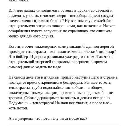
Или для наших чиновников постоять в церкви со свечкой и
выделить участок с числом зверя – несообщающиеся сосуды –
ничего личного, только бизнес? Ну в таком случае хлебайте
отрицательную энергию поварешками, как пожелали. Насчет
оскорбления чувств верующих не спрашиваю, это слишком
мелко для данного случая.
Кстати, насчет инженерных коммуникаций. Да, под дорогой
проходит теплотрасса – вон видите, металлический цилиндр?
Это бойлер. И дорога раскопана уже рядом с ним. Так что за
отрицательной энергией (в прямом, совершенно прямом
смысле) далеко ходить не надо.
На самом деле это наглядный пример наступившего в стране в
последнее время откровенного беспредела. Раньше-то хоть
теплотрассы, трубы водоснабжения, кабели – в общем,
инженерные коммуникации, проложенные под землей, – не
трогали. Сейчас держащимся за власть и деньги все равно.
Подумаешь – теплотрасса! На наш век хватит, а после нас –
хоть потоп.
А вы уверены, что потоп случится после вас?