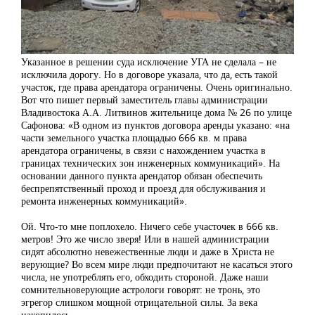
Указанное в решении суда исключение УГА не сделала – не
исключила дорогу. Но в договоре указала, что да, есть такой
участок, где права арендатора ограничены. Очень оригинально.
Вот что пишет первый заместитель главы администрации
Владивостока А.А. Литвинов жительнице дома № 26 по улице
Сафонова: «В одном из пунктов договора аренды указано: «на
части земельного участка площадью 666 кв. м права
арендатора ограничены, в связи с нахождением участка в
границах технических зон инженерных коммуникаций». На
основании данного пункта арендатор обязан обеспечить
беспрепятственный проход и проезд для обслуживания и
ремонта инженерных коммуникаций».
Ой. Что-то мне поплохело. Ничего себе участочек в 666 кв.
метров! Это же число зверя! Или в нашей администрации
сидят абсолютно невежественные люди и даже в Христа не
верующие? Во всем мире люди предпочитают не касаться этого
числа, не употреблять его, обходить стороной. Даже наши
сомнительноверующие астрологи говорят: не тронь, это
эгрегор слишком мощной отрицательной силы. За века
накопилось.