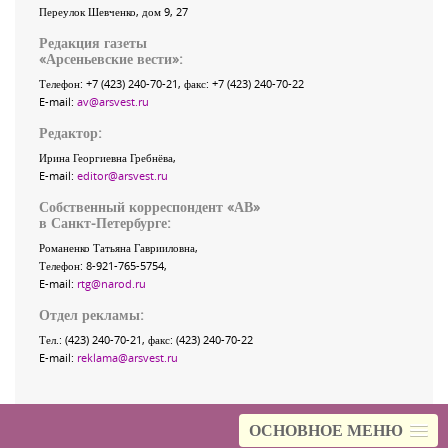
Переулок Шевченко
, дом 9, 27
Редакция газеты
«
Арсеньевские вести
»:
Телефон:
+7 (423) 240-70-21
, факс:
+7 (423) 240-70-22
E-mail:
av@arsvest.ru
Редактор:
Ирина Георгиевна Гребнёва,
E-mail:
editor@arsvest.ru
Собственный корреспондент «АВ»
в Санкт-Петербурге:
Романенко Татьяна Гаврииловна,
Телефон: 8-921-765-5754,
E-mail:
rtg@narod.ru
Отдел рекламы:
Тел.: (423) 240-70-21, факс: (423) 240-70-22
E-mail:
reklama@arsvest.ru
ОСНОВНОЕ МЕНЮ