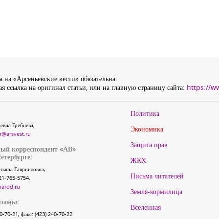
 на «Арсеньевские вести» обязательна.
я ссылка на оригинал статьи, или на главную страницу сайта:
https://w
Политика
евна Гребнёва,
Экономика
r@arsvest.ru
Защита прав
ый корреспондент «АВ»
етербурге:
ЖКХ
тьяна Гаврииловна,
Письма читателей
21-765-5754,
narod.ru
Земля-кормилица
кламы:
Вселенная
40-70-21, факс: (423) 240-70-22