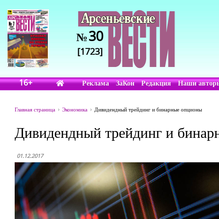
30
№
[1723]
16+
Реклама
ЗаКон
Редакция
Наши автор
Главная страница
Экономика
Дивидендный трейдинг и бинарные опционы
Дивидендный трейдинг и бинар
01.12.2017