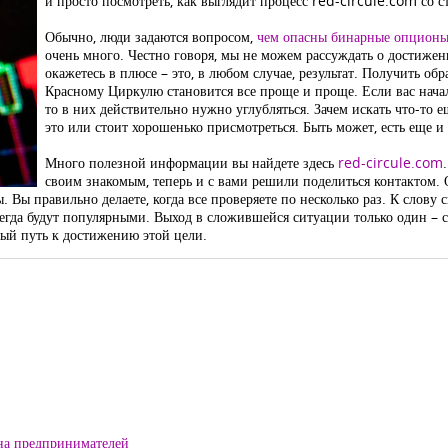
и просто посмотреть, как выглядит процесс red-circule.com со с
Обычно, люди задаются вопросом,
чем опасны бинарные опцион
очень много. Честно говоря, мы не можем рассуждать о достижени
окажетесь в плюсе – это, в любом случае, результат. Получить об
Красному Циркулю становится все проще и проще. Если вас нача
то в них действительно нужно углубляться. Зачем искать что-то е
это или стоит хорошенько присмотреться. Быть может, есть еще и
Много полезной информации вы найдете здесь
red-circule.com
своим знакомым, теперь и с вами решили поделиться контактом. О
 Вы правильно делаете, когда все проверяете по несколько раз. К слову 
сегда будут популярными. Выход в сложившейся ситуации только один – с
нный путь к достижению этой цели.
на предпринимателей