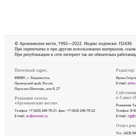
© Арсеньевские вести, 1992—2022. Индекс подписки: П2436
При перепечатке и при другом использовании материалов, ссылка
При републикации в сети интернет так же обязательна работающа
Почтовый адрес:
Редактор:
690091
, г.
Владивосток
,
Ирина Георги
Приморский край
,
Россия
.
E-mail:
edito
Переулок Шевченко
, дом 9, 27
Собственн
в Санкт-П
Редакция газеты
«
Арсеньевские вести
»:
Романенко Та
Телефон:
+7 (423) 240-70-21
, факс:
+7 (423) 240-70-22
Телефон: 8-9
E-mail:
av@arsvest.ru
E-mail:
rtg@
Отдел ре
Тел.: (423) 2