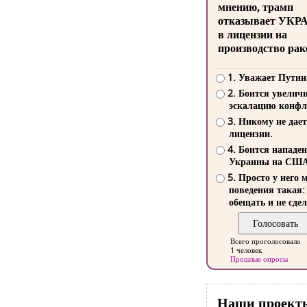
мнению, трамп
отказывает УКР
в лицензии на
производство рак
1. Уважает Путин
2. Боится увелич
эскалацию конфл
3. Никому не дает
лицензии.
4. Боится нападе
Украины на СШ
5. Просто у него 
поведения такая:
обещать и не сдел
Всего проголосовало
1 человек
Прошлые опросы
Наши проект