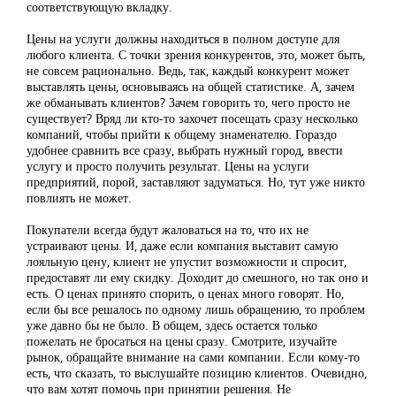
соответствующую вкладку.
Цены на услуги должны находиться в полном доступе для
любого клиента. С точки зрения конкурентов, это, может быть,
не совсем рационально. Ведь, так, каждый конкурент может
выставлять цены, основываясь на общей статистике. А, зачем
же обманывать клиентов? Зачем говорить то, чего просто не
существует? Вряд ли кто-то захочет посещать сразу несколько
компаний, чтобы прийти к общему знаменателю. Гораздо
удобнее сравнить все сразу, выбрать нужный город, ввести
услугу и просто получить результат. Цены на услуги
предприятий, порой, заставляют задуматься. Но, тут уже никто
повлиять не может.
Покупатели всегда будут жаловаться на то, что их не
устраивают цены. И, даже если компания выставит самую
лояльную цену, клиент не упустит возможности и спросит,
предоставят ли ему скидку. Доходит до смешного, но так оно и
есть. О ценах принято спорить, о ценах много говорят. Но,
если бы все решалось по одному лишь обращению, то проблем
уже давно бы не было. В общем, здесь остается только
пожелать не бросаться на цены сразу. Смотрите, изучайте
рынок, обращайте внимание на сами компании. Если кому-то
есть, что сказать, то выслушайте позицию клиентов. Очевидно,
что вам хотят помочь при принятии решения. Не