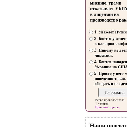
мнению, трамп
отказывает УКР
в лицензии на
производство рак
1. Уважает Путин
2. Боится увелич
эскалацию конфл
3. Никому не дает
лицензии.
4. Боится нападе
Украины на СШ
5. Просто у него 
поведения такая:
обещать и не сдел
Всего проголосовало
1 человек
Прошлые опросы
Наши проект