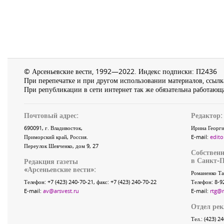
© Арсеньевские вести, 1992—2022. Индекс подписки: П2436
При перепечатке и при другом использовании материалов, ссылка
При републикации в сети интернет так же обязательна работающа
Почтовый адрес:
Редактор:
690091
, г.
Владивосток
,
Ирина Георги
Приморский край
,
Россия
.
E-mail:
edito
Переулок Шевченко
, дом 9, 27
Собственн
в Санкт-П
Редакция газеты
«
Арсеньевские вести
»:
Романенко Та
Телефон:
+7 (423) 240-70-21
, факс:
+7 (423) 240-70-22
Телефон: 8-9
E-mail:
av@arsvest.ru
E-mail:
rtg@
Отдел ре
Тел.: (423) 2