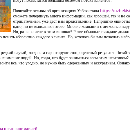
могут похвастаться большим объемом потока клиентов.
Почитайте отзывы об организациях Узбекистана
https://uzbekis
сможете почерпнуть много информации, как хорошей, так и не со
отрицательный, уже даст нам представление. Неприятно ошибаться
одно, но не выполняют этого. Многие компании с легкостью нару
Но, разве клиент в этом виноват? Разве обычные граждане должн
о понять абсолютно каждого клиента. Но, хотелось бы вам пожелать набр
 редкий случай, когда вам гарантируют стопроцентный результат. Читайт
 внимание людей. Но, тогда, кто будет заниматься всем этим негативом?
зойти все, что угодно, но нужно быть сдержанным и аккуратным. Ознако
на предпринимателей