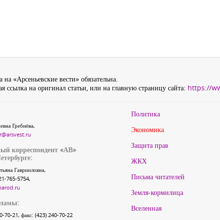
 на «Арсеньевские вести» обязательна.
я ссылка на оригинал статьи, или на главную страницу сайта:
https://w
Политика
евна Гребнёва,
Экономика
r@arsvest.ru
Защита прав
ый корреспондент «АВ»
етербурге:
ЖКХ
тьяна Гаврииловна,
Письма читателей
21-765-5754,
narod.ru
Земля-кормилица
кламы:
Вселенная
40-70-21, факс: (423) 240-70-22