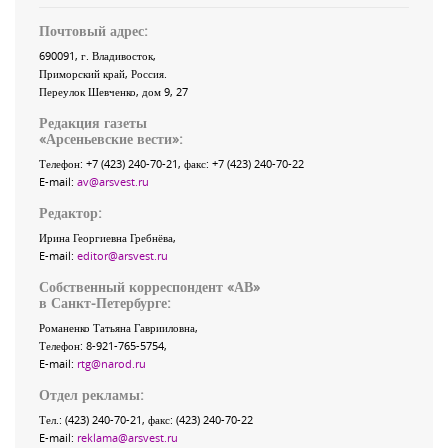
Почтовый адрес:
690091
, г.
Владивосток
,
Приморский край
,
Россия
.
Переулок Шевченко
, дом 9, 27
Редакция газеты
«
Арсеньевские вести
»:
Телефон:
+7 (423) 240-70-21
, факс:
+7 (423) 240-70-22
E-mail:
av@arsvest.ru
Редактор:
Ирина Георгиевна Гребнёва,
E-mail:
editor@arsvest.ru
Собственный корреспондент «АВ»
в Санкт-Петербурге:
Романенко Татьяна Гаврииловна,
Телефон: 8-921-765-5754,
E-mail:
rtg@narod.ru
Отдел рекламы:
Тел.: (423) 240-70-21, факс: (423) 240-70-22
E-mail:
reklama@arsvest.ru