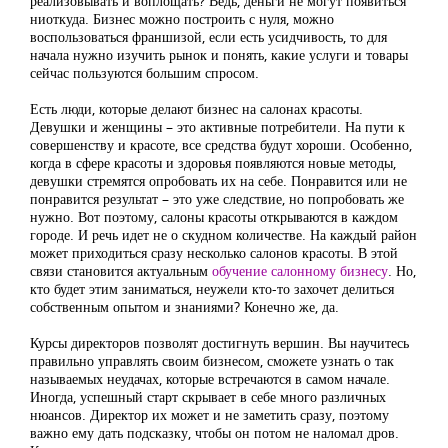
реализовывать и воплощать? Ведь, деньги не могут появиться
ниоткуда. Бизнес можно построить с нуля, можно
воспользоваться франшизой, если есть усидчивость, то для
начала нужно изучить рынок и понять, какие услуги и товары
сейчас пользуются большим спросом.
Есть люди, которые делают бизнес на салонах красоты.
Девушки и женщины – это активные потребители. На пути к
совершенству и красоте, все средства будут хороши. Особенно,
когда в сфере красоты и здоровья появляются новые методы,
девушки стремятся опробовать их на себе. Понравится или не
понравится результат – это уже следствие, но попробовать же
нужно. Вот поэтому, салоны красоты открываются в каждом
городе. И речь идет не о скудном количестве. На каждый район
может приходиться сразу несколько салонов красоты. В этой
связи становится актуальным
обучение салонному бизнесу
. Но,
кто будет этим заниматься, неужели кто-то захочет делиться
собственным опытом и знаниями? Конечно же, да.
Курсы директоров позволят достигнуть вершин. Вы научитесь
правильно управлять своим бизнесом, сможете узнать о так
называемых неудачах, которые встречаются в самом начале.
Иногда, успешный старт скрывает в себе много различных
нюансов. Директор их может и не заметить сразу, поэтому
важно ему дать подсказку, чтобы он потом не наломал дров.