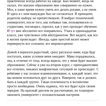
практически всегда работал на заводе. Был момент, когда он
сказал, что высшее образование мне совершенно не нужно.
Мол, в наше время нужно уметь все делать руками, а не умом.
И здесь я с ним вынужден был не согласиться. В принципе,
родители выбору не препятствовали. Я выбрал технический
университет, после того, как побывал там, познакомился со
студентами, поговорил, спросил, как у них проходит обучение.
И
тут
мне абсолютно все понравилось. Учась в одиннадцатом
классе, уже чувствовал себя абитуриентом. Вот видите, как все
в жизни происходит. Иногда, один простой визит может
перевернуть все сознание, все мировоззрение.
Домой я вернулся радостный, сразу рассказал маме, куда буду
поступать, какие условия меня ожидают. Мама порадовалась,
она, в отличие от отца, всегда верила, что у меня будет высшее
образование. Сейчас я уже на втором курсе, с преподавателями
все отлично, никаких конфликтных ситуаций не происходит. С
ребятами у нас полное взаимопонимание, и, каждый знает, что
мы можем положиться друг на друга. Наверное, так и должно
быть в каждой группе. Такая сплоченность в коллективе
просто необходима. Очень надеюсь, что все будет идти своим
чередом. На красный диплом не рассчитываю, но планирую
окончить университет с положительным настроем.