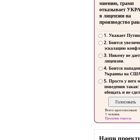
мнению, трамп
отказывает УКР
в лицензии на
производство рак
1. Уважает Путин
2. Боится увелич
эскалацию конфл
3. Никому не дает
лицензии.
4. Боится нападе
Украины на СШ
5. Просто у него 
поведения такая:
обещать и не сдел
Всего проголосовало
1 человек
Прошлые опросы
Наши проект