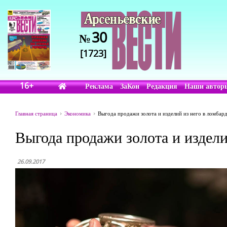
30
№
[1723]
16+
Реклама
ЗаКон
Редакция
Наши автор
Главная страница
Экономика
Выгода продажи золота и изделий из него в ломбар
Выгода продажи золота и издел
26.09.2017