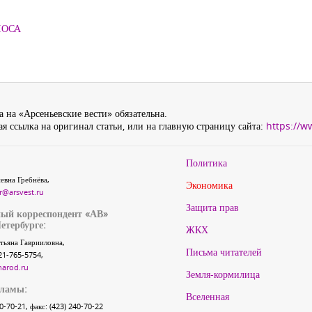
ЛОСА
 на «Арсеньевские вести» обязательна.
я ссылка на оригинал статьи, или на главную страницу сайта:
https://w
Политика
евна Гребнёва,
Экономика
r@arsvest.ru
Защита прав
ый корреспондент «АВ»
етербурге:
ЖКХ
тьяна Гаврииловна,
Письма читателей
21-765-5754,
narod.ru
Земля-кормилица
кламы:
Вселенная
40-70-21, факс: (423) 240-70-22