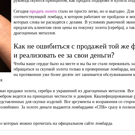
руководствуются принципом, как продать подороже и купить по
Сегодня
продать золото
стало не просто легко, но и выгодно. Для 
соответствующий ломбард, в котором работают не пройдохи и мо
которых слова не расходятся с делами. В условиях рыночной эк
предлагать клиентам свои цены на покупку золота (серебра), а т
драгоценных металлов.
Как не ошибиться с продажей той же 
и реализовать ее за свои деньги?
Чтобы ваше сердце было на месте и вы бы не стали переживать за 
обращаться за скупкой золота только в проверенные ломбарды, ко
на протяжении уже более десяти лет занимается обслуживанием к
я.
лью продажи золота, серебра и украшений из драгоценных металлов. Вс
еребром ведется на принципах честности и доверия. Квалифицированные 
дставленных для скупки изделий. Все аргументы и возражения со сторо
олюбовно. За золото деньги выдаются ломбардами «СПБ» сразу в полном
о которых можно прочитать на официальном сайте ломбарда.