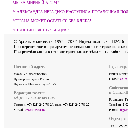
МЫ ЗА МИРНЫЙ АТОМ?
У АЛЕКСАНДРА НЕРАДЬКО НАСТУПИЛА ПОСАДОЧНАЯ ПО
"СТРАНА МОЖЕТ ОСТАТЬСЯ БЕЗ ХЛЕБА"
"СПЛАНИРОВАННАЯ АКЦИЯ"
© Арсеньевские вести, 1992—2022. Индекс подписки: П2436
При перепечатке и при другом использовании материалов, ссылка
При републикации в сети интернет так же обязательна работающа
Почтовый адрес:
Редактор:
690091
, г.
Владивосток
,
Ирина Георги
Приморский край
,
Россия
.
E-mail:
edito
Переулок Шевченко
, дом 9, 27
Собственн
в Санкт-П
Редакция газеты
«
Арсеньевские вести
»:
Романенко Та
Телефон:
+7 (423) 240-70-21
, факс:
+7 (423) 240-70-22
Телефон: 8-9
E-mail:
av@arsvest.ru
E-mail:
rtg@
Отдел ре
Тел.: (423) 2