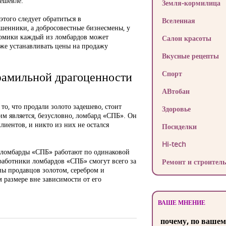
дешевле.
Земля-кормилица
этого следует обратиться в
Вселенная
шенники, а добросовестные бизнесмены, у
ономики каждый из ломбардов может
Салон красоты
акже устанавливать цены на продажу
Вкусные рецепты
фамильной драгоценности
Спорт
АВтобан
то, что продали золото задешево, стоит
Здоровье
им является, безусловно, ломбард «СПБ». Он
лиентов, и никто из них не остался
Посиделки
Hi-tech
е ломбарды «СПБ» работают по одинаковой
работники ломбардов «СПБ» смогут всего за
Ремонт и строитель
ны продавцов золотом, серебром и
 размере вне зависимости от его
ВАШЕ МНЕНИЕ
почему, по вашем