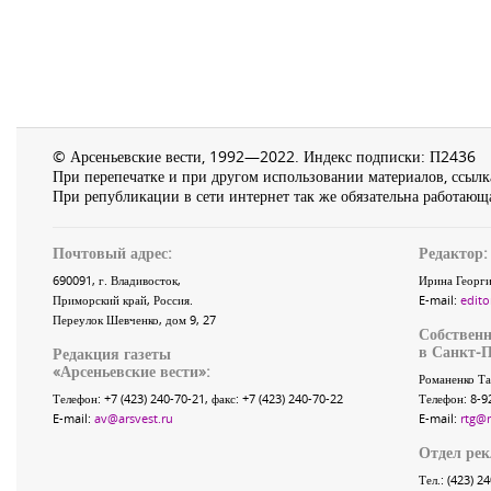
© Арсеньевские вести, 1992—2022. Индекс подписки: П2436
При перепечатке и при другом использовании материалов, ссылка
При републикации в сети интернет так же обязательна работающа
Почтовый адрес:
Редактор:
690091
, г.
Владивосток
,
Ирина Георги
Приморский край
,
Россия
.
E-mail:
edito
Переулок Шевченко
, дом 9, 27
Собственн
в Санкт-П
Редакция газеты
«
Арсеньевские вести
»:
Романенко Та
Телефон:
+7 (423) 240-70-21
, факс:
+7 (423) 240-70-22
Телефон: 8-9
E-mail:
av@arsvest.ru
E-mail:
rtg@
Отдел ре
Тел.: (423) 2