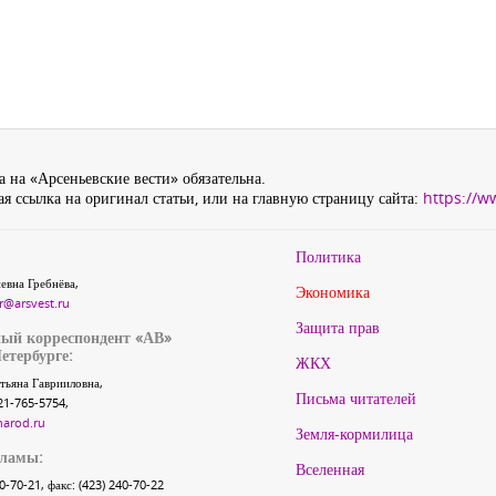
 на «Арсеньевские вести» обязательна.
я ссылка на оригинал статьи, или на главную страницу сайта:
https://w
Политика
евна Гребнёва,
Экономика
r@arsvest.ru
Защита прав
ый корреспондент «АВ»
етербурге:
ЖКХ
тьяна Гаврииловна,
Письма читателей
21-765-5754,
narod.ru
Земля-кормилица
кламы:
Вселенная
40-70-21, факс: (423) 240-70-22