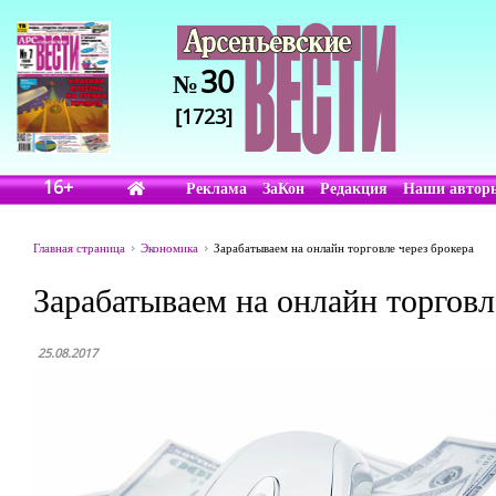
30
№
[1723]
16+
Реклама
ЗаКон
Редакция
Наши автор
Главная страница
Экономика
Зарабатываем на онлайн торговле через брокера
Зарабатываем на онлайн торговл
25.08.2017