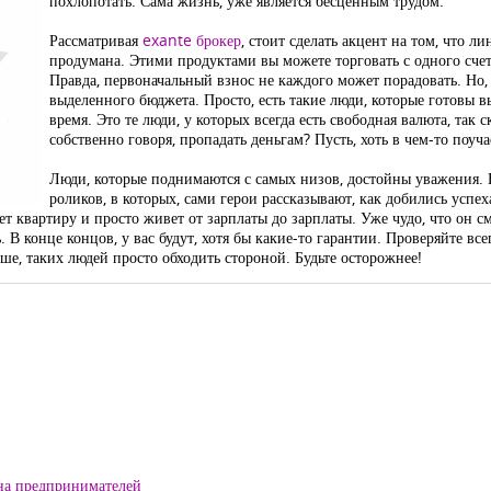
похлопотать. Сама жизнь, уже является бесценным трудом.
Рассматривая
exante брокер
, стоит сделать акцент на том, что 
продумана. Этими продуктами вы можете торговать с одного счета
Правда, первоначальный взнос не каждого может порадовать. Но,
выделенного бюджета. Просто, есть такие люди, которые готовы 
время. Это те люди, у которых всегда есть свободная валюта, так с
собственно говоря, пропадать деньгам? Пусть, хоть в чем-то поуч
Люди, которые поднимаются с самых низов, достойны уважения.
роликов, в которых, сами герои рассказывают, как добились успех
ет квартиру и просто живет от зарплаты до зарплаты. Уже чудо, что он 
 В конце концов, у вас будут, хотя бы какие-то гарантии. Проверяйте всег
ше, таких людей просто обходить стороной. Будьте осторожнее!
на предпринимателей