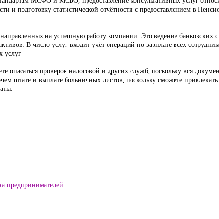
тандартам МСФО и МСБО; предоставление консультативных услуг относи
ости и подготовку статистической отчётности с предоставлением в Пенс
направленных на успешную работу компании. Это ведение банковских сче
активов. В число услуг входит учёт операций по зарплате всех сотрудни
х услуг.
те опасаться проверок налоговой и других служб, поскольку вся докумен
очем штате и выплате больничных листов, поскольку сможете привлекать 
аты.
на предпринимателей