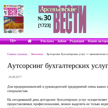
30
№
[1723]
16+
Реклама
ЗаКон
Редакция
Наши автор
Главная страница
Экономика
Аутсорсинг бухгалтерских услуг — экономически о
Аутсорсинг бухгалтерских услу
24.08.2017
Для предпринимателей и руководителей предприятий очень важно на
специалистам.
На сегодняшний день аутсорсинг бухгалтерских услуг осуществляет 
предоставляемых профессионалами, можно выделить не только веден