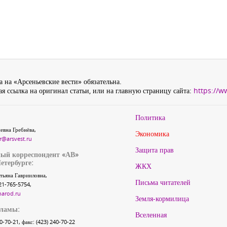
 на «Арсеньевские вести» обязательна.
я ссылка на оригинал статьи, или на главную страницу сайта:
https://w
Политика
евна Гребнёва,
Экономика
r@arsvest.ru
Защита прав
ый корреспондент «АВ»
етербурге:
ЖКХ
тьяна Гаврииловна,
Письма читателей
21-765-5754,
narod.ru
Земля-кормилица
кламы:
Вселенная
40-70-21, факс: (423) 240-70-22