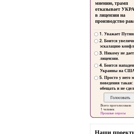
мнению, трамп
отказывает УКР
в лицензии на
производство рак
1. Уважает Путин
2. Боится увелич
эскалацию конфл
3. Никому не дает
лицензии.
4. Боится нападе
Украины на СШ
5. Просто у него 
поведения такая:
обещать и не сдел
Всего проголосовало
1 человек
Прошлые опросы
Наши проект