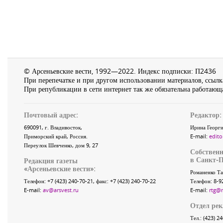
© Арсеньевские вести, 1992—2022. Индекс подписки: П2436
При перепечатке и при другом использовании материалов, ссылка
При републикации в сети интернет так же обязательна работающа
Почтовый адрес:
Редактор:
690091
, г.
Владивосток
,
Ирина Георги
Приморский край
,
Россия
.
E-mail:
edito
Переулок Шевченко
, дом 9, 27
Собственн
в Санкт-П
Редакция газеты
«
Арсеньевские вести
»:
Романенко Та
Телефон:
+7 (423) 240-70-21
, факс:
+7 (423) 240-70-22
Телефон: 8-9
E-mail:
av@arsvest.ru
E-mail:
rtg@
Отдел ре
Тел.: (423) 2