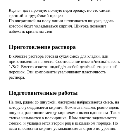
Кирпич
даёт прочную полную перегородку, но это самый
грязный и трудоёмкий процесс.
По очерченной на полу линии натягивается шнурка, вдоль
которой будет укладываться кирпич. Шнурка позволит
избежать кривизны стен.
Приготовление раствора
В качестве раствора готовая сухая смесь для кладки, или
приготовленная на месте. Соотношение цемент/песок/известь
1/3/2. Вместо извести подойдёт любой дешёвый стиральный
порошок. Эти компоненты увеличивают пластичность
раствора.
Подготовителные работы
На пол, рядом со шнуркой, мастерком набрасывается смесь, на
которую укладывается кирпич. Ложится плашмя, ровно вдоль
шнурки, расстояние между кирпичами около одного см. Такая
стенка называется в полкирпича. Швы плотно заделываются
смесью, и укладывается второй ряд в шахматном порядке. По
всем плоскостям кирпич устанавливается строго по уровню.