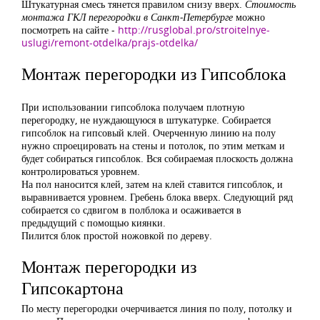
Штукатурная смесь тянется правилом снизу вверх.
Стоимость
монтажа ГКЛ перегородки в Санкт-Петербурге
можно
посмотреть на сайте -
http://rusglobal.pro/stroitelnye-
uslugi/remont-otdelka/prajs-otdelka/
Монтаж перегородки из Гипсоблока
При использовании гипсоблока получаем плотную
перегородку, не нуждающуюся в штукатурке. Собирается
гипсоблок на гипсовый клей. Очерченную линию на полу
нужно спроецировать на стены и потолок, по этим меткам и
будет собираться гипсоблок. Вся собираемая плоскость должна
контролироваться уровнем.
На пол наносится клей, затем на клей ставится гипсоблок, и
выравнивается уровнем. Гребень блока вверх. Следующий ряд
собирается со сдвигом в полблока и осаживается в
предыдущий с помощью киянки.
Пилится блок простой ножовкой по дереву.
Монтаж перегородки из
Гипсокартона
По месту перегородки очерчивается линия по полу, потолку и