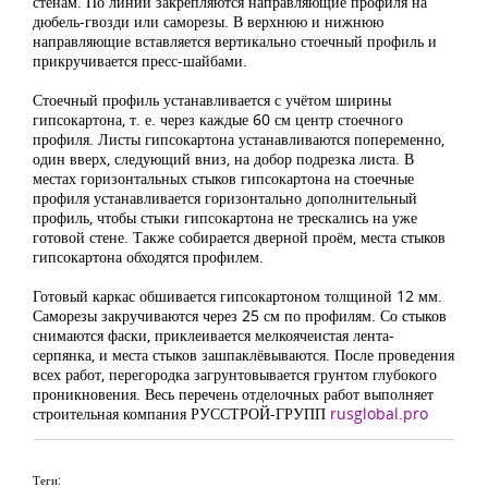
стенам. По линии закрепляются направляющие профиля на
дюбель-гвозди или саморезы. В верхнюю и нижнюю
направляющие вставляется вертикально стоечный профиль и
прикручивается пресс-шайбами.
Стоечный профиль устанавливается с учётом ширины
гипсокартона, т. е. через каждые 60 см центр стоечного
профиля. Листы гипсокартона устанавливаются попеременно,
один вверх, следующий вниз, на добор подрезка листа. В
местах горизонтальных стыков гипсокартона на стоечные
профиля устанавливается горизонтально дополнительный
профиль, чтобы стыки гипсокартона не трескались на уже
готовой стене. Также собирается дверной проём, места стыков
гипсокартона обходятся профилем.
Готовый каркас обшивается гипсокартоном толщиной 12 мм.
Саморезы закручиваются через 25 см по профилям. Со стыков
снимаются фаски, приклеивается мелкоячеистая лента-
серпянка, и места стыков зашпаклёвываются. После проведения
всех работ, перегородка загрунтовывается грунтом глубокого
проникновения. Весь перечень отделочных работ выполняет
строительная компания РУССТРОЙ-ГРУПП
rusglobal.pro
Теги: