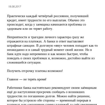
18.08.2017
Практически каждый четвёртый россиянин, получивший
кредит, имеет трудности по его выплатам. Обычно это
происходит, когда у заемщика начинаются проблемы со
здоровьем или он теряет работу.
Неприятности и трагедии личного характера сразу же
отражаются на платежах. А банки в ответ выставляют
штрафные санкции. В долговую «яму» человек попадает как-то
неожиданно и в самый трудный момент своей жизни. Но в
банк идти надо непременно и как можно быстрее, чтобы
поведать о своих проблемах и, возможно, достойно выйти из
сложившейся ситуации.
Получить отсрочку платежа возможно!
Главное — не терять время!
Работники банка настоятельно рекомендуют своим заёмщикам
ещё до наступления просрочек сообщать о возникших
трудностях по погашению долгов. Можно найти решение,
которое бы устроило обе стороны — временный перерыв в
платежах или сокращение суммы платежей за счёт увеличения