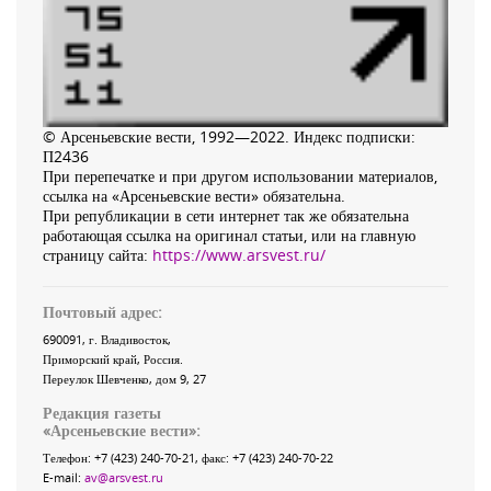
© Арсеньевские вести, 1992—2022. Индекс подписки:
П2436
При перепечатке и при другом использовании материалов,
ссылка на «Арсеньевские вести» обязательна.
При републикации в сети интернет так же обязательна
работающая ссылка на оригинал статьи, или на главную
страницу сайта:
https://www.arsvest.ru/
Почтовый адрес:
690091
, г.
Владивосток
,
Приморский край
,
Россия
.
Переулок Шевченко
, дом 9, 27
Редакция газеты
«
Арсеньевские вести
»:
Телефон:
+7 (423) 240-70-21
, факс:
+7 (423) 240-70-22
E-mail:
av@arsvest.ru