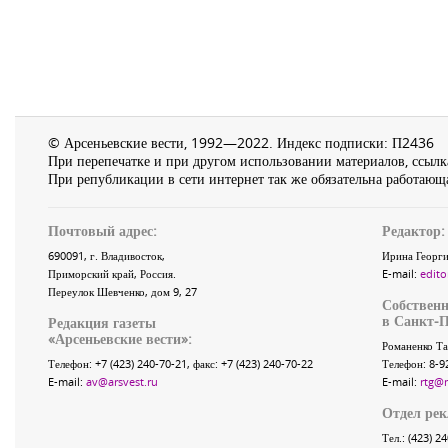
© Арсеньевские вести, 1992—2022. Индекс подписки: П2436
При перепечатке и при другом использовании материалов, ссылка
При републикации в сети интернет так же обязательна работающа
Почтовый адрес:
Редактор:
690091
, г.
Владивосток
,
Ирина Георги
Приморский край
,
Россия
.
E-mail:
edito
Переулок Шевченко
, дом 9, 27
Собственн
в Санкт-П
Редакция газеты
«
Арсеньевские вести
»:
Романенко Та
Телефон:
+7 (423) 240-70-21
, факс:
+7 (423) 240-70-22
Телефон: 8-9
E-mail:
av@arsvest.ru
E-mail:
rtg@
Отдел ре
Тел.: (423) 2