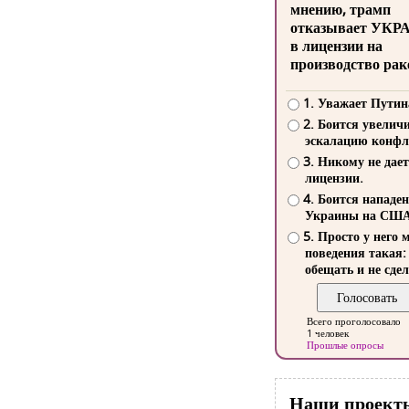
мнению, трамп
отказывает УКР
в лицензии на
производство рак
1. Уважает Путин
2. Боится увелич
эскалацию конфл
3. Никому не дает
лицензии.
4. Боится нападе
Украины на СШ
5. Просто у него 
поведения такая:
обещать и не сдел
Всего проголосовало
1 человек
Прошлые опросы
Наши проект