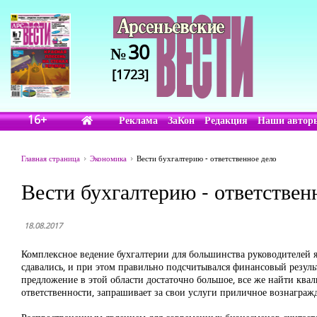
30
№
[1723]
16+
Реклама
ЗаКон
Редакция
Наши автор
Главная страница
Экономика
Вести бухгалтерию - ответственное дело
Вести бухгалтерию - ответствен
18.08.2017
Комплексное ведение бухгалтерии для большинства руководителей я
сдавались, и при этом правильно подсчитывался финансовый резуль
предложение в этой области достаточно большое, все же найти ква
ответственности, запрашивает за свои услуги приличное вознаграж