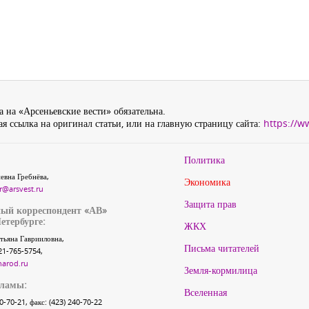
 на «Арсеньевские вести» обязательна.
я ссылка на оригинал статьи, или на главную страницу сайта:
https://w
Политика
евна Гребнёва,
Экономика
r@arsvest.ru
Защита прав
ый корреспондент «АВ»
етербурге:
ЖКХ
тьяна Гаврииловна,
Письма читателей
21-765-5754,
narod.ru
Земля-кормилица
кламы:
Вселенная
40-70-21, факс: (423) 240-70-22