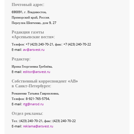
Почтовый адрес:
690091
, г.
Владивосток
,
Приморский край
,
Россия
.
Переулок Шевченко
, дом 9, 27
Редакция газеты
«
Арсеньевские вести
»:
Телефон:
+7 (423) 240-70-21
, факс:
+7 (423) 240-70-22
E-mail:
av@arsvest.ru
Редактор:
Ирина Георгиевна Гребнёва,
E-mail:
editor@arsvest.ru
Собственный корреспондент «АВ»
в Санкт-Петербурге:
Романенко Татьяна Гаврииловна,
Телефон: 8-921-765-5754,
E-mail:
rtg@narod.ru
Отдел рекламы:
Тел.: (423) 240-70-21, факс: (423) 240-70-22
E-mail:
reklama@arsvest.ru