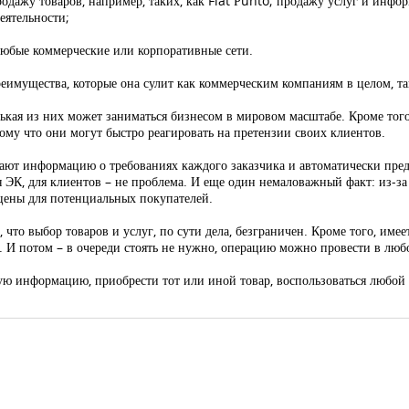
одажу товаров, например, таких, как Fiat Рunto; продажу услуг и инфо
еятельности;
 любые коммерческие или корпоративные сети.
имущества, которые она сулит как коммерческим компаниям в целом, так
нькая из них может заниматься бизнесом в мировом масштабе. Кроме тог
ому что они могут быстро реагировать на претензии своих клиентов.
ают информацию о требованиях каждого заказчика и автоматически пред
ря ЭК, для клиентов – не проблема. И еще один немаловажный факт: из-за
 цены для потенциальных покупателей.
 что выбор товаров и услуг, по сути дела, безграничен. Кроме того, име
И потом – в очереди стоять не нужно, операцию можно провести в любое
ю информацию, приобрести тот или иной товар, воспользоваться любой 