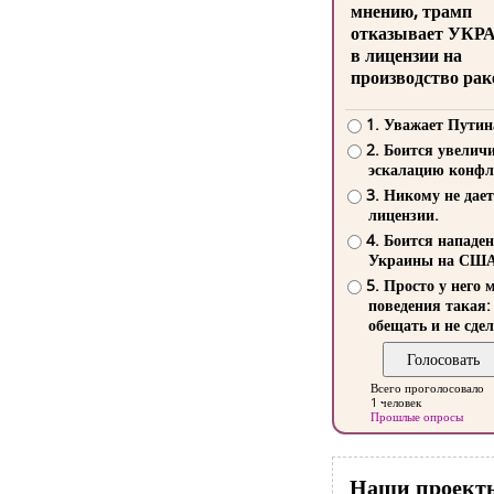
мнению, трамп
отказывает УКР
в лицензии на
производство рак
1. Уважает Путин
2. Боится увелич
эскалацию конфл
3. Никому не дает
лицензии.
4. Боится нападе
Украины на СШ
5. Просто у него 
поведения такая:
обещать и не сдел
Всего проголосовало
1 человек
Прошлые опросы
Наши проект