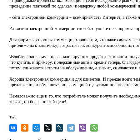
- проводимые процессы, включающие в себя исследование рынка; пр
проведение платежей по сделкам; поддержку любой коммерческой д
- сети электронной коммерции – всемирная сеть Интернет, а также
Развитию электронной коммерции способствуют те неоспоримые пре
Для фирм электронная коммерция хороша тем, что даже самая мале
приближены к заказчику, возрастает их конкурентоспособность, пот
\Вдобавок ко всему – персонализируются продажи: компании получ
что купить, к примеру, подержанные авто в кредит теперь, благода
путем, снижаются затраты на обслуживание, а значит, снижаются и
Хороша электронная коммерция и для клиентов. И прежде всего тем,
предложения и обменяться информацией с другими пользователями. 
Немаловажно еще и то, что потребитель может получить необходиму
значит, по более низкой цене!
Теги: