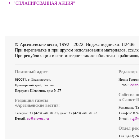
"СПЛАНИРОВАННАЯ АКЦИЯ"
© Арсеньевские вести, 1992—2022. Индекс подписки: П2436
При перепечатке и при другом использовании материалов, ссылка
При републикации в сети интернет так же обязательна работающа
Почтовый адрес:
Редактор:
690091
, г.
Владивосток
,
Ирина Георги
Приморский край
,
Россия
.
E-mail:
edito
Переулок Шевченко
, дом 9, 27
Собственн
в Санкт-П
Редакция газеты
«
Арсеньевские вести
»:
Романенко Та
Телефон:
+7 (423) 240-70-21
, факс:
+7 (423) 240-70-22
Телефон: 8-9
E-mail:
av@arsvest.ru
E-mail:
rtg@
Отдел ре
Тел.: (423) 2