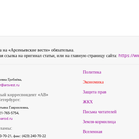
 на «Арсеньевские вести» обязательна.
я ссылка на оригинал статьи, или на главную страницу сайта:
https://w
Политика
евна Гребнёва,
Экономика
r@arsvest.ru
Защита прав
ый корреспондент «АВ»
етербурге:
ЖКХ
тьяна Гаврииловна,
Письма читателей
21-765-5754,
narod.ru
Земля-кормилица
кламы:
Вселенная
40-70-21, факс: (423) 240-70-22